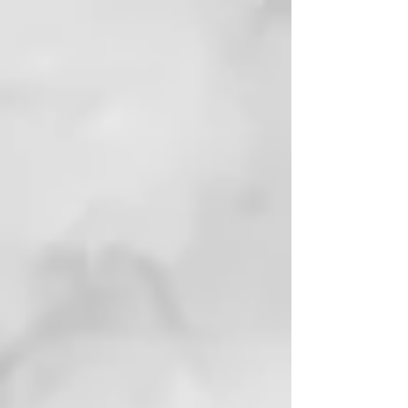
trabaja para proteger tu melena
del calor diario de las planchas y
secadores, proporcionando una
sensación de cabello más
saludable*.
Con una fórmula ligera e invisible
adecuada para todo tipo de
cabello, ghd bodyguard te permite
maximizar tu peinado con calor
tanto en rizos y ondas, como en
peinados lisos y pulidos. Utilízalo
como protección térmica diaria
con las planchas, secadores,
rizadores y cepillos eléctricos.
Para obtener resultados
profesionales garantizados
utilízalo con la PLANCHA DE
PELO GHD PLATINUM+.
Ideal para...
Todo tipo de cabello.