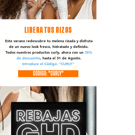
LIBERA TUS RIZOS
Este verano redescubre tu melena rizada y disfruta
de un nuevo look fresco, hidratado y definido.
Todos nuestros productos curly, ahora con un
35%
de descuento
, hasta el 31 de Agosto.
Introduce el Código: "CURLY"
CÓDIGO: "CURLY"