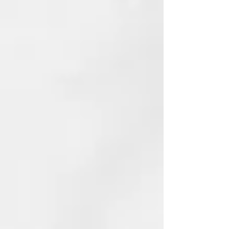
CARACTERÍSTICAS:
Sistema de Protección Térmica
ghd
Mediante una doble acción de
polímeros protectores y agentes
acondicionadores, ayuda a
prevenir el levantamiento de las
cutículas suavizando la superficie
del cabello.
Fórmula ligera
El protector térmico para el pelo
de ghd tiene una fórmula ligera e
invisible que facilita el peinado.
Cuida tu cabello
Crea una barrera protectora
invisible entre el cabello y el calor
para protegerlo del uso diario de
las herramientas de peinado.
Cabello visiblemente más sano
9/10 están de acuerdo en que ghd
bodyguard deja el cabello