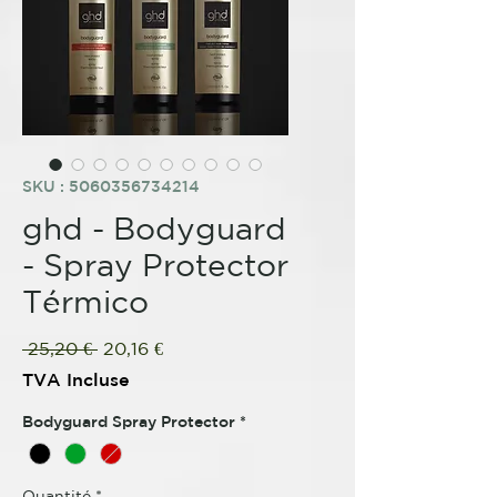
SKU : 5060356734214
ghd - Bodyguard
- Spray Protector
Térmico
Prix
Prix
 25,20 € 
20,16 €
original
promotionnel
TVA Incluse
Bodyguard Spray Protector
*
Quantité
*