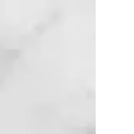
TEÑIDO
el peinado con calor. Protege tu
INCI
: Agua, Copolímero de
pelo de temperaturas de hasta
VP/Methacrylamide/Vinyl Imidazole,
230ºC.
Alcohol desnaturalizado (Alcohol
Nuestra fórmula avanzada no se
Denat.), Polyquaternium-16,
limita a la protección contra el
Fenoxietanol, Aceite de ricino
calor también proporciona x2
hidrogenado PEG-40, Perfume
veces más de protección* contra
(Fragancia), Pantenol, Benzoato de
los efectos de los rayos UV.
sodio, EDTA disódico,
Consigue que tu color se
Acetilglucosamina, Cloruro de
mantenga siempre vivo.
Cetrimonio, Ácido cítrico, Etilhexil
Cómo funciona el spray protector
Metoxicinamato, Limónene, Linalool,
térmico ghd bodyguard
Alfa-isometil ionona, Hexil cinamal,
Mediante una doble acción de
Citronelol, Cumarina.
polímeros protectores y agentes
acondicionadores, el Sistema de
Protección Térmica ghd ayuda a
prevenir el daño a las cutículas,
mejorando la superficie del
cabello y garantizando un
acabado suave y sedoso. Al
recubrir cada cabello, este spray