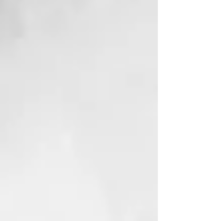
Protección del calor de stylers,
secadores, rizadores y cepillos
eléctricos.
Consejo de estilo...
Aplica primero
el spray ghd bodyguard si lo estás
combinando con otros productos
para el cabello.
CÓMO USAR GHD BODYGUARD
Rocía desde las raíces hasta las
puntas (de 6 a 8 pulverizaciones
para cabellos medianos a largos) y
peina para asegurarte de que el
producto se distribuya
uniformemente antes de utilizar
tu herramienta ghd. Puedes usarlo
tanto en cabello húmedo como
seco. Recuerda siempre volver a
secar tras rociar el producto
sobre cabello seco.