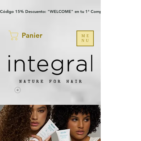
Verification: 97a30386b8a1fa77
G-YHZRM6P8WP
Código 15% Descuento: "WELCOME" en tu 1ª Compra
Panier
ME
NU