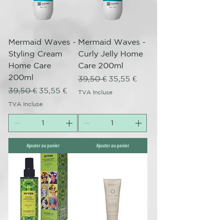
Mermaid Waves -
Mermaid Waves -
Styling Cream
Curly Jelly Home
Home Care
Care 200ml
200ml
Prix original
Prix promotionnel
39,50 €
35,55 €
Prix original
Prix promotionnel
39,50 €
35,55 €
TVA Incluse
TVA Incluse
Ajouter au panier
Ajouter au panier