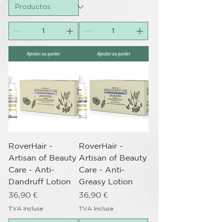
Ajouter au panier
Ajouter au panier
RoverHair -
RoverHair -
Artisan of Beauty
Artisan of Beauty
Care - Anti-
Care - Anti-
Dandruff Lotion
Greasy Lotion
Prix
Prix
36,90 €
36,90 €
TVA Incluse
TVA Incluse