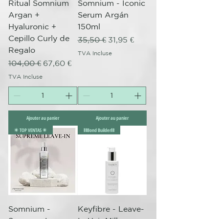
Ritual Somnium
Somnium - Iconic
Argan +
Serum Argán
Hyaluronic +
150ml
Cepillo Curly de
Prix original
Prix promotionnel
35,50 €
31,95 €
Regalo
TVA Incluse
Prix original
Prix promotionnel
104,00 €
67,60 €
TVA Incluse
Ajouter au panier
Ajouter au panier
✴️ TOP VENTAS ✴️
⛓️Bond Builder⛓️
Somnium -
Keyfibre - Leave-