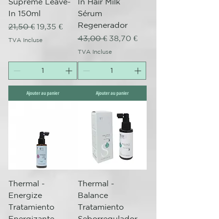
Supreme Leave-
In Hair Milk
In 150ml
Sérum
Regenerador
Prix original
Prix promotionnel
21,50 €
19,35 €
Prix original
Prix promotionnel
43,00 €
38,70 €
TVA Incluse
TVA Incluse
Ajouter au panier
Ajouter au panier
Thermal -
Thermal -
Energize
Balance
Tratamiento
Tratamiento
Energizante
Seborregulador