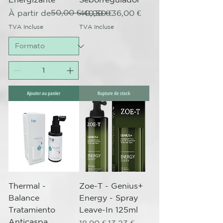
Prix original
Prix promotionnel
50,00 €
Prix original
Prix promotionnel
À partir de
40,00 €
40,50 €
36,00 €
TVA Incluse
TVA Incluse
Ajouter au panier
Rupture de stock
Thermal -
Zoe-T - Genius+
Balance
Energy - Spray
Tratamiento
Leave-In 125ml
Anticaspa
Prix original
Prix promotionnel
18,90 €
13,23 €