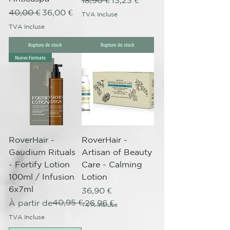
Prix original
Prix promotionnel
40,00 €
36,00 €
TVA Incluse
TVA Incluse
Rupture de stock
Rupture de stock
Nuevo Formato
RoverHair -
RoverHair -
Gaudium Rituals
Artisan of Beauty
- Fortify Lotion
Care - Calming
100ml / Infusion
Lotion
6x7ml
Prix
36,90 €
Prix original
Prix promotionnel
40,95 €
À partir de
26,96 €
TVA Incluse
TVA Incluse