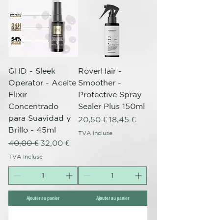
GHD - Sleek
RoverHair -
Operator - Aceite
Smoother -
Elixir
Protective Spray
Concentrado
Sealer Plus 150ml
para Suavidad y
Prix original
Prix promotionnel
20,50 €
18,45 €
Brillo - 45ml
TVA Incluse
Prix original
Prix promotionnel
40,00 €
32,00 €
TVA Incluse
Ajouter au panier
Ajouter au panier