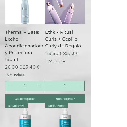
Thermal - Basis
Ethè - Ritual
Leche
Curls + Cepillo
Acondicionadora
Curly de Regalo
y Protectora
Prix original
Prix promotionnel
113,50 €
85,13 €
150ml
TVA Incluse
Prix original
Prix promotionnel
26,00 €
23,40 €
TVA Incluse
Ajouter au panier
Ajouter au panier
NUEVO ENVASE
NUEVO ENVASE