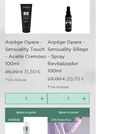
Arpège Opera -
Arpège Opera -
Sensuality Touch
Sensuality Sillage
- Aceite Cremoso
- Spray
100ml
Revitalizador
100ml
Prix original
Prix promotionnel
35,00 €
31,50 €
Prix original
Prix promotionnel
23,00 €
20,70 €
TVA Incluse
TVA Incluse
Ajouter au panier
Ajouter au panier
NOVEDAD
25% Promo Pack