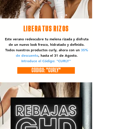
LIBERA TUS RIZOS
Este verano redescubre tu melena rizada y disfruta
de un nuevo look fresco, hidratado y definido.
Todos nuestros productos curly, ahora con un
35%
de descuento
, hasta el 31 de Agosto.
Introduce el Código: "CURLY"
CÓDIGO: "CURLY"