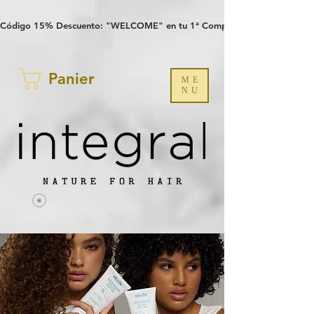
Verification: 97a30386b8a1fa77
G-YHZRM6P8WP
Código 15% Descuento: "WELCOME" en tu 1ª Compra
Panier
ME
NU