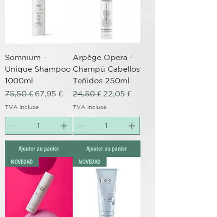
Somnium -
Arpège Opera -
Unique Shampoo
Champú Cabellos
1000ml
Teñidos 250ml
Prix original
Prix promotionnel
Prix original
Prix promotionnel
75,50 €
67,95 €
24,50 €
22,05 €
TVA Incluse
TVA Incluse
Ajouter au panier
Ajouter au panier
NOVEDAD
NOVEDAD