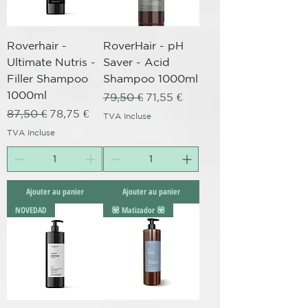
Roverhair -
RoverHair - pH
Ultimate Nutris -
Saver - Acid
Filler Shampoo
Shampoo 1000ml
1000ml
Prix original
Prix promotionnel
79,50 €
71,55 €
Prix original
Prix promotionnel
87,50 €
78,75 €
TVA Incluse
TVA Incluse
Ajouter au panier
Ajouter au panier
NOVEDAD
💟 Matizador 💟