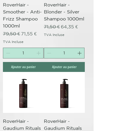
RoverHair -
RoverHair -
Smoother - Anti-
Blonder - Silver
Frizz Shampoo
Shampoo 1000ml
1000ml
Prix original
Prix promotionnel
71,50 €
64,35 €
Prix original
Prix promotionnel
79,50 €
71,55 €
TVA Incluse
TVA Incluse
Ajouter au panier
Ajouter au panier
RoverHair -
RoverHair -
Gaudium Rituals
Gaudium Rituals