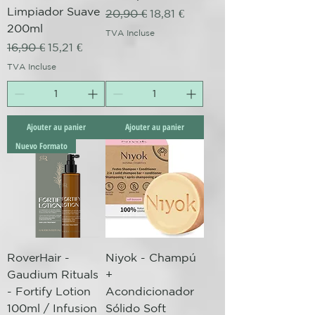
Limpiador Suave
Prix original
Prix promotionnel
20,90 €
18,81 €
200ml
TVA Incluse
Prix original
Prix promotionnel
16,90 €
15,21 €
TVA Incluse
Ajouter au panier
Ajouter au panier
Nuevo Formato
RoverHair -
Niyok - Champú
Gaudium Rituals
+
- Fortify Lotion
Acondicionador
100ml / Infusion
Sólido Soft