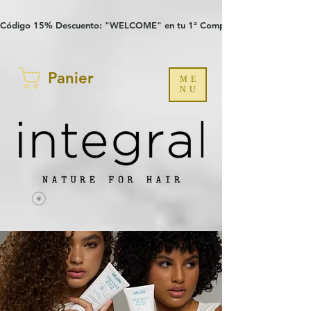
Verification: 97a30386b8a1fa77
G-YHZRM6P8WP
Código 15% Descuento: "WELCOME" en tu 1ª Compra
Panier
ME
NU