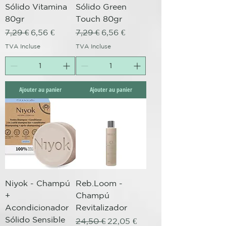
Sólido Vitamina
Sólido Green
80gr
Touch 80gr
Prix original
Prix promotionnel
Prix original
Prix promotionnel
7,29 €
6,56 €
7,29 €
6,56 €
TVA Incluse
TVA Incluse
Ajouter au panier
Ajouter au panier
Niyok - Champú
Reb.Loom -
+
Champú
Acondicionador
Revitalizador
Sólido Sensible
Prix original
Prix promotionnel
24,50 €
22,05 €