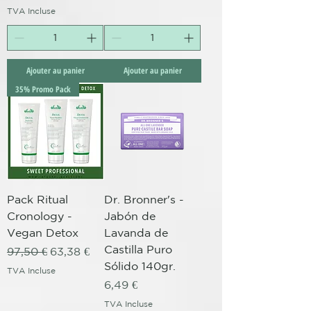
TVA Incluse
Ajouter au panier
Ajouter au panier
35% Promo Pack
Pack Ritual
Dr. Bronner's -
Cronology -
Jabón de
Vegan Detox
Lavanda de
Castilla Puro
Prix original
Prix promotionnel
97,50 €
63,38 €
Sólido 140gr.
TVA Incluse
Prix
6,49 €
TVA Incluse