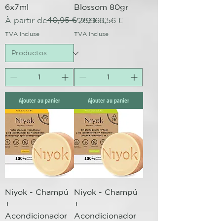
6x7ml
Blossom 80gr
Prix original
Prix promotionnel
40,95 €
Prix original
Prix promotionnel
À partir de
7,29 €
26,96 €
6,56 €
TVA Incluse
TVA Incluse
Ajouter au panier
Ajouter au panier
Niyok - Champú
Niyok - Champú
+
+
Acondicionador
Acondicionador