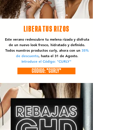
LIBERA TUS RIZOS
Este verano redescubre tu melena rizada y disfruta
de un nuevo look fresco, hidratado y definido.
Todos nuestros productos curly, ahora con un
35%
de descuento
, hasta el 31 de Agosto.
Introduce el Código: "CURLY"
CÓDIGO: "CURLY"