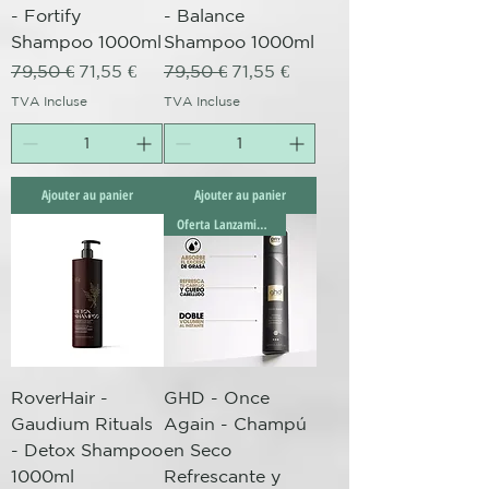
- Fortify
- Balance
Shampoo 1000ml
Shampoo 1000ml
Prix original
Prix promotionnel
Prix original
Prix promotionnel
79,50 €
71,55 €
79,50 €
71,55 €
TVA Incluse
TVA Incluse
Ajouter au panier
Ajouter au panier
Oferta Lanzamiento!
RoverHair -
GHD - Once
Gaudium Rituals
Again - Champú
- Detox Shampoo
en Seco
1000ml
Refrescante y