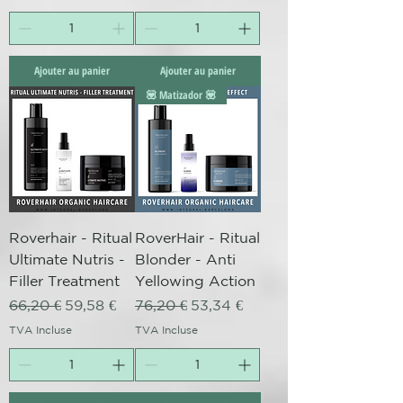
Ajouter au panier
Ajouter au panier
💟 Matizador 💟
Roverhair - Ritual
RoverHair - Ritual
Ultimate Nutris -
Blonder - Anti
Filler Treatment
Yellowing Action
Prix original
Prix promotionnel
Prix original
Prix promotionnel
66,20 €
59,58 €
76,20 €
53,34 €
TVA Incluse
TVA Incluse