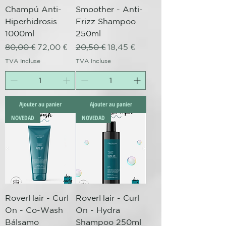
Champú Anti-
Smoother - Anti-
Hiperhidrosis
Frizz Shampoo
1000ml
250ml
Prix original
Prix promotionnel
Prix original
Prix promotionnel
80,00 €
72,00 €
20,50 €
18,45 €
TVA Incluse
TVA Incluse
Ajouter au panier
Ajouter au panier
NOVEDAD
NOVEDAD
RoverHair - Curl
RoverHair - Curl
On - Co-Wash
On - Hydra
Bálsamo
Shampoo 250ml