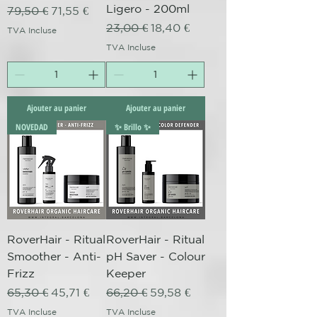
Ligero - 200ml
Prix original
Prix promotionnel
79,50 €
71,55 €
Prix original
Prix promotionnel
23,00 €
18,40 €
TVA Incluse
TVA Incluse
Ajouter au panier
Ajouter au panier
NOVEDAD
✨ Brillo ✨
RoverHair - Ritual
RoverHair - Ritual
Smoother - Anti-
pH Saver - Colour
Frizz
Keeper
Prix original
Prix promotionnel
Prix original
Prix promotionnel
65,30 €
45,71 €
66,20 €
59,58 €
TVA Incluse
TVA Incluse