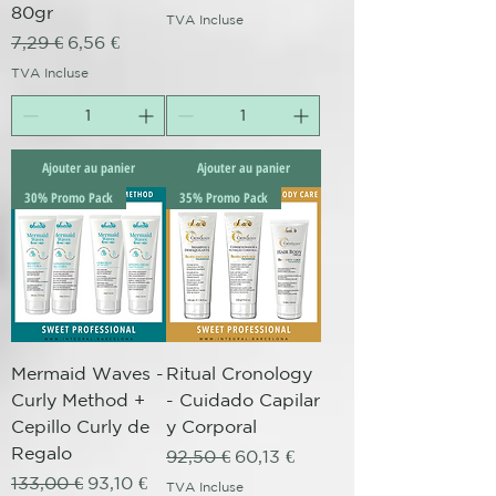
80gr
TVA Incluse
Prix original
Prix promotionnel
7,29 €
6,56 €
TVA Incluse
Ajouter au panier
Ajouter au panier
30% Promo Pack
35% Promo Pack
Mermaid Waves -
Ritual Cronology
Curly Method +
- Cuidado Capilar
Cepillo Curly de
y Corporal
Regalo
Prix original
Prix promotionnel
92,50 €
60,13 €
Prix original
Prix promotionnel
133,00 €
93,10 €
TVA Incluse