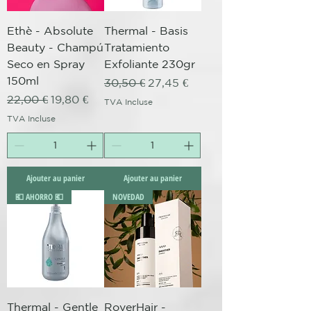
Ethè - Absolute
Thermal - Basis
Beauty - Champú
Tratamiento
Seco en Spray
Exfoliante 230gr
150ml
Prix original
Prix promotionnel
30,50 €
27,45 €
Prix original
Prix promotionnel
22,00 €
19,80 €
TVA Incluse
TVA Incluse
Ajouter au panier
Ajouter au panier
💶 AHORRO 💶
NOVEDAD
Thermal - Gentle
RoverHair -