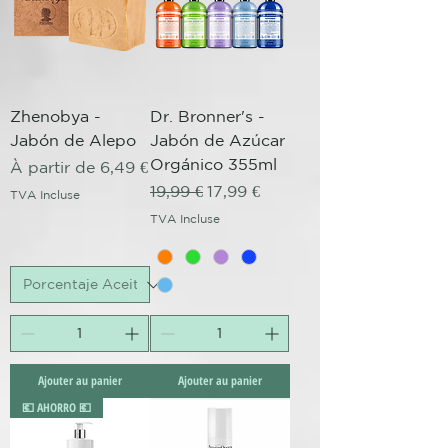
Zhenobya -
Dr. Bronner's -
Jabón de Alepo
Jabón de Azúcar
Orgánico 355ml
Prix promotionnel
À partir de
6,49 €
Prix original
Prix promotionnel
19,99 €
17,99 €
TVA Incluse
TVA Incluse
Ajouter au panier
Ajouter au panier
💶 AHORRO 💶