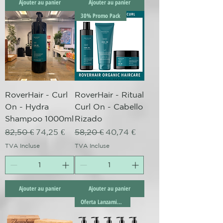
Ajouter au panier
Ajouter au panier
30% Promo Pack
RoverHair - Curl
RoverHair - Ritual
On - Hydra
Curl On - Cabello
Shampoo 1000ml
Rizado
Prix original
Prix promotionnel
Prix original
Prix promotionnel
82,50 €
74,25 €
58,20 €
40,74 €
TVA Incluse
TVA Incluse
Ajouter au panier
Ajouter au panier
Oferta Lanzamiento!