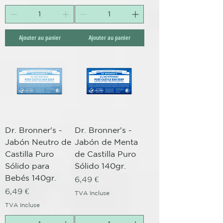
Ajouter au panier
Ajouter au panier
Dr. Bronner's -
Dr. Bronner's -
Jabón Neutro de
Jabón de Menta
Castilla Puro
de Castilla Puro
Sólido para
Sólido 140gr.
Bebés 140gr.
Prix
6,49 €
Prix
6,49 €
TVA Incluse
TVA Incluse