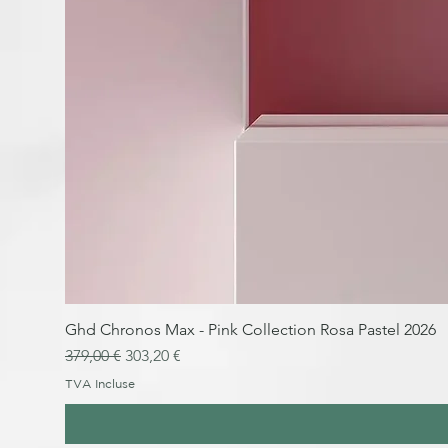
Ghd Chronos Max - Pink Collection Rosa Pastel 2026
Prix original
Prix promotionnel
379,00 €
303,20 €
TVA Incluse