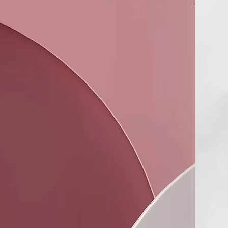
ina desarrolla su acción reductora mediante un componente
ural obtenido en laboratorio mediante la modificación del
steína, lo que garantiza resultados duraderos.
e linaza actúa con suavidad y protección en todo tipo de
a vegetal reconstruye la fibra capilar, haciéndola más fuerte y
 de orquídea hidrata la fibra capilar, haciéndola más fuerte y
iene un potente efecto antiencrespamiento.
de macadamia orgánico nutre profundamente y ayuda a
encrespamiento. Además, posee excelentes propiedades
ras y suavizantes, mejorando el desenredado del cabello.