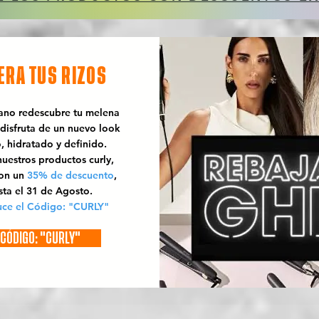
ERA TUS RIZOS
rano redescubre tu melena
 disfruta de un nuevo look
o, hidratado y definido.
uestros productos curly,
con un
35% de descuento
,
sta el 31 de Agosto.
uce el Código: "CURLY"
CÓDIGO: "CURLY"