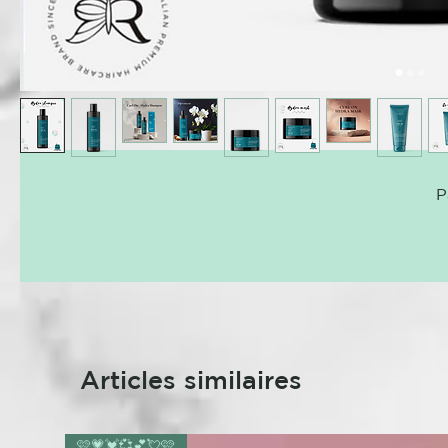
P
Articles similaires
🩷💗💓💞💕💘🩷