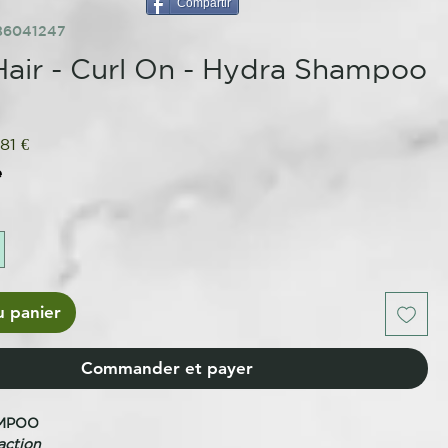
Compartir
86041247
air - Curl On - Hydra Shampoo
x
Prix
,81 €
ginal
promotionnel
e
u panier
Commander et payer
MPOO
 action