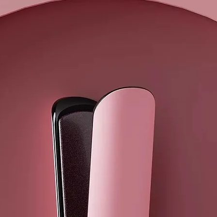
– La cisteam
de origen nat
aminoácido ci
– El aceite d
cabello.
– La queratin
resistente.
– El extracto
resistente. T
– El aceite 
combatir el 
acondicionado