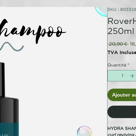
SKU : 80332
RoverH
250ml
Pri
 20,90 € 
18
ori
TVA Inclus
Quantité
*
Ajouter a
HYDRA SHA
curl reviving