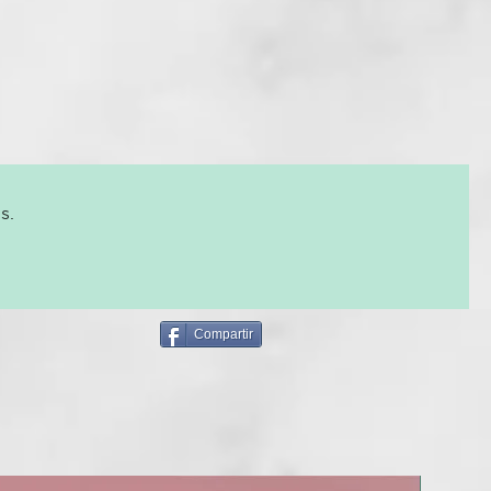
do, rizado o encrespado, cualquier tipo de cabello puede
o por el frizz. Los tratamientos agresivos, los lavados
os factores ambientales y la falta de hidratación son algunas
pales causas del frizz y el cabello opaco. ¡Tenemos la solución!
e Formulación
a profesional creada para el cuidado del cabello rizado y
 ingredientes activos de la línea Curl On han sido
s.
te seleccionados para crear productos de calidad capaces
 las múltiples necesidades de los diferentes tipos de cabello
ite de linaza orgánico, presente en el servicio técnico Bio-
on suavidad y protección en todo tipo de cabello. El
stema de ondulación de Curl On Bio Perm, basado en
libre de amoníaco y tioglicolatos, desarrolla su acción
Compartir
diante un componente de origen natural obtenido en
 partir de la modificación del aminoácido cisteína, capaz de
sultados duraderos.
DIENTES ACTIVOS CONTIENE?
n, los ingredientes activos de la línea Curl On:
NUEVO