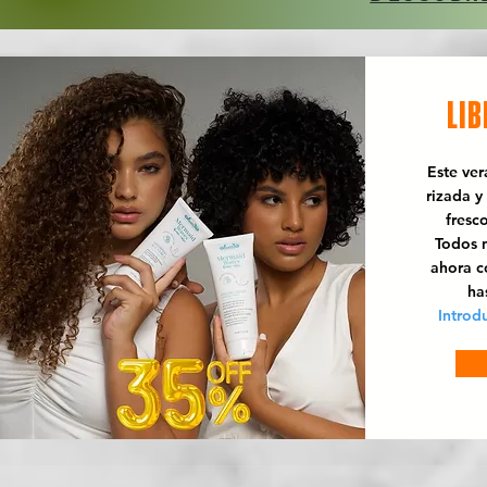
LIB
Este ve
rizada y
fresc
Todos n
ahora 
ha
Introd