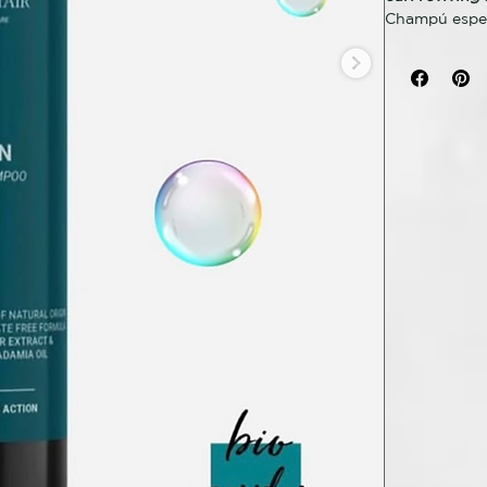
Champú espec
efecto hidrat
suavidad y el
garantizando 
el cabello sa
BENEFICIOS
Acción hidrat
cabello; regu
fórmula suave
INGREDIENT
87 % de ingre
macadamia or
MODO DE U
Aplicar sobr
circulares, en
línea potenci
hidratación y