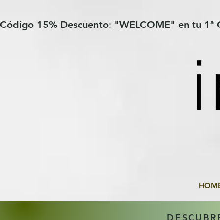
Verification: 97a30386b8a1fa77
G-YHZRM6P8WP
Código 15% Descuento: "WELCOME" en tu 1ª
HOM
DESCUBR