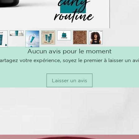
CURL ON
Ya sea ondula
verse afectad
frecuentes, l
de las princi
Tecnología d
La nueva líne
Aucun avis pour le moment
ondulado. Los
artagez votre expérience, soyez le premier à laisser un avi
cuidadosamen
de satisfacer
rizado. El ace
Laisser un avis
Perm, actúa c
innovador si
cisteamina y 
reductora me
laboratorio a
garantizar re
¿QUÉ INGRE
A continuació