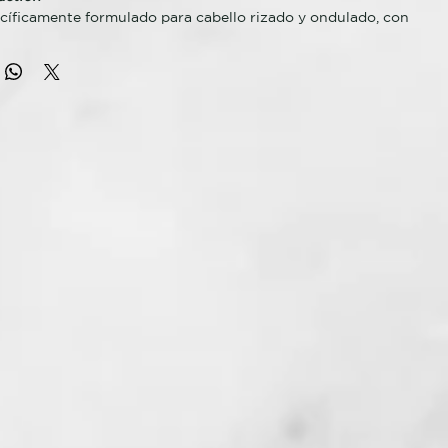
íficamente formulado para cabello rizado y ondulado, con
ante y regenerador. Su fórmula sin sulfatos limpia con
imina todas las impurezas, regulando la producción de sebo y
el equilibrio natural de hidratación del cuero cabelludo. Deja
no, suave y fácil de desenredar.
 CLAVE
ante y voluminizadora: elimina impurezas sin resecar el
la suavemente la secreción sebácea del cuero cabelludo;
 sin sulfatos.
ES ACTIVOS
dientes naturales: Extracto de orquídea, aceite de
gánico.
SO
e el cabello húmedo, masajear suavemente con movimientos
juagar y repetir si es necesario. Usar la mascarilla de la misma
a los beneficios del champú, aportando al cabello la
 elasticidad deseadas.