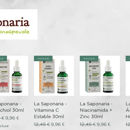
️⭐️
⭐️⭐️⭐️⭐️⭐️
⭐️⭐️⭐️⭐️⭐️
erçu rapide
Aperçu rapide
Aperçu rapide
aponaria -
La Saponaria -
La Saponaria -
L
chiol 30ml
Vitamina C
Niacinamida +
Á
Estable 30ml
Zinc 30ml
H
original
Prix promotionnel
 €
9,96 €
Prix original
Prix promotionnel
Prix original
Prix promotion
Pr
12,45 €
9,96 €
12,45 €
9,96 €
1
cluse