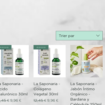
Trier par
⭐️⭐️⭐️⭐️⭐️
⭐️⭐️⭐️⭐️⭐️
Aperçu rapide
Aperçu rapide
Aperçu rapide
a Saponaria -
La Saponaria -
La Saponaria -
cido
Colágeno
Jabón Íntimo
ialurónico 30ml
Vegetal 30ml
Orgánico -
Bardana y
nel
ix original
Prix promotionnel
Prix original
Prix promotionnel
2,45 €
9,96 €
12,45 €
9,96 €
Caléndula 250ml