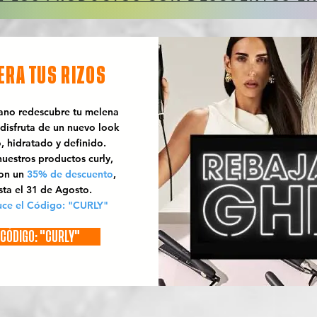
ERA TUS RIZOS
rano redescubre tu melena
 disfruta de un nuevo look
o, hidratado y definido.
uestros productos curly,
con un
35% de descuento
,
sta el 31 de Agosto.
uce el Código: "CURLY"
CÓDIGO: "CURLY"