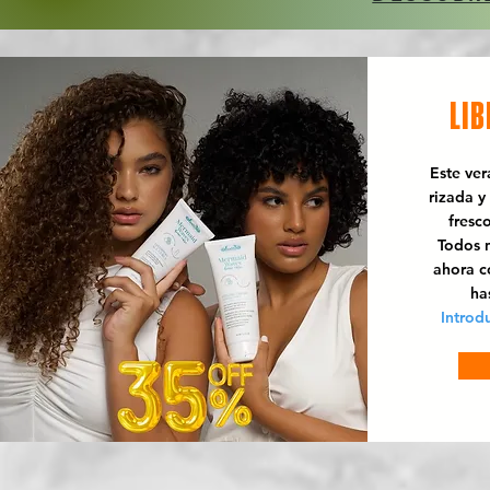
LIB
Este ve
rizada y
fresc
Todos n
ahora 
ha
Introd