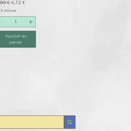
nel
ix original
Prix promotionnel
,90 €
4,72 €
A Incluse
Ajouter au
panier