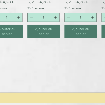
original
Prix promotionnel
Prix original
Prix promotionnel
Prix original
Prix promotion
Pr
€
4,28 €
5,35 €
4,28 €
5,35 €
4,28 €
5
cluse
TVA Incluse
TVA Incluse
TV
jouter au
Ajouter au
Ajouter au
panier
panier
panier