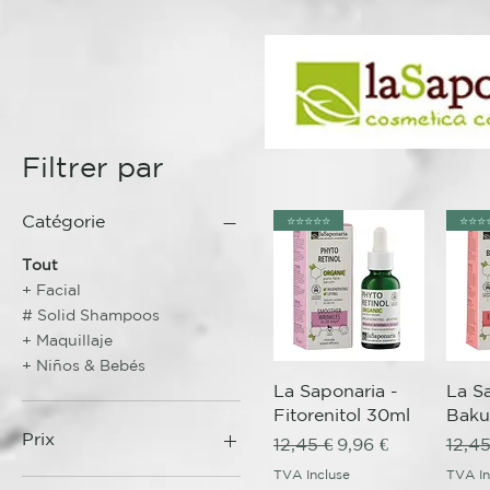
Filtrer par
Catégorie
⭐️⭐️⭐️⭐️⭐️
⭐️⭐️⭐️⭐
Tout
+ Facial
# Solid Shampoos
+ Maquillaje
+ Niños & Bebés
Aperçu rapide
Ap
La Saponaria -
La S
Fitorenitol 30ml
Baku
Prix
Prix original
Prix promotionnel
Prix 
12,45 €
9,96 €
12,45
TVA Incluse
TVA In