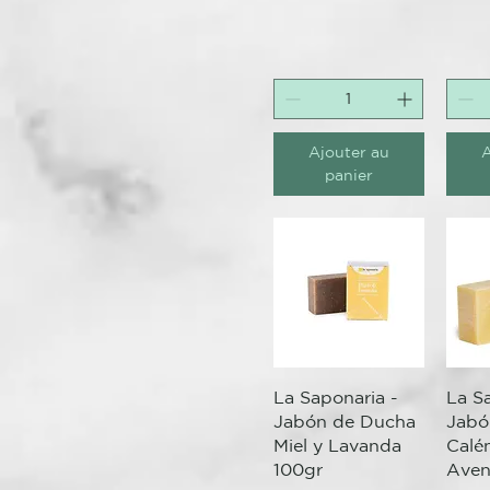
4 €
10 €
Ajouter au
A
panier
Aperçu rapide
Ap
La Saponaria -
La S
Jabón de Ducha
Jabó
Miel y Lavanda
Calé
100gr
Aven