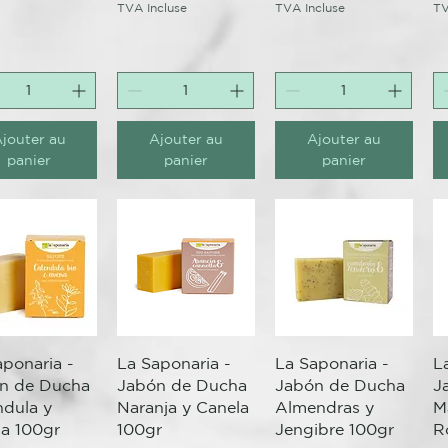
TVA Incluse
TVA Incluse
TV
jouter au
Ajouter au
Ajouter au
panier
panier
panier
erçu rapide
Aperçu rapide
Aperçu rapide
aponaria -
La Saponaria -
La Saponaria -
L
n de Ducha
Jabón de Ducha
Jabón de Ducha
J
ndula y
Naranja y Canela
Almendras y
Ma
a 100gr
100gr
Jengibre 100gr
R