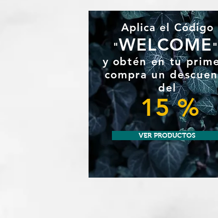
Aplica el Código
WELCOME
"
y
obtén en tu prim
compra un
descuen
del
15 %
VER PRODUCTOS