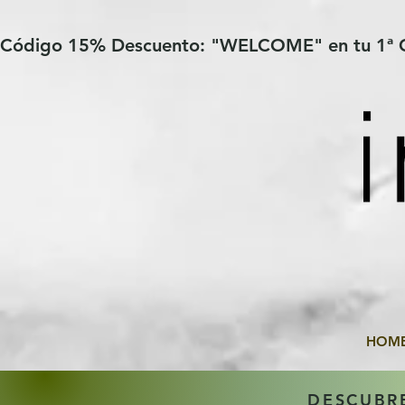
Verification: 97a30386b8a1fa77
G-YHZRM6P8WP
Código 15% Descuento: "WELCOME" en tu 1ª
HOM
DESCUBR