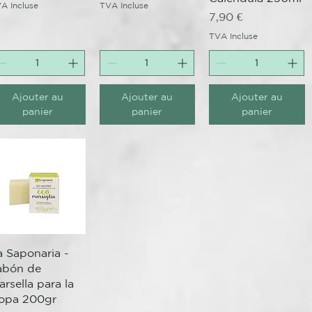
A Incluse
TVA Incluse
Prix
7,90 €
TVA Incluse
Ajouter au
Ajouter au
Ajouter au
panier
panier
panier
Aperçu rapide
a Saponaria -
abón de
rsella para la
opa 200gr