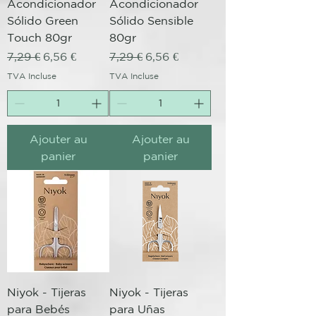
Acondicionador
Acondicionador
Sólido Green
Sólido Sensible
Touch 80gr
80gr
Prix original
Prix promotionnel
Prix original
Prix promotionnel
7,29 €
6,56 €
7,29 €
6,56 €
TVA Incluse
TVA Incluse
Ajouter au
Ajouter au
panier
panier
Niyok - Tijeras
Niyok - Tijeras
para Bebés
para Uñas