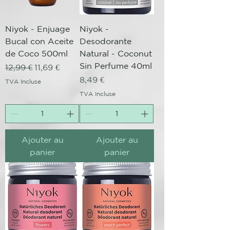
Niyok - Enjuage
Niyok -
Bucal con Aceite
Desodorante
de Coco 500ml
Natural - Coconut
Sin Perfume 40ml
Prix original
Prix promotionnel
12,99 €
11,69 €
Prix
8,49 €
TVA Incluse
TVA Incluse
Ajouter au
Ajouter au
panier
panier