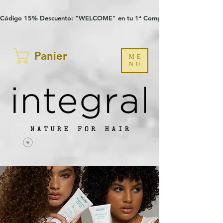
Verification: 97a30386b8a1fa77
G-YHZRM6P8WP
Código 15% Descuento: "WELCOME" en tu 1ª Compra
Panier
ME
NU