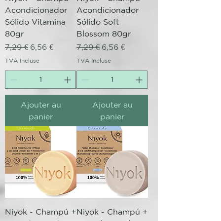
Acondicionador
Acondicionador
Sólido Vitamina
Sólido Soft
80gr
Blossom 80gr
Prix original
Prix promotionnel
Prix original
Prix promotionnel
7,29 €
6,56 €
7,29 €
6,56 €
TVA Incluse
TVA Incluse
Ajouter au
Ajouter au
panier
panier
Niyok - Champú +
Niyok - Champú +