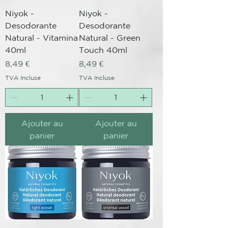
Niyok -
Niyok -
Desodorante
Desodorante
Natural - Vitamina
Natural - Green
40ml
Touch 40ml
Prix
Prix
8,49 €
8,49 €
TVA Incluse
TVA Incluse
Ajouter au
Ajouter au
panier
panier