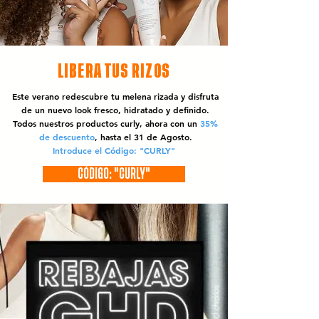
LIBERA TUS RIZOS
Este verano redescubre tu melena rizada y disfruta
de un nuevo look fresco, hidratado y definido.
Todos nuestros productos curly, ahora con un
35%
de descuento
, hasta el 31 de Agosto.
Introduce el Código: "CURLY"
CÓDIGO: "CURLY"