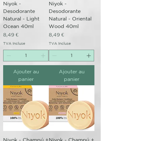
Niyok -
Niyok -
Desodorante
Desodorante
Natural - Light
Natural - Oriental
Ocean 40ml
Wood 40ml
Prix
Prix
8,49 €
8,49 €
TVA Incluse
TVA Incluse
Ajouter au
Ajouter au
panier
panier
Niyok - Champú +
Niyok - Champú +