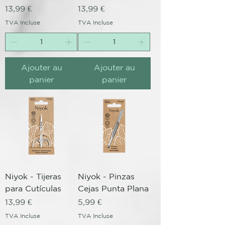
Prix
Prix
13,99 €
13,99 €
TVA Incluse
TVA Incluse
Ajouter au
Ajouter au
panier
panier
Niyok - Tijeras
Niyok - Pinzas
para Cutículas
Cejas Punta Plana
Prix
Prix
13,99 €
5,99 €
TVA Incluse
TVA Incluse