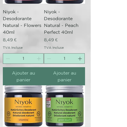
Niyok -
Niyok -
Desodorante
Desodorante
Natural - Flowers
Natural - Peach
40ml
Perfect 40ml
Prix
Prix
8,49 €
8,49 €
TVA Incluse
TVA Incluse
Ajouter au
Ajouter au
panier
panier