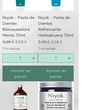
Niyok - Pasta de
Niyok - Pasta de
Dientes
Dientes
Blanqueadora
Refrescante
Menta 75ml
Hierbabuena 75ml
Prix original
Prix promotionnel
Prix original
Prix promotionnel
3,99 €
3,59 €
3,99 €
3,59 €
TVA Incluse
TVA Incluse
Ajouter au
Ajouter au
panier
panier