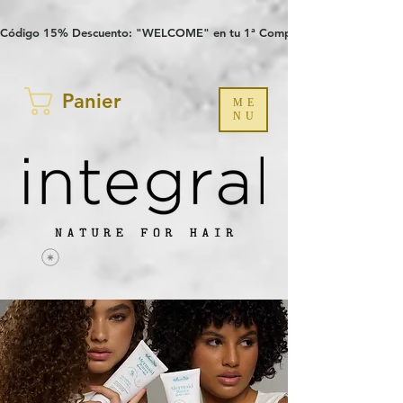
Verification: 97a30386b8a1fa77
G-YHZRM6P8WP
Código 15% Descuento: "WELCOME" en tu 1ª Compra
Panier
ME
NU