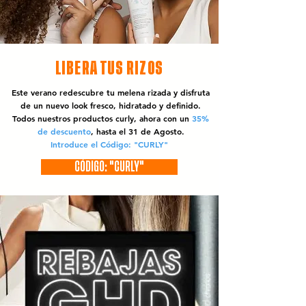
LIBERA TUS RIZOS
Este verano redescubre tu melena rizada y disfruta
de un nuevo look fresco, hidratado y definido.
Todos nuestros productos curly, ahora con un
35%
de descuento
, hasta el 31 de Agosto.
Introduce el Código: "CURLY"
CÓDIGO: "CURLY"