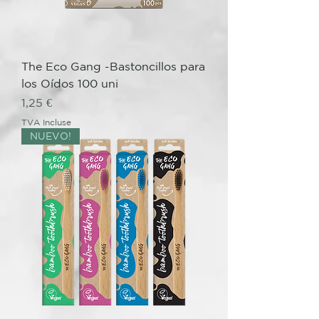
The Eco Gang -Bastoncillos para
los Oídos 100 uni
Prix
1,25 €
TVA Incluse
NUEVO!