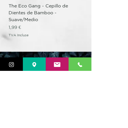
The Eco Gang - Cepillo de
Dientes de Bamboo -
Suave/Medio
Prix
1,99 €
TVA Incluse
Aplica el Código
WELCOME
"
"
y
obtén en tu primera compra
un
descuento del
15 %
VER PRODUCTOS
DISTRIBUIDORES OFICIALES
DE STYLERS GHD
Siempre tenemos todos los