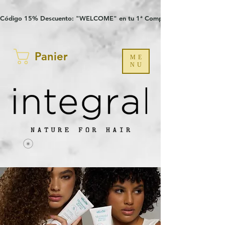
Verification: 97a30386b8a1fa77
G-YHZRM6P8WP
Código 15% Descuento: "WELCOME" en tu 1ª Compra
Panier
ME
NU