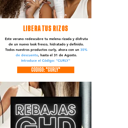
LIBERA TUS RIZOS
Este verano redescubre tu melena rizada y disfruta
de un nuevo look fresco, hidratado y definido.
Todos nuestros productos curly, ahora con un
35%
de descuento
, hasta el 31 de Agosto.
Introduce el Código: "CURLY"
CÓDIGO: "CURLY"