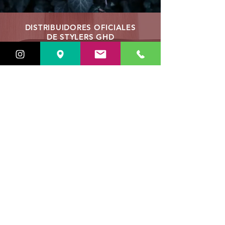
DISTRIBUIDORES OFICIALES
DE STYLERS GHD
Siempre tenemos todos los
modelos, las últimas
novedades y
con el mejor precio posible.
Best Price
VER STYLERS GHD
ENVIOS ESPAÑA
Hasta los 50€ = 6.95€
Hasta los 75€ = 4.95€
Hasta los 100€ = 2.95€
Desde los 100€ = Gratis
GRATIS
VER PRODUCTOS