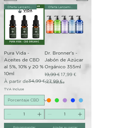
Oferta Lanzamiento!
Oferta Lanzamiento!
Pura Vida -
Dr. Bronner's -
Aceites de CBD
Jabón de Azúcar
al 5%, 10% y 20 %
Orgánico 355ml
10ml
Prix original
Prix promotionnel
19,99 €
17,99 €
Prix original
Prix promotionnel
34,99 €
À partir de
27,99 €
TVA Incluse
TVA Incluse
Précommander
Ajouter au panier