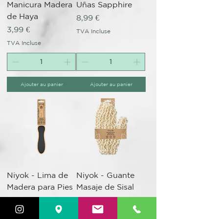
Manicura Madera
Uñas Sapphire
de Haya
Prix
8,99 €
Prix
3,99 €
TVA Incluse
TVA Incluse
Ajouter au panier
Ajouter au panier
Niyok - Lima de
Niyok - Guante
Madera para Pies
Masaje de Sisal
Prix
Prix
12,99 €
6,99 €
TVA Incluse
TVA Incluse