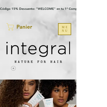
Verification: 97a30386b8a1fa77
G-YHZRM6P8WP
Código 15% Descuento: "WELCOME" en tu 1ª Compra
Panier
ME
NU