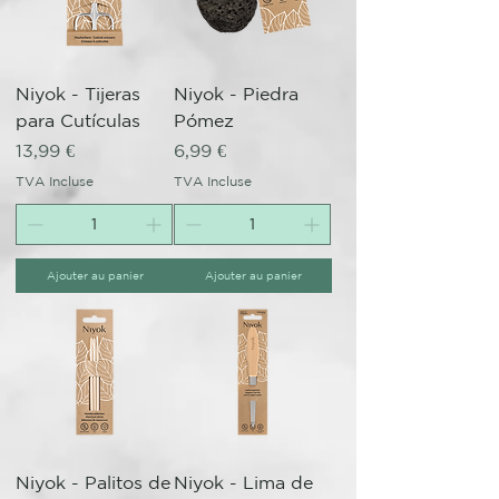
Niyok - Tijeras
Niyok - Piedra
para Cutículas
Pómez
Prix
Prix
13,99 €
6,99 €
TVA Incluse
TVA Incluse
Ajouter au panier
Ajouter au panier
Niyok - Palitos de
Niyok - Lima de