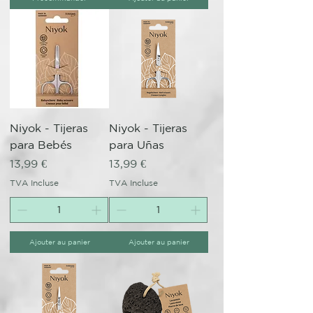
Niyok - Tijeras
Niyok - Tijeras
para Bebés
para Uñas
Prix
Prix
13,99 €
13,99 €
TVA Incluse
TVA Incluse
Ajouter au panier
Ajouter au panier