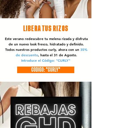
LIBERA TUS RIZOS
Este verano redescubre tu melena rizada y disfruta
de un nuevo look fresco, hidratado y definido.
Todos nuestros productos curly, ahora con un
35%
de descuento
, hasta el 31 de Agosto.
Introduce el Código: "CURLY"
CÓDIGO: "CURLY"