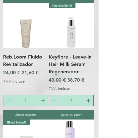
⛓️Bond Builder⛓️
Reb.Loom Fluido
Keyfibre - Leave-In
Revitalizador
Hair Milk Sérum
Regenerador
Prix original
Prix promotionnel
24,00 €
21,60 €
Prix original
Prix promotionnel
43,00 €
38,70 €
TVA Incluse
TVA Incluse
Ajouter au panier
Ajouter au panier
⛓️Bond Builder⛓️