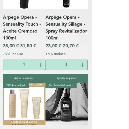
Arpège Opera -
Arpège Opera -
Sensuality Touch -
Sensuality Sillage -
Aceite Cremoso
Spray Revitalizador
100ml
100ml
Prix original
Prix promotionnel
Prix original
Prix promotionnel
35,00 €
31,50 €
23,00 €
20,70 €
TVA Incluse
TVA Incluse
Ajouter au panier
Ajouter au panier
25% Promo Pack
Con Ácido Hialurónico