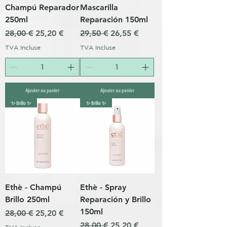
Champú Reparador
Mascarilla
250ml
Reparación 150ml
Prix original
Prix promotionnel
Prix original
Prix promotionnel
28,00 €
25,20 €
29,50 €
26,55 €
TVA Incluse
TVA Incluse
Ajouter au panier
Ajouter au panier
✨ Brillo ✨
✨ Brillo ✨
Ethè - Champú
Ethè - Spray
Brillo 250ml
Reparación y Brillo
150ml
Prix original
Prix promotionnel
28,00 €
25,20 €
Prix original
Prix promotionnel
28,00 €
25,20 €