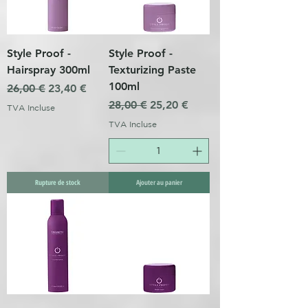
Style Proof -
Style Proof -
Hairspray 300ml
Texturizing Paste
100ml
Prix original
Prix promotionnel
26,00 €
23,40 €
Prix original
Prix promotionnel
28,00 €
25,20 €
TVA Incluse
TVA Incluse
Rupture de stock
Ajouter au panier