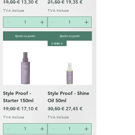
Prix original
Prix promotionnel
Prix original
Prix promotionnel
19,00 €
13,30 €
21,50 €
19,35 €
TVA Incluse
TVA Incluse
Ajouter au panier
Ajouter au panier
✨ Brillo ✨
Style Proof -
Style Proof - Shine
Starter 150ml
Oil 50ml
Prix original
Prix promotionnel
Prix original
Prix promotionnel
19,00 €
17,10 €
30,50 €
27,45 €
TVA Incluse
TVA Incluse