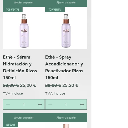
Ajouter au panier
Ajouter au panier
TOP VENTAS
TOP VENTAS
Ethè - Sérum
Ethè - Spray
Hidratación y
Acondicionador y
Definición Rizos
Reactivador Rizos
150ml
150ml
Prix original
Prix promotionnel
Prix original
Prix promotionnel
28,00 €
25,20 €
28,00 €
25,20 €
TVA Incluse
TVA Incluse
Ajouter au panier
Ajouter au panier
NUEVO!