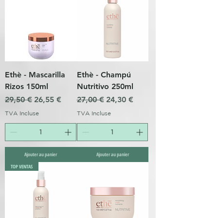
Ethè - Mascarilla
Ethè - Champú
Rizos 150ml
Nutritivo 250ml
Prix original
Prix promotionnel
Prix original
Prix promotionnel
29,50 €
26,55 €
27,00 €
24,30 €
TVA Incluse
TVA Incluse
Ajouter au panier
Ajouter au panier
TOP VENTAS