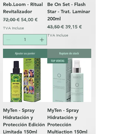
Reb.Loom - Ritual
Be On Set - Flash
Revitalizador
Star - Trat. Laminar
200ml
Prix original
Prix promotionnel
72,00 €
54,00 €
Prix original
Prix promotionnel
43,50 €
39,15 €
TVA Incluse
TVA Incluse
Ajouter au panier
Rupture de stock
TOP VENTAS
MyTen - Spray
MyTen - Spray
Hidratación y
Hidratación y
Protección Edición
Protección
Limitada 150ml
Multiaction 150ml