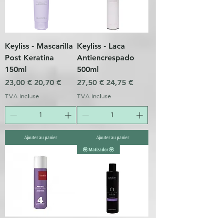
Keyliss - Mascarilla
Keyliss - Laca
Post Keratina
Antiencrespado
150ml
500ml
Prix original
Prix promotionnel
Prix original
Prix promotionnel
23,00 €
20,70 €
27,50 €
24,75 €
TVA Incluse
TVA Incluse
Ajouter au panier
Ajouter au panier
💟 Matizador 💟