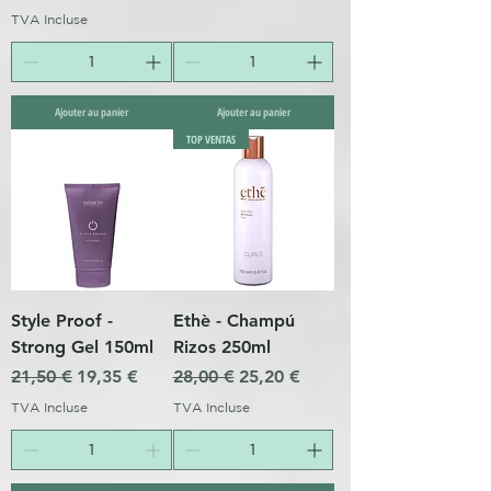
TVA Incluse
Ajouter au panier
Ajouter au panier
TOP VENTAS
Style Proof -
Ethè - Champú
Strong Gel 150ml
Rizos 250ml
Prix original
Prix promotionnel
Prix original
Prix promotionnel
21,50 €
19,35 €
28,00 €
25,20 €
TVA Incluse
TVA Incluse