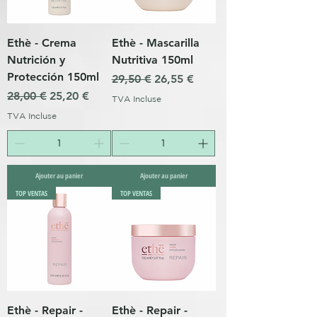
Ethè - Crema
Ethè - Mascarilla
Nutrición y
Nutritiva 150ml
Protección 150ml
Prix original
Prix promotionnel
29,50 €
26,55 €
Prix original
Prix promotionnel
28,00 €
25,20 €
TVA Incluse
TVA Incluse
Ajouter au panier
Ajouter au panier
TOP VENTAS
TOP VENTAS
Ethè - Repair -
Ethè - Repair -