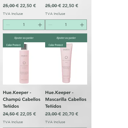
Prix original
Prix promotionnel
Prix original
Prix promotionnel
25,00 €
22,50 €
25,00 €
22,50 €
TVA Incluse
TVA Incluse
Ajouter au panier
Ajouter au panier
Color Protect
Color Protect
Hue.Keeper -
Hue.Keeper -
Champú Cabellos
Mascarilla Cabellos
Teñidos
Teñidos
Prix original
Prix promotionnel
Prix original
Prix promotionnel
24,50 €
22,05 €
23,00 €
20,70 €
TVA Incluse
TVA Incluse