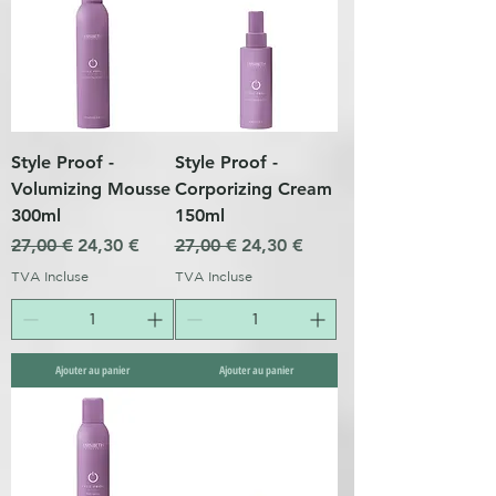
Style Proof -
Style Proof -
Volumizing Mousse
Corporizing Cream
300ml
150ml
Prix original
Prix promotionnel
Prix original
Prix promotionnel
27,00 €
24,30 €
27,00 €
24,30 €
TVA Incluse
TVA Incluse
Ajouter au panier
Ajouter au panier