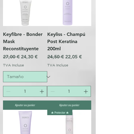
Keyfibre - Bonder
Keyliss - Champú
Mask
Post Keratina
Reconstituyente
200ml
Prix original
Prix promotionnel
Prix original
Prix promotionnel
27,00 €
24,30 €
24,50 €
22,05 €
TVA Incluse
TVA Incluse
Ajouter au panier
Ajouter au panier
🔥 Protector 🔥