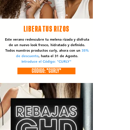
LIBERA TUS RIZOS
Este verano redescubre tu melena rizada y disfruta
de un nuevo look fresco, hidratado y definido.
Todos nuestros productos curly, ahora con un
35%
de descuento
, hasta el 31 de Agosto.
Introduce el Código: "CURLY"
CÓDIGO: "CURLY"