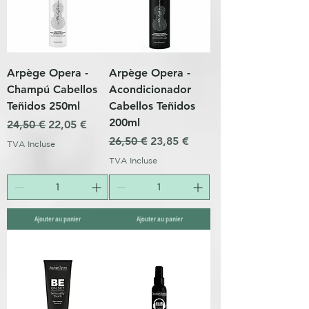
Arpège Opera -
Arpège Opera -
Champú Cabellos
Acondicionador
Teñidos 250ml
Cabellos Teñidos
200ml
Prix original
Prix promotionnel
24,50 €
22,05 €
Prix original
Prix promotionnel
26,50 €
23,85 €
TVA Incluse
TVA Incluse
Ajouter au panier
Ajouter au panier