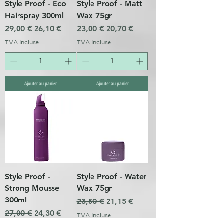
Style Proof - Eco
Style Proof - Matt
Hairspray 300ml
Wax 75gr
Prix original
Prix promotionnel
Prix original
Prix promotionnel
29,00 €
26,10 €
23,00 €
20,70 €
TVA Incluse
TVA Incluse
Ajouter au panier
Ajouter au panier
Style Proof -
Style Proof - Water
Strong Mousse
Wax 75gr
300ml
Prix original
Prix promotionnel
23,50 €
21,15 €
Prix original
Prix promotionnel
27,00 €
24,30 €
TVA Incluse