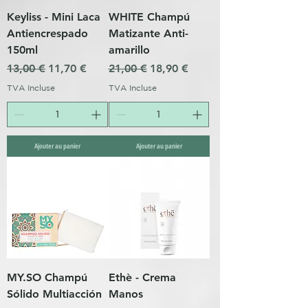
Keyliss - Mini Laca
WHITE Champú
Antiencrespado
Matizante Anti-
150ml
amarillo
Prix original
Prix promotionnel
Prix original
Prix promotionnel
13,00 €
11,70 €
21,00 €
18,90 €
TVA Incluse
TVA Incluse
Ajouter au panier
Ajouter au panier
MY.SO Champú
Ethè - Crema
Sólido Multiacción
Manos