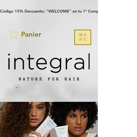
Verification: 97a30386b8a1fa77
G-YHZRM6P8WP
Código 15% Descuento: "WELCOME" en tu 1ª Compra
Panier
ME
NU