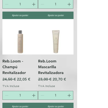
Ajouter au panier
Ajouter au panier
Reb.Loom -
Reb.Loom
Champú
Mascarilla
Revitalizador
Revitalizadora
Prix original
Prix promotionnel
Prix original
Prix promotionnel
24,50 €
22,05 €
23,00 €
20,70 €
TVA Incluse
TVA Incluse
Ajouter au panier
Ajouter au panier