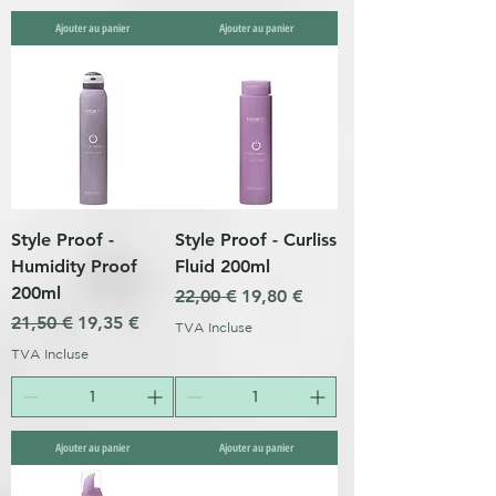
Ajouter au panier
Ajouter au panier
Style Proof -
Style Proof - Curliss
Humidity Proof
Fluid 200ml
200ml
Prix original
Prix promotionnel
22,00 €
19,80 €
Prix original
Prix promotionnel
21,50 €
19,35 €
TVA Incluse
TVA Incluse
Ajouter au panier
Ajouter au panier