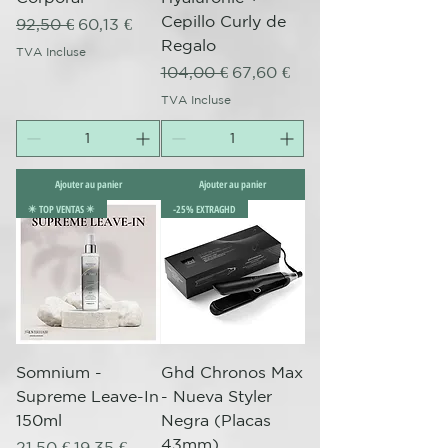
Cepillo Curly de
Prix original
Prix promotionnel
92,50 €
60,13 €
Regalo
TVA Incluse
Prix original
Prix promotionnel
104,00 €
67,60 €
TVA Incluse
Ajouter au panier
Ajouter au panier
✴️ TOP VENTAS ✴️
-25% EXTRAGHD
Somnium -
Ghd Chronos Max
Supreme Leave-In
- Nueva Styler
150ml
Negra (Placas
43mm)
Prix original
Prix promotionnel
21,50 €
19,35 €