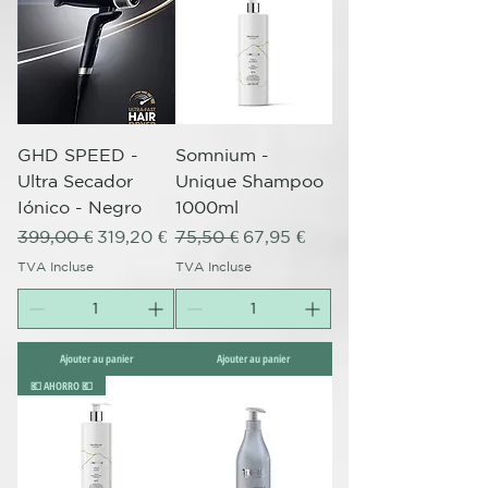
GHD SPEED -
Somnium -
Ultra Secador
Unique Shampoo
Iónico - Negro
1000ml
Prix original
Prix promotionnel
Prix original
Prix promotionnel
399,00 €
319,20 €
75,50 €
67,95 €
TVA Incluse
TVA Incluse
Ajouter au panier
Ajouter au panier
💶 AHORRO 💶