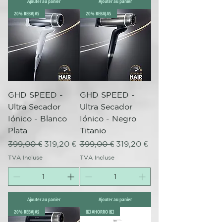
Ajouter au panier
Ajouter au panier
20% REBAJAS
20% REBAJAS
GHD SPEED -
GHD SPEED -
Ultra Secador
Ultra Secador
Iónico - Blanco
Iónico - Negro
Plata
Titanio
Prix original
Prix promotionnel
Prix original
Prix promotionnel
399,00 €
319,20 €
399,00 €
319,20 €
TVA Incluse
TVA Incluse
Ajouter au panier
Ajouter au panier
20% REBAJAS
💶 AHORRO 💶