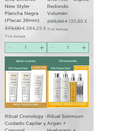
New Styler
Redondo
Plancha Negra
Volumen
(Placas 26mm)
Prix original
Prix promotionnel
209,00 €
135,85 €
Prix original
Prix promotionnel
379,00 €
284,25 €
TVA Incluse
TVA Incluse
Ajouter au panier
Précommander
35% Promo Pack
35% Promo Pack
Ritual Cronology -
Ritual Somnium
Cuidado Capilar y
Argan +
Corporal
Hyaluronic +