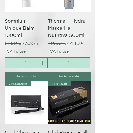
Somnium -
Thermal - Hydra
Unique Balm
Mascarilla
1000ml
Nutritiva 500ml
Prix original
Prix promotionnel
Prix original
Prix promotionnel
81,50 €
73,35 €
49,00 €
44,10 €
TVA Incluse
TVA Incluse
Ajouter au panier
Ajouter au panier
-25% EXTRAGHD
-35 EXTRAGHD
Ghd Chronos -
Ghd Rise - Cepillo