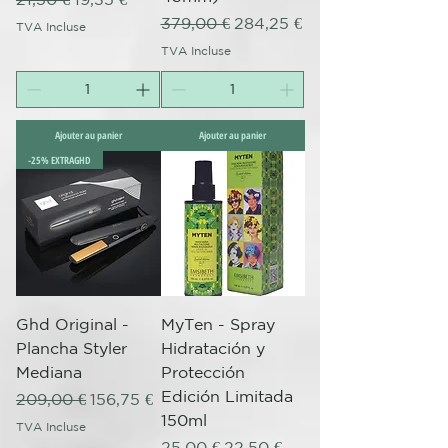
Prix original
Prix promotionnel
379,00 €
284,25 €
TVA Incluse
TVA Incluse
Ajouter au panier
Ajouter au panier
-25% EXTRAGHD
Ghd Original -
MyTen - Spray
Plancha Styler
Hidratación y
Mediana
Protección
Edición Limitada
Prix original
Prix promotionnel
209,00 €
156,75 €
150ml
TVA Incluse
Prix original
Prix promotionnel
25,00 €
22,50 €