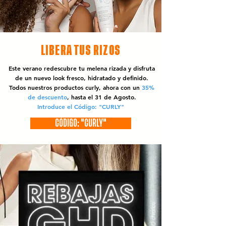
LIBERA TUS RIZOS
Este verano redescubre tu melena rizada y disfruta
de un nuevo look fresco, hidratado y definido.
Todos nuestros productos curly, ahora con un
35%
de descuento
, hasta el 31 de Agosto.
Introduce el Código: "CURLY"
CÓDIGO: "CURLY"