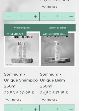
TVA Incluse
Ajouter au panier
Ajouter au panier
✴️ TOP VENTAS ✴️
Súper Descuento Excepcional
Somnium -
Somnium -
Unique Shampoo
Unique Balm
250ml
250ml
Prix original
Prix promotionnel
Prix original
Prix promotionnel
22,50 €
20,25 €
24,50 €
17,15 €
TVA Incluse
TVA Incluse