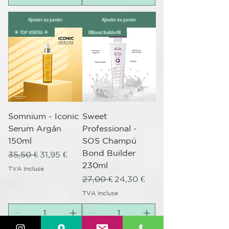
Ajouter au panier
Ajouter au panier
✴️ TOP VENTAS ✴️
⛓️Bond Builder⛓️
Somnium - Iconic
Sweet
Serum Argán
Professional -
150ml
SOS Champú
Bond Builder
Prix original
Prix promotionnel
35,50 €
31,95 €
230ml
TVA Incluse
Prix original
Prix promotionnel
27,00 €
24,30 €
TVA Incluse