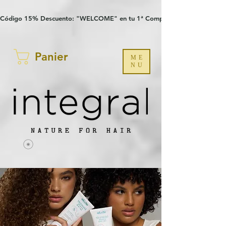
Verification: 97a30386b8a1fa77
G-YHZRM6P8WP
Código 15% Descuento: "WELCOME" en tu 1ª Compra
Panier
ME
NU