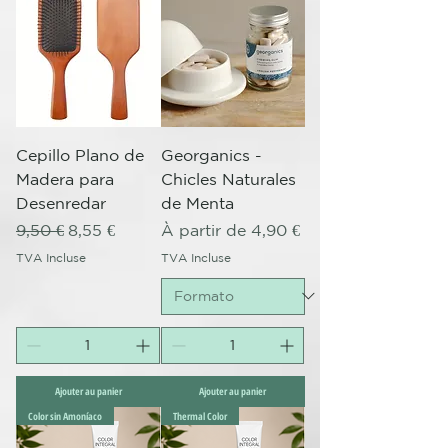
Cepillo Plano de
Georganics -
Madera para
Chicles Naturales
Desenredar
de Menta
Prix original
Prix promotionnel
Prix promotionnel
9,50 €
8,55 €
À partir de
4,90 €
TVA Incluse
TVA Incluse
Ajouter au panier
Ajouter au panier
Color sin Amoníaco
Thermal Color