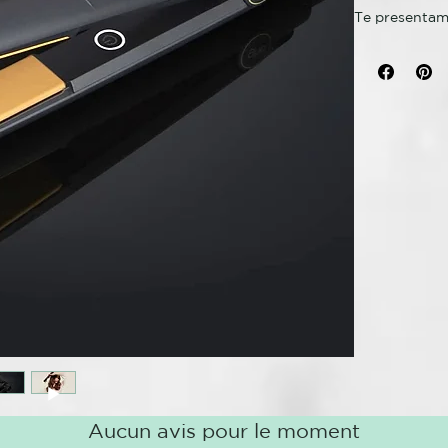
Te presentamo
transformó el
con tecnolog
rendimiento p
La plancha c
La tecnologí
temperatura 
resultados du
un increíble 
cabello, con 
ondas suaves, 
icónicas pla
gloss que ofr
Con voltaje 
podrás crear 
mientras que
tranquilidad 
inactividad. 
Aucun avis pour le moment
una amplitud