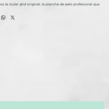
s la styler ghd original, la plancha de pelo profesional que
 mundo del styling. El clásico de culto que lo cambió todo,
ía y diseño renovados y mejorados para asegurar un
rofesional ghd.
lásica de ghd con tecnología cerámica single-zone™
a cerámica single-zone™ de nueva generación mantiene la
óptima de peinado de 185°C en ambas placas, para obtener
raderos sin calor extremo. La plancha de pelo ghd original es
todoterreno para el peinado del día a día en todo tipo de
un barril redondeado que te permitirá crear sin esfuerzo
rizos llenos de vitalidad o looks lisos extra pulidos. Sus
cas cerámicas de nueva generación cuentan con revestimiento
ecen resultados pulidos, suaves y brillantes, 8/10 afirman*.
universal y un tiempo de calentamiento de 30 segundos,
rápidamente tu propio estilo en cualquier parte del mundo,
 el modo de suspensión automático te aportará la
de que tu styler se apagará después de 30 minutos de
El diseño ergonómico y el cable giratorio de 360° permiten
 de movimientos para que puedas lograr un "good hair