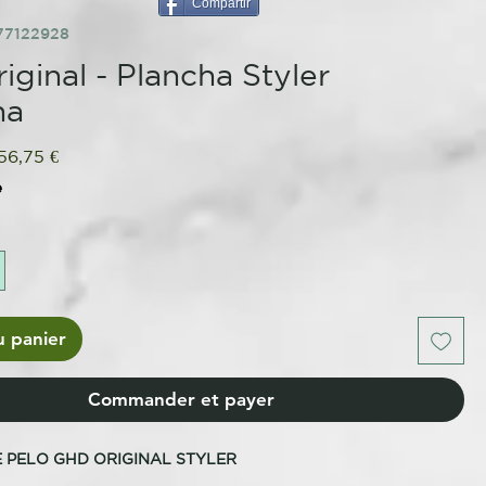
Compartir
77122928
iginal - Plancha Styler
na
rix
Prix
56,75 €
iginal
promotionnel
e
u panier
Commander et payer
 PELO GHD ORIGINAL STYLER