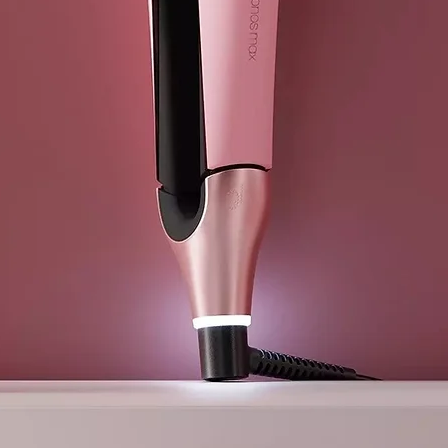
Para un peina
Ghd Original 