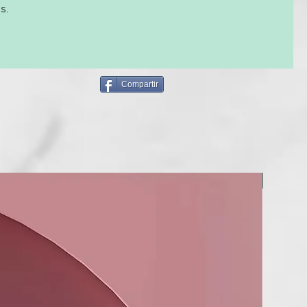
 facilidad.
s.
l icónico regreso de ghd original styler: la nueva y mejorada
lo original de ghd recomendada por estilistas.
doras, 78 mujeres, Abril 2021.
Compartir
TICAS
luye
ancha de pelo ghd original styler recomendada por estilistas
lo liso pulido, suave y brillante garantizado.
óptima de peinado de 185ºC
ras por encima de 185º, el cabello sufre daños, y por debajo,
NUEVO
o se moldea correctamente.
ingle-zone™
 original garantiza una distribución uniforme del calor en
 cerámicas.
elo con placas basculantes
do pulido sin esfuerzo que deja el cabello con una sensación