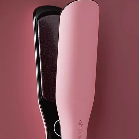
más suave*.
Barril redon
Para alisar y
de deslizamie
Interfaz ghd 
Botón de enc
sonido.
Plancha con c
Incorpora un 
peinado. Enc
Modo de susp
La styler pro
Voltaje unive
Para garantiz
cualquier paí
Calentamient