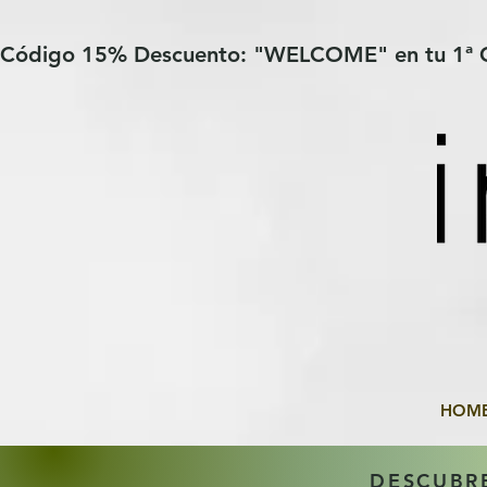
Verification: 97a30386b8a1fa77
G-YHZRM6P8WP
Código 15% Descuento: "WELCOME" en tu 1ª
HOM
DESCUBR