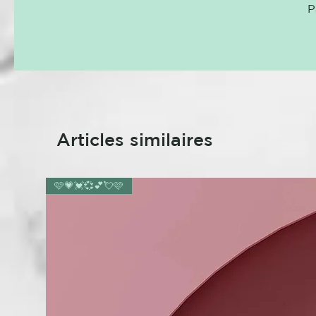
P
Articles similaires
🩷💗💓💞💕💘🩷