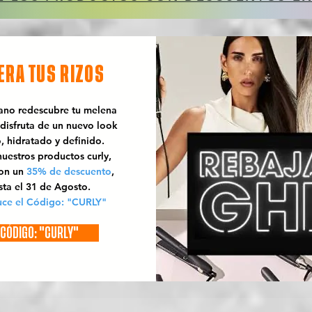
ERA TUS RIZOS
rano redescubre tu melena
 disfruta de un nuevo look
o, hidratado y definido.
uestros productos curly,
con un
35% de descuento
,
sta el 31 de Agosto.
uce el Código: "CURLY"
CÓDIGO: "CURLY"