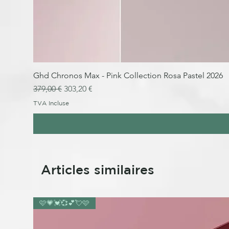
Ghd Chronos Max - Pink Collection Rosa Pastel 2026
Prix original
Prix promotionnel
379,00 €
303,20 €
TVA Incluse
Articles similaires
🩷💗💓💞💕💘🩷