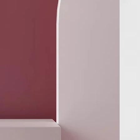
do fácil y rápido cada día con ghd original.
- Plancha Styler Mediana