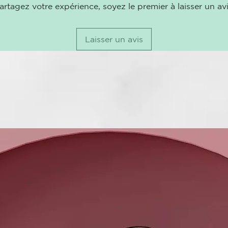
day" con total
artagez votre expérience, soyez le premier à laisser un avi
Experimenta e
plancha de pe
Laisser un avis
*test consumi
CARACTERÍS
El precio inc
La icónica pl
para un cabel
Temperatura 
Con temperatu
el peinado n
Tecnología s
La styler ghd
ambas placas
Plancha de p
Para un acaba