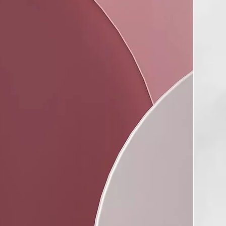
deado
 hacer ondas con la plancha rápidamente gracias a su facilidad
nto.
actualizada
endido/apagado modernizado con indicadores de luz y
able giratorio profesional de 2,7 metros
cable giratorio de longitud profesional para facilitar el
hufe europeo.
ensión automático
fesional se apaga tras 30 minutos de inactividad.
rsal
ar un rendimiento perfecto de la plancha de pelo en
s del mundo.
o en 30 segundos