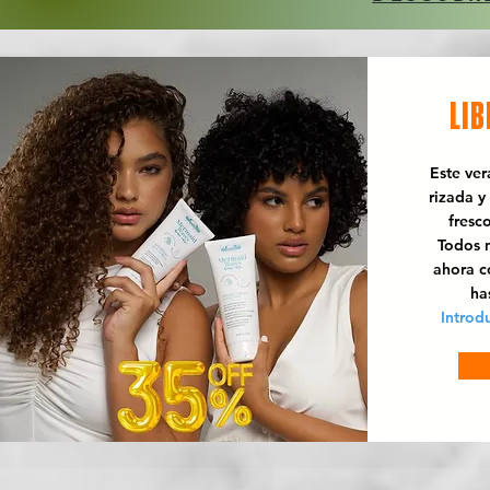
LIB
Este ve
rizada y
fresc
Todos n
ahora 
ha
Introd