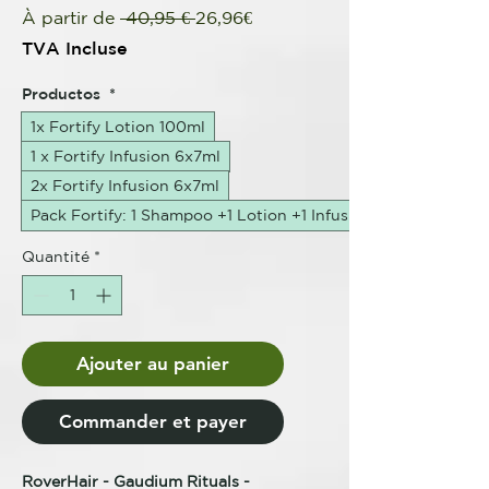
Prix
Prix
À partir de
 40,95 € 
26,96€
original
promotionnel
TVA Incluse
Productos
*
1x Fortify Lotion 100ml
1 x Fortify Infusion 6x7ml
2x Fortify Infusion 6x7ml
Pack Fortify: 1 Shampoo +1 Lotion +1 Infusion
Quantité
*
Ajouter au panier
Commander et payer
RoverHair - Gaudium Rituals -