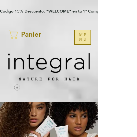
Verification: 97a30386b8a1fa77
G-YHZRM6P8WP
Código 15% Descuento: "WELCOME" en tu 1ª Compra
Panier
ME
NU