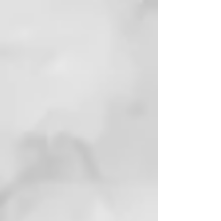
inflamación del cuero cabelludo.
ROMERO: propiedades
tonificantes, mejora la circulación
sanguínea y reduce la inflamación
del cuero cabelludo,
contribuyendo a una base
saludable para el crecimiento del
cabello.
CAFEÍNA: Estimula los folículos
pilosos, prolongando la fase
anágena del ciclo capilar y
reduciendo la caída del cabello.
MODO DE USO
Aplicar algunas gotas sobre el
cuero cabelludo seco o después
de haber eliminado correctamente
la humedad con una toalla.
Masajear delicadamente con las
yemas de los dedos. No aclarar. Se
recomienda usar este producto en