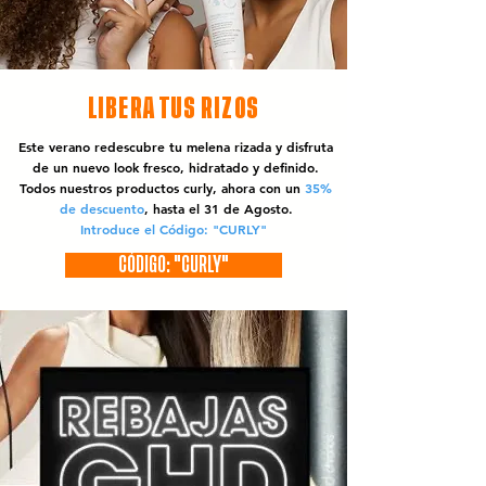
LIBERA TUS RIZOS
Este verano redescubre tu melena rizada y disfruta
de un nuevo look fresco, hidratado y definido.
Todos nuestros productos curly, ahora con un
35%
de descuento
, hasta el 31 de Agosto.
Introduce el Código: "CURLY"
CÓDIGO: "CURLY"