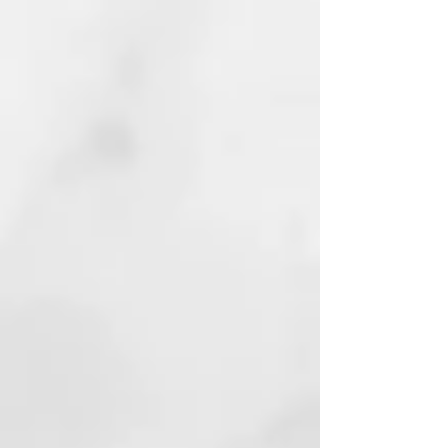
Gracias a la investigación
tricológica de nuestros
laboratorios, ha sido creado un
nuevo sistema de tratamiento que
sirve para contrarrestar la caída
del cabello, las fases de alteración
del cuero cabelludo y las
diferentes disfunciones causadas
por el estrés y/o las anomalías
cutáneas.