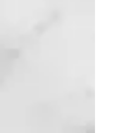
FORTIFY INFUSION 6 ampollas x
7ml
Tratamiento intensivo anticaída
Tratamiento intensivo
dermoestimulante concentrado,
específico en casos de
adelgazamiento capilar y grave
caída del cabello.
KEY BENEFITS
97% ingredientes de origen
natural - Fórmula sin silicona -
Aplicación capilar - Acción rápida
- Prolonga la fase anágena -
Mejora la microcirculación -
Estimula el crecimiento - Refresca
el cuero cabelludo.
PRINCIPIO ACTIVOS
PYGEUM AFRICANO: Inhibe la 5-
α-reductasa, estimula la
microcirculación y reduce la