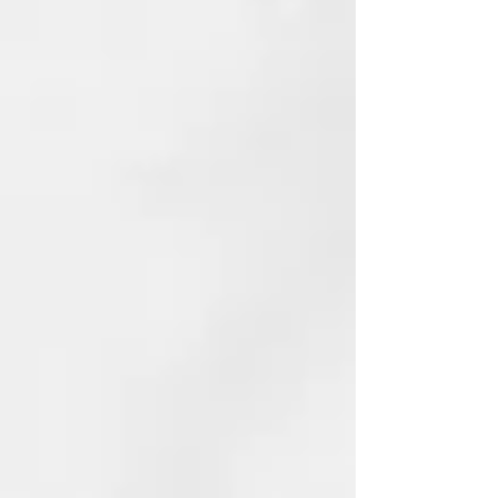
propia persona. Cada ampolla,
cada ritual, ha sido pensado para
ofrecer no solo un tratamiento,
sino también una experiencia. Lo
que se llama un goce, una alegría.
¿Por qué elegirla?
Vegana: Libre de ingredientes
de origen animal, con un
enfoque ético y sostenible.
Eficaz: Diseñado para
garantizar resultados visibles y
duraderos.
Genderless: Apto para todos,
para una experiencia inclusiva
y universal.
Probado dermatológicamente:
Seguro para la piel,
garantizado por pruebas
clínicas precisas.
Tecnología de formulación