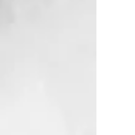
sinergia con el producto Revive
Shampoo. Utilizar 2-3 veces por
semana durante 4-6 semanas.
GAUDIUM RITUALS
La nueva línea tricológica
combina ingredientes naturales
con la ciencia avanzada,
ofreciendo tratamientos para los
diferentes problemas del cuero
cabelludo y del cabello.
Gaudium une lo mejor de la
ciencia y de la naturaleza,
obteniendo resultados visibles y
duraderos, que no son solo
estéticos porque están implicados
también los sentidos. Una
experiencia multisensorial que
culmina en la alegría de sentirse
verdaderamente bien con la