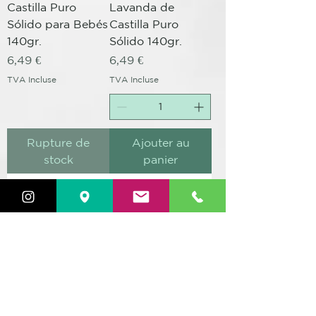
Castilla Puro
Lavanda de
Sólido para Bebés
Castilla Puro
140gr.
Sólido 140gr.
Prix
Prix
6,49 €
6,49 €
TVA Incluse
TVA Incluse
Rupture de
Ajouter au
stock
panier
La Saponaria -
La Saponaria -
Jabón de Ducha
Jabón de Ducha