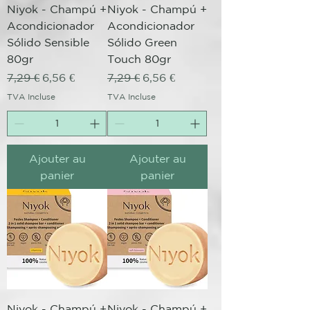
Niyok - Champú +
Niyok - Champú +
Acondicionador
Acondicionador
Sólido Sensible
Sólido Green
80gr
Touch 80gr
Prix original
Prix promotionnel
Prix original
Prix promotionnel
7,29 €
6,56 €
7,29 €
6,56 €
TVA Incluse
TVA Incluse
Ajouter au
Ajouter au
panier
panier
Niyok - Champú +
Niyok - Champú +