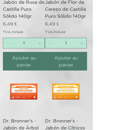
Jabón de Rosa de
Jabón de Flor de
Castilla Puro
Cerezo de Castilla
Sólido 140gr.
Puro Sólido 140gr.
Prix
Prix
6,49 €
6,49 €
TVA Incluse
TVA Incluse
Ajouter au
Ajouter au
panier
panier
Dr. Bronner's -
Dr. Bronner's -
Jabón de Árbol
Jabón de Cítricos