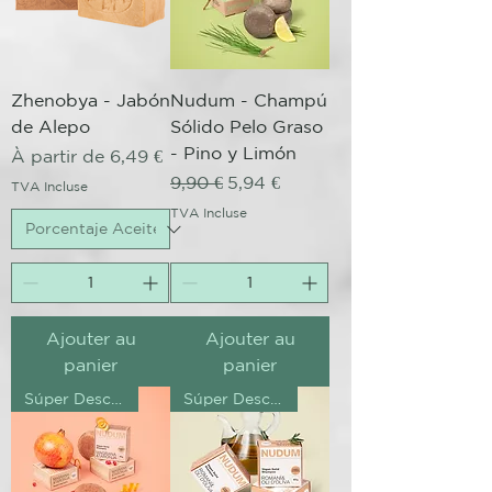
Zhenobya - Jabón
Nudum - Champú
de Alepo
Sólido Pelo Graso
- Pino y Limón
Prix promotionnel
À partir de
6,49 €
Prix original
Prix promotionnel
9,90 €
5,94 €
TVA Incluse
TVA Incluse
Ajouter au
Ajouter au
panier
panier
Súper Descuento Excepcional
Súper Descuento Excepcional