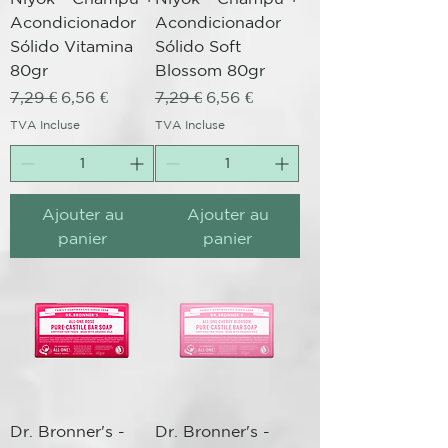
Acondicionador
Acondicionador
Sólido Vitamina
Sólido Soft
80gr
Blossom 80gr
Prix original
Prix promotionnel
Prix original
Prix promotionnel
7,29 €
6,56 €
7,29 €
6,56 €
TVA Incluse
TVA Incluse
Ajouter au
Ajouter au
panier
panier
Dr. Bronner's -
Dr. Bronner's -