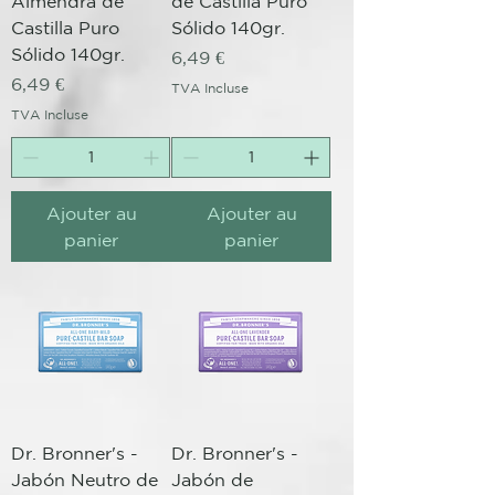
Almendra de
de Castilla Puro
Castilla Puro
Sólido 140gr.
Sólido 140gr.
Prix
6,49 €
Prix
6,49 €
TVA Incluse
TVA Incluse
Ajouter au
Ajouter au
panier
panier
Dr. Bronner's -
Dr. Bronner's -
Jabón Neutro de
Jabón de