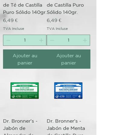
de Té de Castilla
de Castilla Puro
Puro Sólido 140gr.
Sólido 140gr.
Prix
Prix
6,49 €
6,49 €
TVA Incluse
TVA Incluse
Ajouter au
Ajouter au
panier
panier
Dr. Bronner's -
Dr. Bronner's -
Jabón de
Jabón de Menta