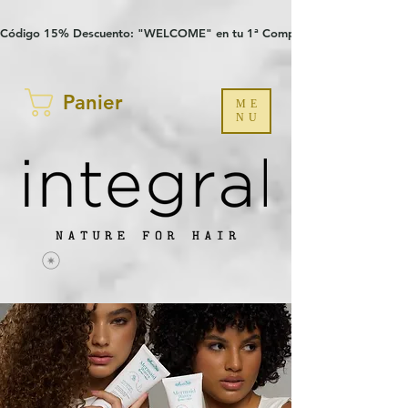
Verification: 97a30386b8a1fa77
G-YHZRM6P8WP
Código 15% Descuento: "WELCOME" en tu 1ª Compra
Panier
ME
NU