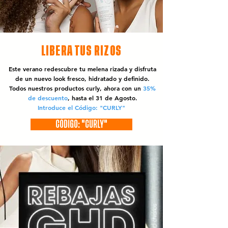
LIBERA TUS RIZOS
Este verano redescubre tu melena rizada y disfruta
de un nuevo look fresco, hidratado y definido.
Todos nuestros productos curly, ahora con un
35%
de descuento
, hasta el 31 de Agosto.
Introduce el Código: "CURLY"
CÓDIGO: "CURLY"