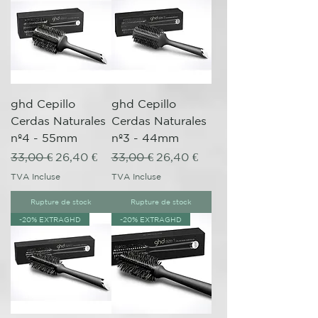
ghd Cepillo
ghd Cepillo
Cerdas Naturales
Cerdas Naturales
nº4 - 55mm
nº3 - 44mm
Prix original
Prix promotionnel
Prix original
Prix promotionnel
33,00 €
26,40 €
33,00 €
26,40 €
TVA Incluse
TVA Incluse
Rupture de stock
Rupture de stock
-20% EXTRAGHD
-20% EXTRAGHD