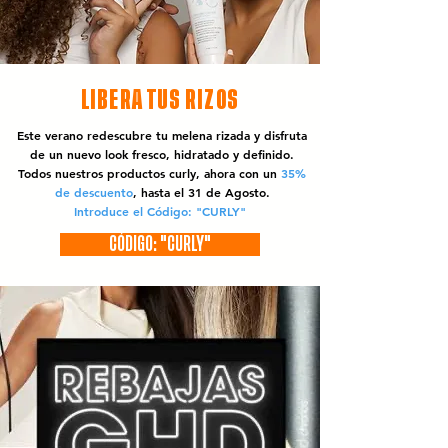
LIBERA TUS RIZOS
Este verano redescubre tu melena rizada y disfruta
de un nuevo look fresco, hidratado y definido.
Todos nuestros productos curly, ahora con un
35%
de descuento
, hasta el 31 de Agosto.
Introduce el Código: "CURLY"
CÓDIGO: "CURLY"