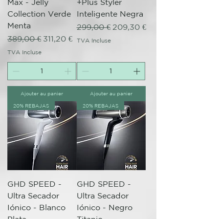
Max - Jelly
+Plus Styler
Collection Verde
Inteligente Negra
Menta
Prix original
Prix promotionnel
299,00 €
209,30 €
Prix original
Prix promotionnel
389,00 €
311,20 €
TVA Incluse
TVA Incluse
Ajouter au panier
Ajouter au panier
20% REBAJAS
20% REBAJAS
GHD SPEED -
GHD SPEED -
Ultra Secador
Ultra Secador
Iónico - Blanco
Iónico - Negro