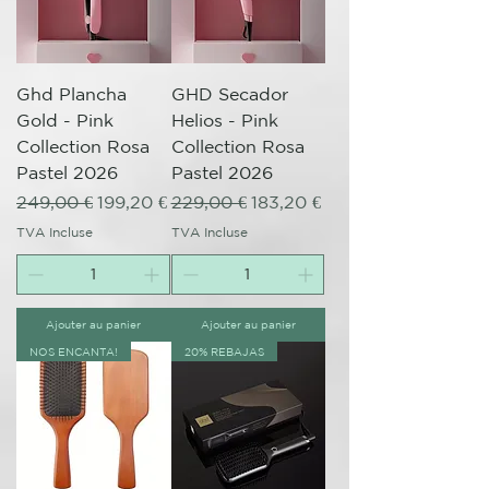
Ghd Plancha
GHD Secador
Gold - Pink
Helios - Pink
Collection Rosa
Collection Rosa
Pastel 2026
Pastel 2026
Prix original
Prix promotionnel
Prix original
Prix promotionnel
249,00 €
199,20 €
229,00 €
183,20 €
TVA Incluse
TVA Incluse
Ajouter au panier
Ajouter au panier
NOS ENCANTA!
20% REBAJAS