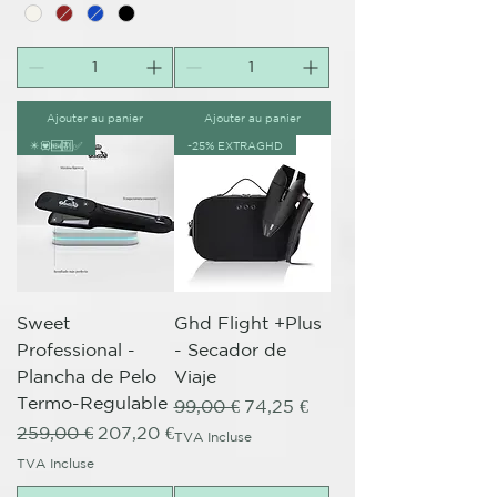
Ajouter au panier
Ajouter au panier
✴️💟🆕🈹✅
-25% EXTRAGHD
Sweet
Ghd Flight +Plus
Professional -
- Secador de
Plancha de Pelo
Viaje
Termo-Regulable
Prix original
Prix promotionnel
99,00 €
74,25 €
Prix original
Prix promotionnel
259,00 €
207,20 €
TVA Incluse
TVA Incluse