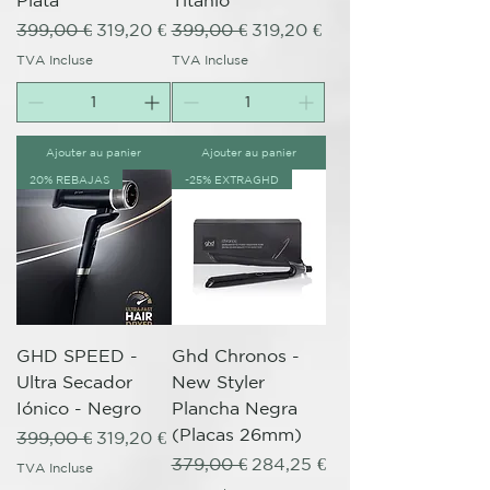
Plata
Titanio
Prix original
Prix promotionnel
Prix original
Prix promotionnel
399,00 €
319,20 €
399,00 €
319,20 €
TVA Incluse
TVA Incluse
Ajouter au panier
Ajouter au panier
20% REBAJAS
-25% EXTRAGHD
GHD SPEED -
Ghd Chronos -
Ultra Secador
New Styler
Iónico - Negro
Plancha Negra
(Placas 26mm)
Prix original
Prix promotionnel
399,00 €
319,20 €
Prix original
Prix promotionnel
379,00 €
284,25 €
TVA Incluse