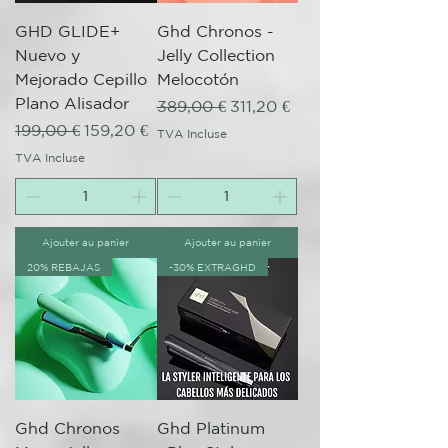
GHD GLIDE+
Ghd Chronos -
Nuevo y
Jelly Collection
Mejorado Cepillo
Melocotón
Plano Alisador
Prix original
Prix promotionnel
389,00 €
311,20 €
Prix original
Prix promotionnel
199,00 €
159,20 €
TVA Incluse
TVA Incluse
Ajouter au panier
Ajouter au panier
20% REBAJAS
-30% EXTRAGHD
Ghd Chronos
Ghd Platinum