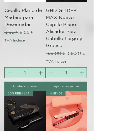
Cepillo Plano de
GHD GLIDE+
Madera para
MAX Nuevo
Desenredar
Cepillo Plano
Alisador Para
Prix original
Prix promotionnel
9,50 €
8,55 €
Cabello Largo y
TVA Incluse
Grueso
Prix original
Prix promotionnel
199,00 €
159,20 €
TVA Incluse
Ajouter au panier
Ajouter au panier
20% REBAJAS
NUEVO!