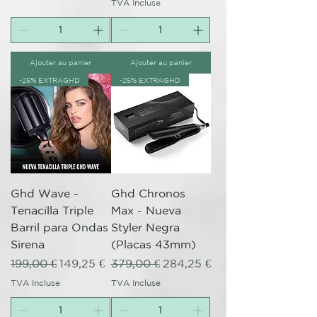
TVA Incluse
Ajouter au panier
Ajouter au panier
-25% EXTRAGHD
-25% EXTRAGHD
Ghd Wave -
Ghd Chronos
Tenacilla Triple
Max - Nueva
Barril para Ondas
Styler Negra
Sirena
(Placas 43mm)
Prix original
Prix promotionnel
Prix original
Prix promotionnel
199,00 €
149,25 €
379,00 €
284,25 €
TVA Incluse
TVA Incluse