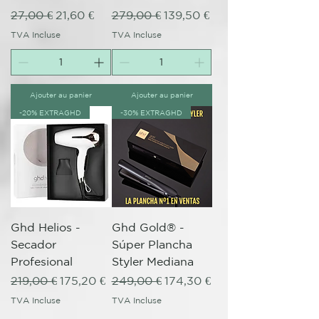
Prix original
Prix promotionnel
Prix original
Prix promotionnel
27,00 €
21,60 €
279,00 €
139,50 €
TVA Incluse
TVA Incluse
Ajouter au panier
Ajouter au panier
-20% EXTRAGHD
-30% EXTRAGHD
Ghd Helios -
Ghd Gold® -
Secador
Súper Plancha
Profesional
Styler Mediana
Prix original
Prix promotionnel
Prix original
Prix promotionnel
219,00 €
175,20 €
249,00 €
174,30 €
TVA Incluse
TVA Incluse