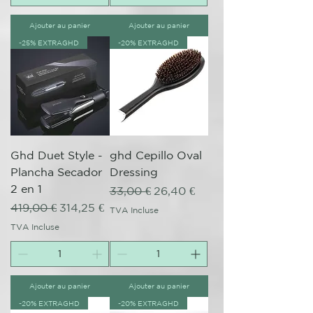
Ajouter au panier
Ajouter au panier
-25% EXTRAGHD
-20% EXTRAGHD
Ghd Duet Style -
ghd Cepillo Oval
Plancha Secador
Dressing
2 en 1
Prix original
Prix promotionnel
33,00 €
26,40 €
Prix original
Prix promotionnel
419,00 €
314,25 €
TVA Incluse
TVA Incluse
Ajouter au panier
Ajouter au panier
-20% EXTRAGHD
-20% EXTRAGHD