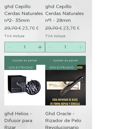
ghd Cepillo
ghd Cepillo
Cerdas Naturales
Cerdas Naturales
nº2- 35mm
nº1 - 28mm
Prix original
Prix promotionnel
Prix original
Prix promotionnel
29,70 €
23,76 €
29,70 €
23,76 €
TVA Incluse
TVA Incluse
Ajouter au panier
Ajouter au panier
-20% EXTRAGHD
-50% EXTRAGHD
ghd Helios -
Ghd Oracle -
Difusor para
Rizador de Pelo
Rizar
Revolucionario