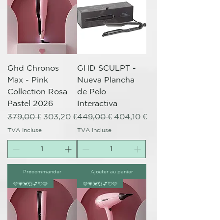
Ghd Chronos
GHD SCULPT -
Max - Pink
Nueva Plancha
Collection Rosa
de Pelo
Pastel 2026
Interactiva
Prix original
Prix promotionnel
Prix original
Prix promotionnel
379,00 €
303,20 €
449,00 €
404,10 €
TVA Incluse
TVA Incluse
Précommander
Ajouter au panier
🩷💗💓💞💕💘🩷
🩷💗💓💞💕💘🩷