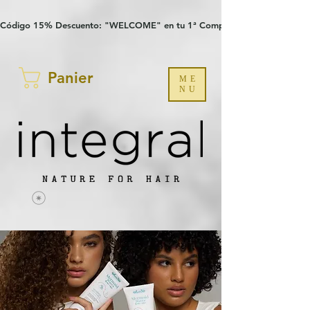
Verification: 97a30386b8a1fa77
G-YHZRM6P8WP
Código 15% Descuento: "WELCOME" en tu 1ª Compra
Panier
ME
NU