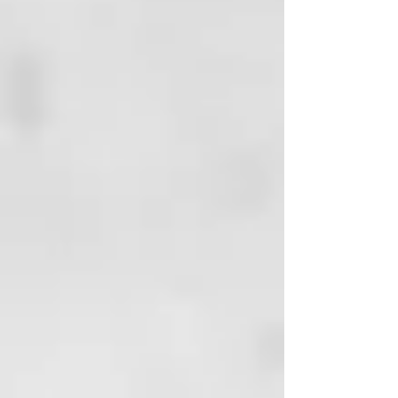
desenredar comencar por puntas,
seguir por medios y finalizar
desde raíz a puntas una vez
desenredados medios y puntas