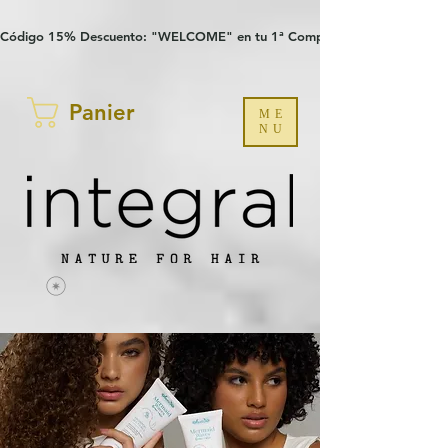
Verification: 97a30386b8a1fa77
G-YHZRM6P8WP
Código 15% Descuento: "WELCOME" en tu 1ª Compra
Panier
ME
NU