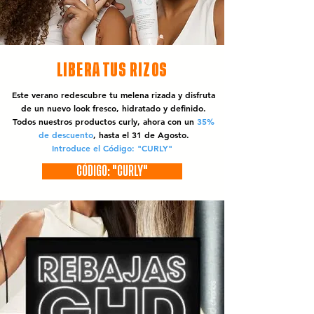
LIBERA TUS RIZOS
Este verano redescubre tu melena rizada y disfruta
de un nuevo look fresco, hidratado y definido.
Todos nuestros productos curly, ahora con un
35%
de descuento
, hasta el 31 de Agosto.
Introduce el Código: "CURLY"
CÓDIGO: "CURLY"