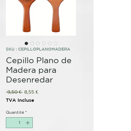
SKU : CEPILLOPLANOMADERA
Cepillo Plano de
Madera para
Desenredar
Prix
Prix
 9,50 € 
8,55 €
original
promotionnel
TVA Incluse
Quantité
*