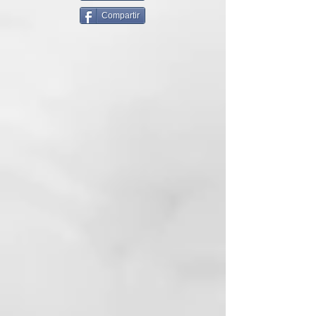
calidad, por lo que lo
Compartir
recomendamos. De hecho se trata
del cepillo más vendido en
nuestra web de la familia a la que
pertenece.
Como indicabamos es idóneo para
desenredar melenas, ya sean
medias o largas. Tras aplicar, en
lavacabezas o en ducha, la
mascarilla o acondicionador, si te
cuesta trabajo desenredarlo y
quieres evitar tirones y provocar
dañar el cabello rompiendo la
cutícula, te facilitará mucho la
tarea usar este cepillo. El cabello
quedará desenredado al instante.
También se puede usar para
desenredar en cabello seco.
Recomendación: Siempre al