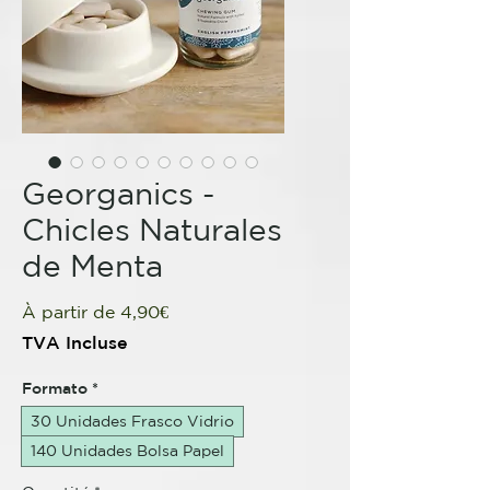
Georganics -
Chicles Naturales
de Menta
Prix
À partir de
4,90€
promotionnel
TVA Incluse
Formato
*
30 Unidades Frasco Vidrio
140 Unidades Bolsa Papel