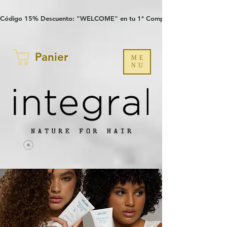
Verification: 97a30386b8a1fa77
G-YHZRM6P8WP
Código 15% Descuento: "WELCOME" en tu 1ª Compra
Panier
ME
NU