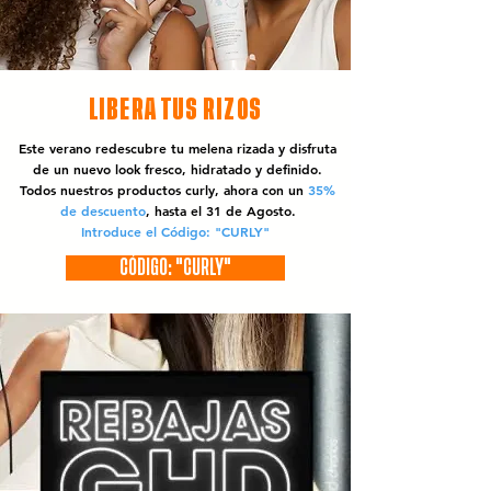
LIBERA TUS RIZOS
Este verano redescubre tu melena rizada y disfruta
de un nuevo look fresco, hidratado y definido.
Todos nuestros productos curly, ahora con un
35%
de descuento
, hasta el 31 de Agosto.
Introduce el Código: "CURLY"
CÓDIGO: "CURLY"