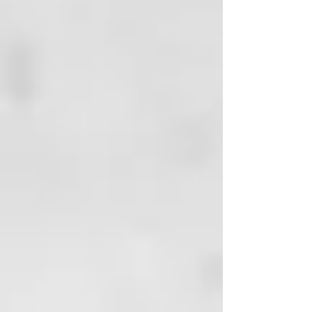
Stimulates saliva to naturally
cleanse the mouth by
neutralizing bacterial acids
Refreshing Peppermint flavour
freshens breath instantly
Comes with 30 gums – perfect
for daily freshness on the go
Refillable, glass jar packaging –
zero-waste alternative
COSMOS Natural certified,
100% Vegan & Cruelty-Free