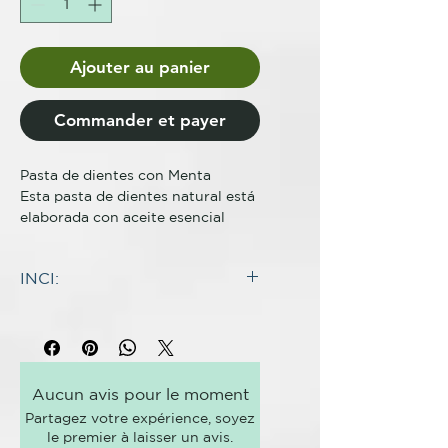
Ajouter au panier
Commander et payer
Pasta de dientes con Menta

Esta pasta de dientes natural está 
elaborada con aceite esencial 
orgánica de menta inglesa 
silvestre, extraída mediante 
INCI:
destilación por vapor. Gracias a su 
formulación libre de flúor y SLS, 
Calcium Carbonate^,
esta pasta de dientes es un 
Caprylic/Capric Triglyceride*^,
sustituto ideal para las pastas 
Kaolin^, Butyrospermum Parkii
dentales comerciales.

Butter*^, Cocos Nucifera Oil*^,
Esta pasta de dientes natural está 
Aucun avis pour le moment
Diatomaceus Earth*^, Sodium
elaborada con aceite esencial 
Partagez votre expérience, soyez
bicarbonate^, Menta Piperita Oil^*,
orgánica de menta inglesa 
le premier à laisser un avis.
Tocopherol^, Limonene*^.