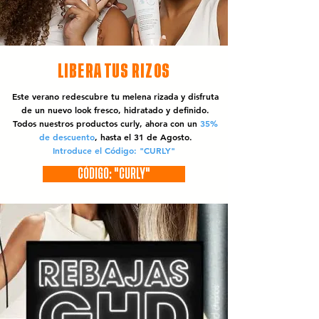
LIBERA TUS RIZOS
Este verano redescubre tu melena rizada y disfruta
de un nuevo look fresco, hidratado y definido.
Todos nuestros productos curly, ahora con un
35%
de descuento
, hasta el 31 de Agosto.
Introduce el Código: "CURLY"
CÓDIGO: "CURLY"