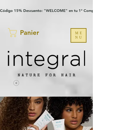
Verification: 97a30386b8a1fa77
G-YHZRM6P8WP
Código 15% Descuento: "WELCOME" en tu 1ª Compra
Panier
ME
NU