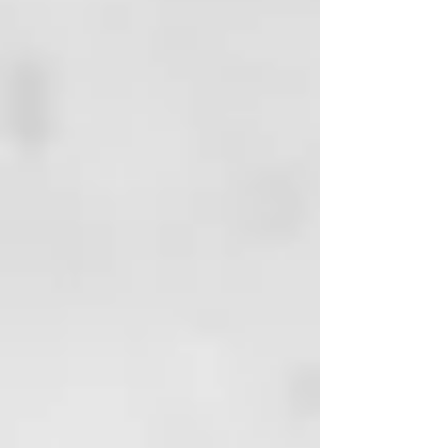
entre agua en el recipiente para 
evitar el crecimiento de bacterias. 
Una vez que el tarro esté abierto, 
guárdalo en un lugar cálido y seco 
hasta 12 meses.

Libre de flúor, SLS, glicerina 
sintética, triclosan o parabenos

Hecho a mano en Inglaterra con 
estándares zero waste, plastic 
free, vegano y sin gluten

Viene en frasco de vidrio con tapa 
de aluminio y espátula de bambú 
(el precinto protector está hecho 
de material biodegradable de 
pulpa de madera)

Calcium Carbonate^, 
Caprylic/Capric Triglyceride*^, 
Kaolin^, Butyrospermum Parkii 
Butter*^, Cocos Nucifera Oil*^, 
Diatomaceus Earth*^, Sodium 
bicarbonate^, Menta Piperita Oil^*, 