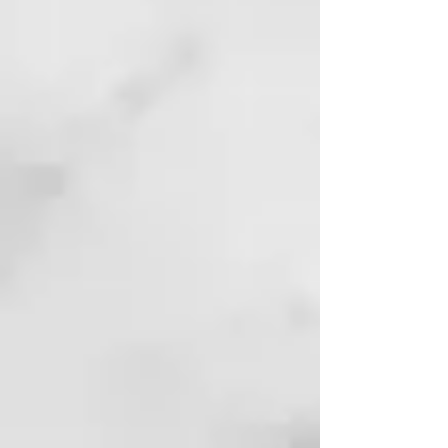
Tocopherol^, Limonene*^.

*Ingrediente Organico, 
^Ingrediente de Grado 
Alimentario.