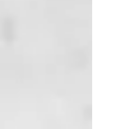
SLS ni glicerina, por lo que resulta 
especialmente adecuada para las 
encías sensibles y la delicada 
cavidad bucal de los más 
pequeños. Está elaborada 
únicamente con ingredientes de 
origen natural, como aceites 
vegetales y extractos suaves, 
asegurando una limpieza 
completa sin comprometer la 
salud bucal infantil.

El uso diario de esta pasta dental 
apoya el desarrollo de dientes 
fuertes desde una edad temprana, 
sin incluir ingredientes 
potencialmente tóxicos. Una 
alternativa ideal para padres que 
buscan fórmulas más limpias, 
efectivas y sostenibles.

Composición de la Pasta Dental 
Infantil
