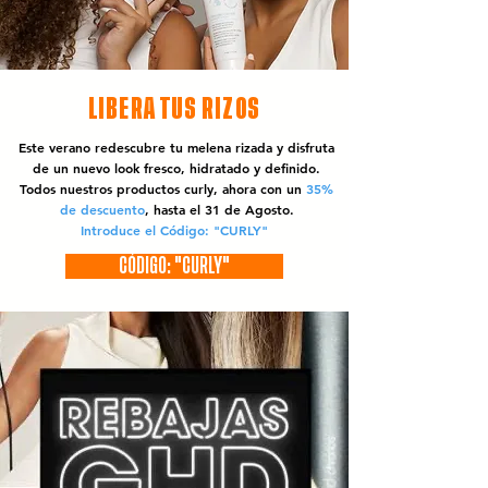
LIBERA TUS RIZOS
Este verano redescubre tu melena rizada y disfruta
de un nuevo look fresco, hidratado y definido.
Todos nuestros productos curly, ahora con un
35%
de descuento
, hasta el 31 de Agosto.
Introduce el Código: "CURLY"
CÓDIGO: "CURLY"