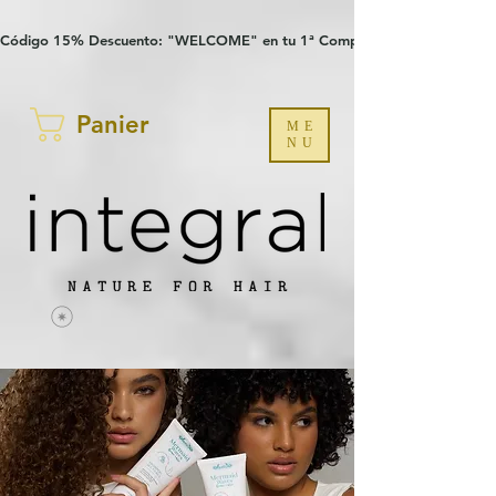
Verification: 97a30386b8a1fa77
G-YHZRM6P8WP
Código 15% Descuento: "WELCOME" en tu 1ª Compra
Panier
ME
NU