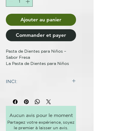
Ajouter au panier
Commander et payer
Pasta de Dientes para Niños – 
Sabor Fresa

La Pasta de Dientes para Niños 
sabor fresa es la opción ideal para 
cuidar la salud bucal de los más 
INCI:
pequeños. Con ingredientes 100% 
naturales y un delicioso sabor a 
Calcium Carbonate, Erythritol,
fresa, protege el esmalte, previene 
Capric/Capric Triglyceride,
las caries y hace que el cepillado 
Helianthus Annuus Seed Oil,
sea un momento divertido. Envase 
Natural Strawberry Flavour,
sostenible.

Aucun avis pour le moment
Kaolin, Cocos Nucifera Oil,
Nuestra Pasta de Dientes Mineral 
Partagez votre expérience, soyez
Butyrospermum Parkii Butter,
para Niños sabor fresa está 
le premier à laisser un avis.
Diatomaceous Earth, Sodium