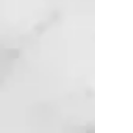
Carbonato de calcio

Eritritol

Triglicéridos cáprico/cáprilico

Aceite de semilla de girasol

Aroma natural de fresa

Caolín

Aceite de coco

Manteca de karité

Tierra de diatomeas

Bicarbonato de sodio

Hidroxiapatita

Tocoferol (vitamina E)

Sin flúor. Sin SLS. Sin glicerina. 
Apto para niños.

Modo de empleo de la Pasta de 
Dientes para Niños

Aplica una cantidad del tamaño 
de un guisante sobre el cepillo de 
dientes y cepilla durante 2 
minutos. En niños menores de 6 
años, se recomienda supervisar el 