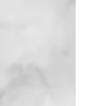
cepillado para minimizar la 
ingesta accidental.

Mantenimiento de la Pasta de 
Dientes Infantil

Conservar en un lugar fresco y 
seco, alejado de la luz solar 
directa. Mantener el envase bien 
cerrado después de cada uso para 
preservar la frescura de los 
ingredientes naturales.

Embalaje de la Pasta Dental con 
Sabor Fresa

La Pasta de Dientes para Niños 
sabor fresa viene en un tarro de 
vidrio con tapa de aluminio, con 
etiqueta compostable y embalaje 
de cartón reciclado y reciclable. 
Diseñado para reducir residuos y 
fomentar una higiene bucal 
sostenible.