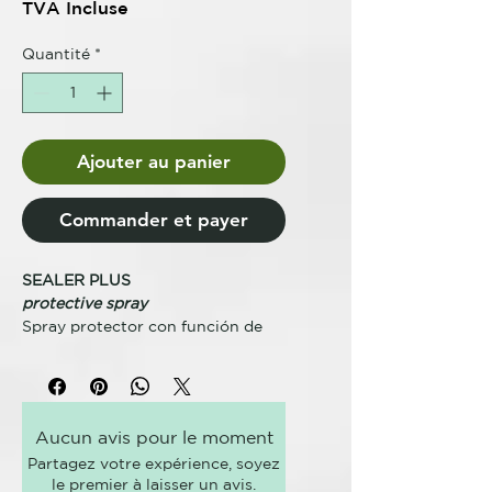
TVA Incluse
Quantité
*
Ajouter au panier
Commander et payer
SEALER PLUS
protective spray
Spray protector con función de
sellado. Acción antiestática,
control del encrespamiento,
protección contra el calor de la
plancha y el secador; ideal
Aucun avis pour le moment
también para el mantenimiento en
Partagez votre expérience, soyez
casa para asegurar resultados de
le premier à laisser un avis.
larga duración.