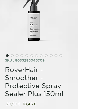
SKU : 8033286046709
RoverHair -
Smoother -
Protective Spray
Sealer Plus 150ml
Prix
Prix
 20,50 € 
18,45 €
original
promotionnel