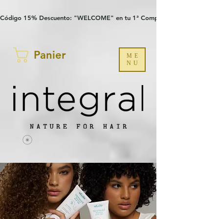
Verification: 97a30386b8a1fa77
G-YHZRM6P8WP
Código 15% Descuento: "WELCOME" en tu 1ª Compra
Panier
ME
NU