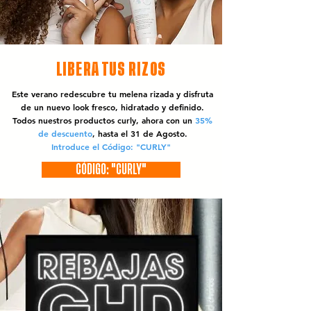
LIBERA TUS RIZOS
Este verano redescubre tu melena rizada y disfruta
de un nuevo look fresco, hidratado y definido.
Todos nuestros productos curly, ahora con un
35%
de descuento
, hasta el 31 de Agosto.
Introduce el Código: "CURLY"
CÓDIGO: "CURLY"