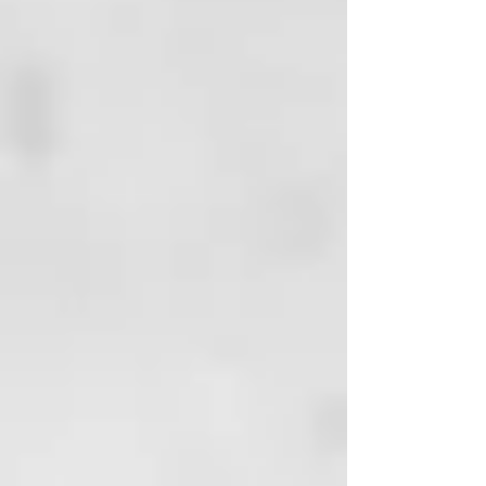
rendimiento sin la ayuda de
ingredientes activos químicos
desestructurantes como el
amoníaco, los persulfatos y el
formaldehído.