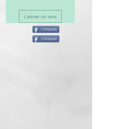
KEY BENEFITS
Laisser un avis
sellador acción antiestática
control de frizz
Compartir
PRINCIPIO ACTIVOS
Compartir
Queratina vegetal, fitocomplejo
de flor de gordolobo y ácido
hialurónico
MODO DE USO
Pulverizar el spray sellador en
largos y puntas para obtener el
resultado deseado. No enjuague.
SMOOTHER - MÁS SUAVE
Línea disciplinante de acción
progresiva, dedicada a los
cabellos encrespados e indómitos.
Reduce el volumen, elimina el frizz
y da brillo. Garantiza un excelente