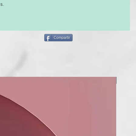
irla?
s.
 al cabello el pH natural
duración del color cosmético
nutre
dificante
 brillo del cabello
Compartir
e formulación
(a base de extracto de limón, uva y vinagre de manzana):
 hidratante. Mejora el brillo del cabello gracias al efecto
sal. Sella las cutículas de los cabellos teñidos, protege el color
uce eventuales discromías causadas por el lavado.
NUEVO