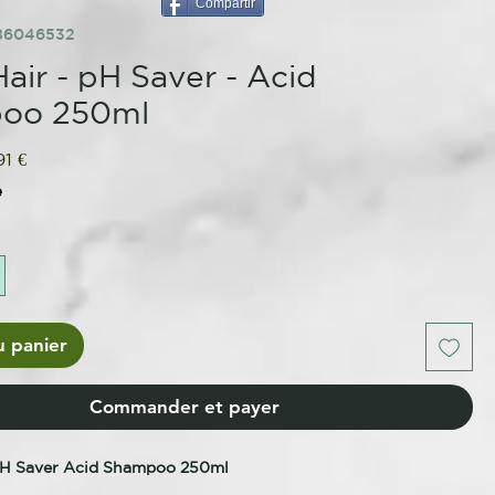
Compartir
286046532
air - pH Saver - Acid
oo 250ml
Prix
91 €
inal
promotionnel
e
u panier
Commander et payer
pH Saver Acid Shampoo 250ml