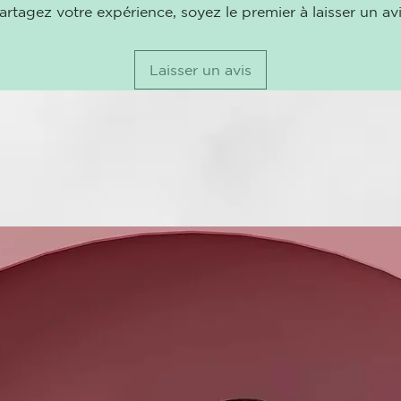
¿por qué eleg
artagez votre expérience, soyez le premier à laisser un avi
Restablece
Amplía la 
Hidrata y 
Laisser un avis
Acción aci
Aumenta el
tecnología d
Fitocomplejo 
antioxidante e
antical y anti
químico y red