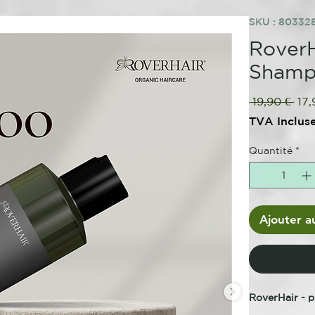
SKU : 8033
RoverH
Shamp
Prix
 19,90 € 
17,
orig
TVA Inclus
Quantité
*
Ajouter a
RoverHair - 