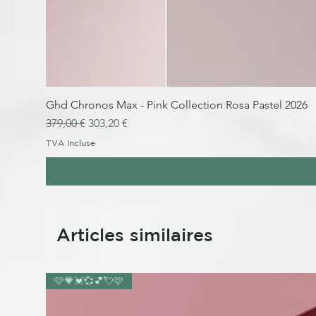
Ghd Chronos Max - Pink Collection Rosa Pastel 2026
Prix original
Prix promotionnel
379,00 €
303,20 €
TVA Incluse
Articles similaires
🩷💗💓💞💕💘🩷