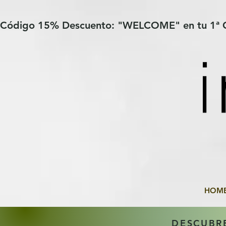
Verification: 97a30386b8a1fa77
G-YHZRM6P8WP
Código 15% Descuento: "WELCOME" en tu 1ª
HOM
DESCUBR