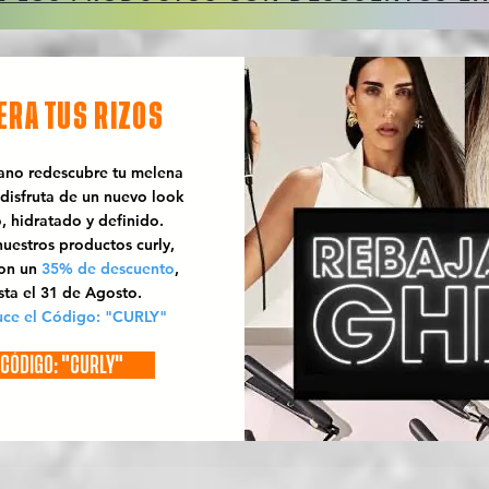
ERA TUS RIZOS
rano redescubre tu melena
 disfruta de un nuevo look
o, hidratado y definido.
uestros productos curly,
con un
35% de descuento
,
sta el 31 de Agosto.
uce el Código: "CURLY"
CÓDIGO: "CURLY"