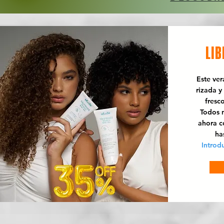
LIB
Este ve
rizada y
fresc
Todos n
ahora 
ha
Introd