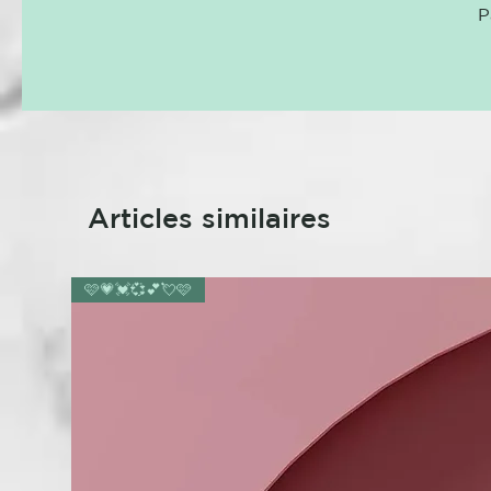
P
Articles similaires
🩷💗💓💞💕💘🩷