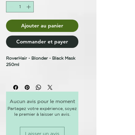
Ajouter au panier
Commander et payer
RoverHair - Blonder - Black Mask
250ml
BLACK MASK
anti yellowing action
Mascarilla negra hidratante y
acondicionadora, ideal para
Aucun avis pour le moment
cabellos rubios. Hidrata el cabello
Partagez votre expérience, soyez
desintoxicándolo y eliminando
le premier à laisser un avis.
eficazmente las mechas calientes
no deseadas, aportándole brillo y
luminosidad.
Laisser un avis