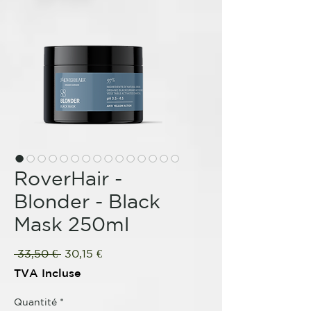
RoverHair -
Blonder - Black
Mask 250ml
Prix
Prix
 33,50 € 
30,15 €
original
promotionnel
TVA Incluse
Quantité
*