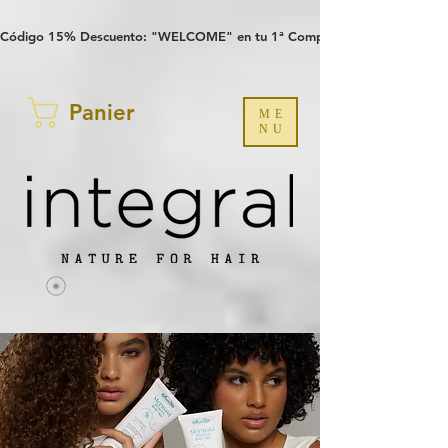
Verification: 97a30386b8a1fa77
G-YHZRM6P8WP
Código 15% Descuento: "WELCOME" en tu 1ª Compra
Panier
ME
NU