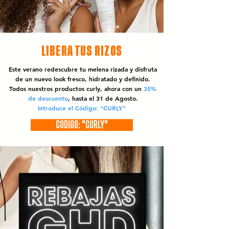
LIBERA TUS RIZOS
Este verano redescubre tu melena rizada y disfruta
de un nuevo look fresco, hidratado y definido.
Todos nuestros productos curly, ahora con un
35%
de descuento
, hasta el 31 de Agosto.
Introduce el Código: "CURLY"
CÓDIGO: "CURLY"