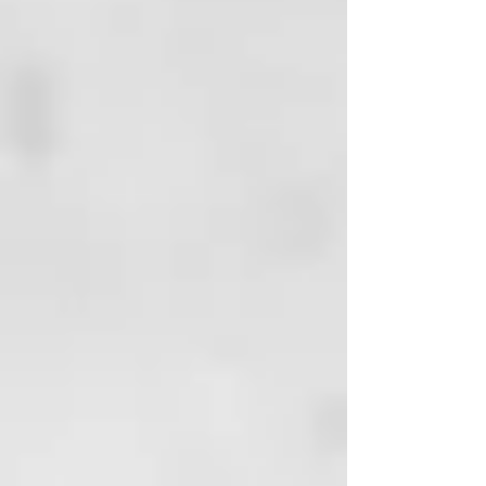
pH 3,5 - 4,5
BLONDER
Blonder es la línea dedicada al
tratamiento de los cabellos grises
y rubios, naturales o coloreados
cosméticamente.