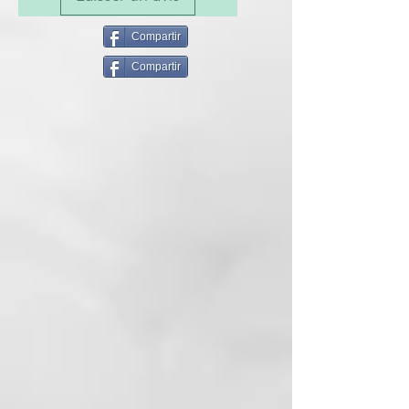
KEY BENEFITS
Hidratante y acondicionador
Compartir
Acción desintoxicante Neutraliza
Compartir
los reflejos amarillo-naranja.
Mantiene tonos fríos Aporta
luminosidad y suavidad duraderas.
Adecuado para rubias naturales o
tratadas cosméticamente.
PRINCIPIO ACTIVOS
Con Agua Activa de Grosella
Negra y Carbón Vegetal
MODO DE USO
Aplicar sobre el cabello húmedo y
masajear suavemente; enjuague
bien.
97% ingredientes de origen
natural