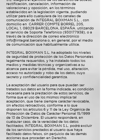
rectificación, cancelación, información de
valoraciones y oposición, en los términos
establecidos en la legislación vigente, pudiendo
utilizar para ello cualquiera de los canales de
comunicación de INTEGRAL BOIXMAN S.L. , con
domicilio en CARRER COMPTE BORREL 205,
LOCAL 1, 08029 BARCELONA, ESPAÑA. utilizando
el servicio de Soporte Telefónico
(930177938)
, o a
través de la dirección de correo electrónico
info@integral.barcelona
o, en general, por el medio
de comunicación que habitualmente utilice.
INTEGRAL BOIXMAN S.L. ha adoptado los niveles
de seguridad de protección de los Datos Personales
legalmente requeridos, y ha instalado todos los
medios y medidas técnicas y organizativas a su
alcance para evitar la pérdida, mal uso, alteración,
acceso no autorizado y robo de los datos, cuyo
secreto y confidencialidad garantiza.
La aceptación del usuario para que puedan ser
tratados sus datos en la forma indicada, es condición
necesaria para la prestación de estos servicios, de
forma que el uso de los mismos implica tal
aceptación, que tiene siempre carácter revocable,
sin efectos retroactivos, conforme a lo que
disponen los artículos 6 y 11 de la Ley Orgánica de
Protección de Datos de Carácter Personal 15/1999
de 13 de Diciembre. El usuario responderá, en
cualquier caso, de la veracidad de los datos
facilitados. INTEGRAL BOIXMAN S.L. podrá excluir
de los servicios prestados al usuario que haya
facilitado datos falsos, sin perjuicio de las demás
acciones que procedan en Derecho.