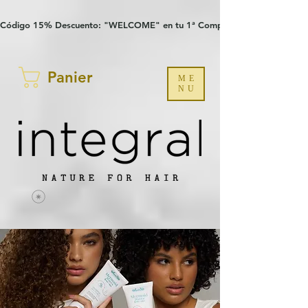
Verification: 97a30386b8a1fa77
G-YHZRM6P8WP
Código 15% Descuento: "WELCOME" en tu 1ª Compra
Panier
ME
NU