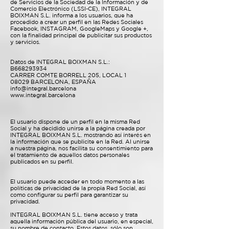
de Servicios de la Sociedad de la Información y de
Comercio Electrónico (LSSI-CE), INTEGRAL
BOIXMAN S.L. informa a los usuarios, que ha
procedido a crear un perfil en las Redes Sociales
Facebook, INSTAGRAM, GoogleMaps y Google +,
con la finalidad principal de publicitar sus productos
y servicios.
Datos de INTEGRAL BOIXMAN S.L.:
B668293934
CARRER COMTE BORRELL 205, LOCAL 1
08029 BARCELONA, ESPAÑA
info@integral.barcelona
www.integral.barcelona
El usuario dispone de un perfil en la misma Red
Social y ha decidido unirse a la página creada por
INTEGRAL BOIXMAN S.L. mostrando así interés en
la información que se publicite en la Red. Al unirse
a nuestra página, nos facilita su consentimiento para
el tratamiento de aquellos datos personales
publicados en su perfil.
El usuario puede acceder en todo momento a las
políticas de privacidad de la propia Red Social, así
como configurar su perfil para garantizar su
privacidad.
INTEGRAL BOIXMAN S.L. tiene acceso y trata
aquella información pública del usuario, en especial,
su nombre de contacto. Estos datos, sólo son