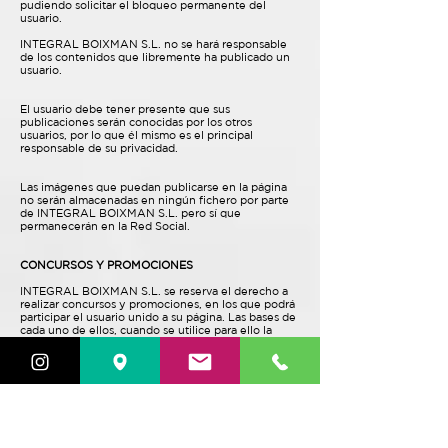
pudiendo solicitar el bloqueo permanente del
usuario.
INTEGRAL BOIXMAN S.L. no se hará responsable
de los contenidos que libremente ha publicado un
usuario.
El usuario debe tener presente que sus
publicaciones serán conocidas por los otros
usuarios, por lo que él mismo es el principal
responsable de su privacidad.
Las imágenes que puedan publicarse en la página
no serán almacenadas en ningún fichero por parte
de INTEGRAL BOIXMAN S.L. pero sí que
permanecerán en la Red Social.
CONCURSOS Y PROMOCIONES
INTEGRAL BOIXMAN S.L. se reserva el derecho a
realizar concursos y promociones, en los que podrá
participar el usuario unido a su página. Las bases de
cada uno de ellos, cuando se utilice para ello la
plataforma de la Red Social, serán publicadas en la
misma. Cumpliendo siempre con la LSSI-CE y con
cualquier otra norma que le sea de aplicación.
La Red Social no patrocina, avala ni administra, de
modo alguno, ninguna de nuestras promociones, ni
está asociada a ninguna de ellas.
PUBLICIDAD