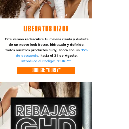
LIBERA TUS RIZOS
Este verano redescubre tu melena rizada y disfruta
de un nuevo look fresco, hidratado y definido.
Todos nuestros productos curly, ahora con un
35%
de descuento
, hasta el 31 de Agosto.
Introduce el Código: "CURLY"
CÓDIGO: "CURLY"