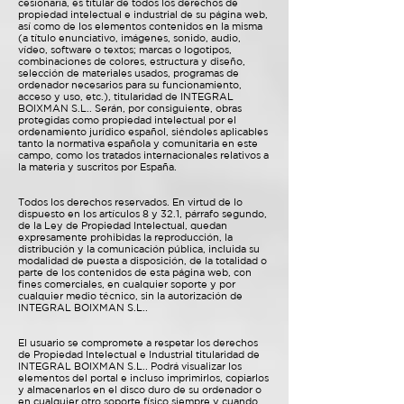
cesionaria, es titular de todos los derechos de
propiedad intelectual e industrial de su página web,
así como de los elementos contenidos en la misma
(a título enunciativo, imágenes, sonido, audio,
vídeo, software o textos; marcas o logotipos,
combinaciones de colores, estructura y diseño,
selección de materiales usados, programas de
ordenador necesarios para su funcionamiento,
acceso y uso, etc.), titularidad de INTEGRAL
BOIXMAN S.L.. Serán, por consiguiente, obras
protegidas como propiedad intelectual por el
ordenamiento jurídico español, siéndoles aplicables
tanto la normativa española y comunitaria en este
campo, como los tratados internacionales relativos a
la materia y suscritos por España.
Todos los derechos reservados. En virtud de lo
dispuesto en los artículos 8 y 32.1, párrafo segundo,
de la Ley de Propiedad Intelectual, quedan
expresamente prohibidas la reproducción, la
distribución y la comunicación pública, incluida su
modalidad de puesta a disposición, de la totalidad o
parte de los contenidos de esta página web, con
fines comerciales, en cualquier soporte y por
cualquier medio técnico, sin la autorización de
INTEGRAL BOIXMAN S.L..
El usuario se compromete a respetar los derechos
de Propiedad Intelectual e Industrial titularidad de
INTEGRAL BOIXMAN S.L.. Podrá visualizar los
elementos del portal e incluso imprimirlos, copiarlos
y almacenarlos en el disco duro de su ordenador o
en cualquier otro soporte físico siempre y cuando