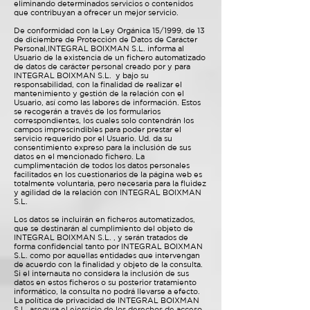
eliminando determinados servicios o contenidos
que contribuyan a ofrecer un mejor servicio.
De conformidad con la Ley Orgánica 15/1999, de 13
de diciembre de Protección de Datos de Carácter
Personal,INTEGRAL BOIXMAN S.L. informa al
Usuario de la existencia de un fichero automatizado
de datos de carácter personal creado por y para
INTEGRAL BOIXMAN S.L. y bajo su
responsabilidad, con la finalidad de realizar el
mantenimiento y gestión de la relación con el
Usuario, así como las labores de información. Estos
se recogerán a través de los formularios
correspondientes, los cuales solo contendrán los
campos imprescindibles para poder prestar el
servicio requerido por el Usuario. Ud. da su
consentimiento expreso para la inclusión de sus
datos en el mencionado fichero. La
cumplimentación de todos los datos personales
facilitados en los cuestionarios de la página web es
totalmente voluntaria, pero necesaria para la fluidez
y agilidad de la relación con INTEGRAL BOIXMAN
S.L.
Los datos se incluirán en ficheros automatizados,
que se destinarán al cumplimiento del objeto de
INTEGRAL BOIXMAN S.L. , y serán tratados de
forma confidencial tanto por INTEGRAL BOIXMAN
S.L. como por aquellas entidades que intervengan
de acuerdo con la finalidad y objeto de la consulta.
Si el internauta no considera la inclusión de sus
datos en estos ficheros o su posterior tratamiento
informático, la consulta no podrá llevarse a efecto.
La política de privacidad de INTEGRAL BOIXMAN
S.L. asegura el ejercicio de los derechos de acceso,