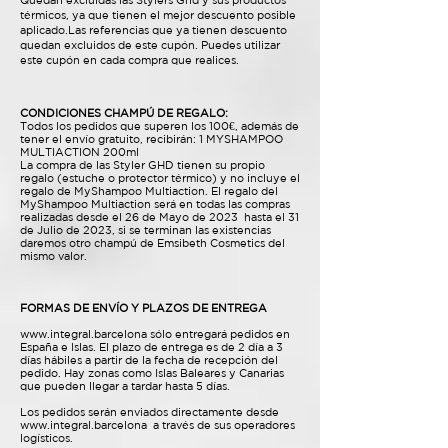
Quedan excluidas las Stylers Ghd y sus productos
térmicos, ya que tienen el mejor descuento posible
aplicado.Las referencias que ya tienen descuento
quedan excluidos de este cupón. Puedes utilizar
este cupón en cada compra que realices.
CONDICIONES CHAMPÚ DE REGALO:
Todos los pedidos que superen los 100€, además de
tener el envío gratuito, recibirán: 1 MYSHAMPOO
MULTIACTION 200ml
La compra de las Styler GHD tienen su propio
regalo (estuche o protector térmico) y no incluye el
regalo de MyShampoo Multiaction. El regalo del
MyShampoo Multiaction será en todas las compras
realizadas desde el 26 de Mayo de 2023 hasta el 31
de Julio de 2023, si se terminan las existencias
daremos otro champú de Emsibeth Cosmetics del
mismo valor.
FORMAS DE ENVÍO Y PLAZOS DE ENTREGA
www.integral.barcelona
sólo entregará pedidos en
España e Islas. El plazo de entrega es de 2 día a 3
días hábiles a partir de la fecha de recepción del
pedido. Hay zonas como Islas Baleares y Canarias
que pueden llegar a tardar hasta 5 días.
Los pedidos serán enviados directamente desde
www.integral.barcelona
a través de sus operadores
logísticos.