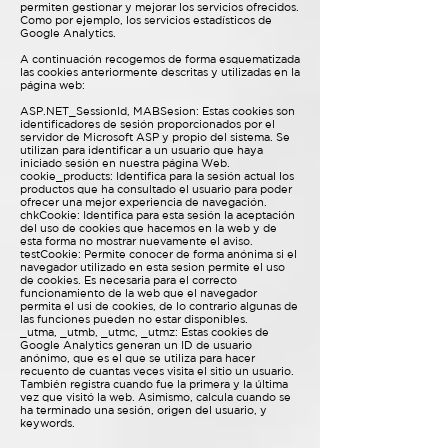
permiten gestionar y mejorar los servicios ofrecidos.
Como por ejemplo, los servicios estadísticos de
Google Analytics.
A continuación recogemos de forma esquematizada
las cookies anteriormente descritas y utilizadas en la
página web:
ASP.NET_SessionId, MABSesion: Estas cookies son
identificadores de sesión proporcionados por el
servidor de Microsoft ASP y propio del sistema. Se
utilizan para identificar a un usuario que haya
iniciado sesión en nuestra página Web.
cookie_products: Identifica para la sesión actual los
productos que ha consultado el usuario para poder
ofrecer una mejor experiencia de navegación.
chkCookie: Identifica para esta sesión la aceptación
del uso de cookies que hacemos en la web y de
esta forma no mostrar nuevamente el aviso.
testCookie: Permite conocer de forma anónima si el
navegador utilizado en esta sesion permite el uso
de cookies. Es necesaria para el correcto
funcionamiento de la web que el navegador
permita el usi de cookies, de lo contrario algunas de
las funciones pueden no estar disponibles.
_utma, _utmb, _utmc, _utmz: Estas cookies de
Google Analytics generan un ID de usuario
anónimo, que es el que se utiliza para hacer
recuento de cuantas veces visita el sitio un usuario.
También registra cuando fue la primera y la última
vez que visitó la web. Asimismo, calcula cuando se
ha terminado una sesión, origen del usuario, y
keywords.