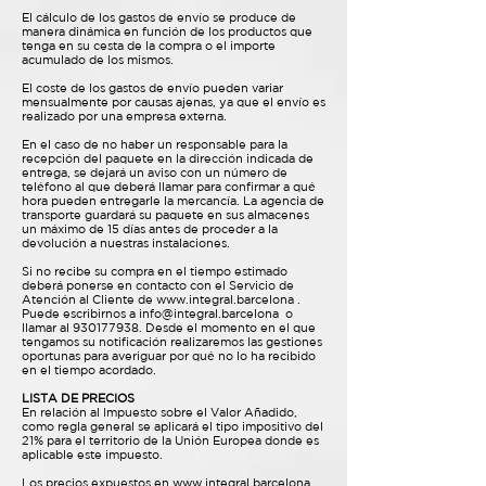
El cálculo de los gastos de envío se produce de
manera dinámica en función de los productos que
tenga en su cesta de la compra o el importe
acumulado de los mismos.
El coste de los gastos de envío pueden variar
mensualmente por causas ajenas, ya que el envío es
realizado por una empresa externa.
En el caso de no haber un responsable para la
recepción del paquete en la dirección indicada de
entrega, se dejará un aviso con un número de
teléfono al que deberá llamar para confirmar a qué
hora pueden entregarle la mercancía. La agencia de
transporte guardará su paquete en sus almacenes
un máximo de 15 días antes de proceder a la
devolución a nuestras instalaciones.
Si no recibe su compra en el tiempo estimado
deberá ponerse en contacto con el Servicio de
Atención al Cliente de
www.integral.barcelona
.
Puede escribirnos a
info@integral.barcelona
o
llamar al
930177938
. Desde el momento en el que
tengamos su notificación realizaremos las gestiones
oportunas para averiguar por qué no lo ha recibido
en el tiempo acordado.
LISTA DE PRECIOS
En relación al Impuesto sobre el Valor Añadido,
como regla general se aplicará el tipo impositivo del
21% para el territorio de la Unión Europea donde es
aplicable este impuesto.
Los precios expuestos en
www.integral.barcelona