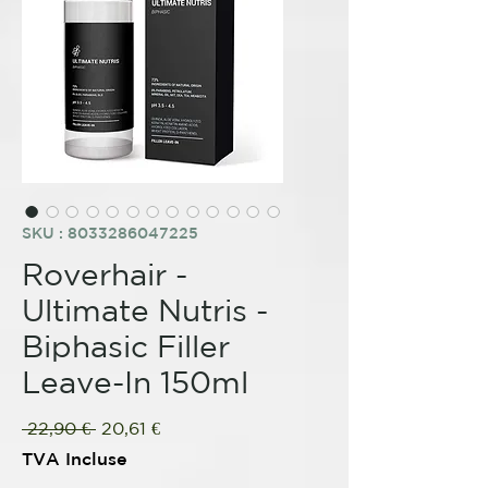
SKU : 8033286047225
Roverhair -
Ultimate Nutris -
Biphasic Filler
Leave-In 150ml
Prix
Prix
 22,90 € 
20,61 €
original
promotionnel
TVA Incluse