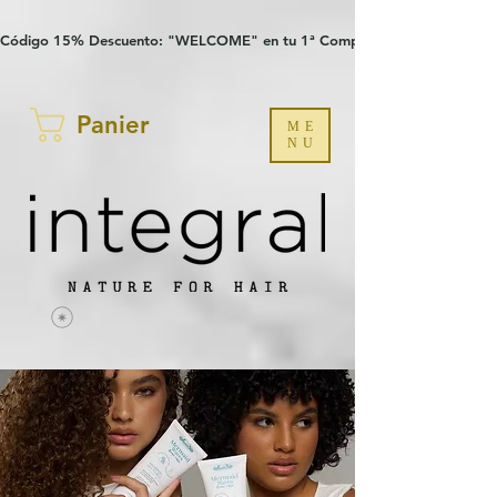
Verification: 97a30386b8a1fa77
G-YHZRM6P8WP
Código 15% Descuento: "WELCOME" en tu 1ª Compra
Panier
ME
NU