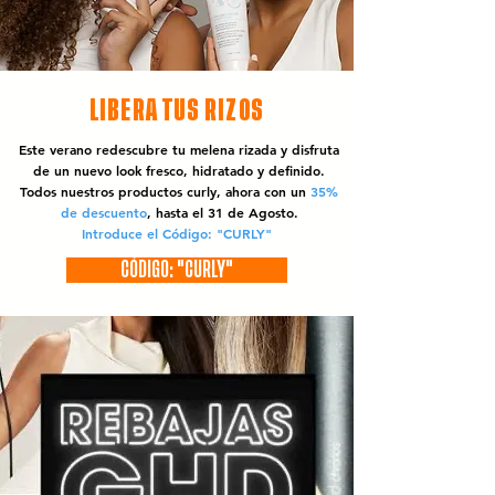
LIBERA TUS RIZOS
Este verano redescubre tu melena rizada y disfruta
de un nuevo look fresco, hidratado y definido.
Todos nuestros productos curly, ahora con un
35%
de descuento
, hasta el 31 de Agosto.
Introduce el Código: "CURLY"
CÓDIGO: "CURLY"