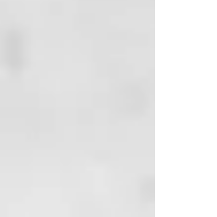
Sorbate, Sodium Benzoate,
dos Elixires (Restoration Elixir y
Sodium Cocoyl Glutamate,
Softness Elixir) se combinan para
Sodium Glutamate, Benzyl
crear un tratamiento específico
Salicylate, Citronellol, Coumarin,
para restaurar la fuerza y el vigor
Hexyl Cinnamal, Limonene,
del cabello dañado y
Linalool
sobretratado.
El conjunto de ingredientes
seleccionados da vida a un
tratamiento exclusivo para dar
fuerza y vigor a los cabellos
dañados e hipertratados.
¿Por qué elegirla?
Personalizable y modulable
Inmediata y eficaz
Reconstruye y nutre en
profundidad
Deja los cabellos suaves y
sedosos
Alisa y reestructura la fibra
capilar