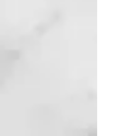
Previene las puntas abiertas
Tecnología de formulación
Para tratar eficazmente el cabello
dañado se deben realizar 3
acciones muy importantes: La
RECONSTRUCCIÓN tiene lugar
gracias al complejo proteico. La
REPARACIÓN se obtiene a través
del complejo compuesto de
Quinoa, la HIDRATACIÓN y la
NUTRICIÓN gracias al complejo
hidratante y nutritivo.
PETA APPROVED
74% - 91 %INGREDIENTS OF
NATURAL ORIGIN
0% SILICONS, PARABENS
SLES/SLS FREE