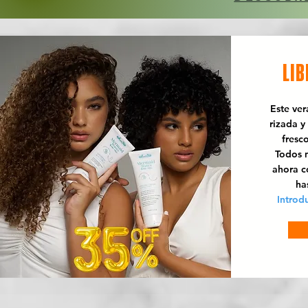
LIB
Este ve
rizada y
fresc
Todos n
ahora 
ha
Introd