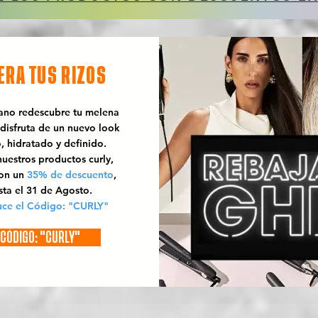
ERA TUS RIZOS
rano redescubre tu melena
 disfruta de un nuevo look
o, hidratado y definido.
uestros productos curly,
con un
35% de descuento
,
sta el 31 de Agosto.
uce el Código: "CURLY"
CÓDIGO: "CURLY"