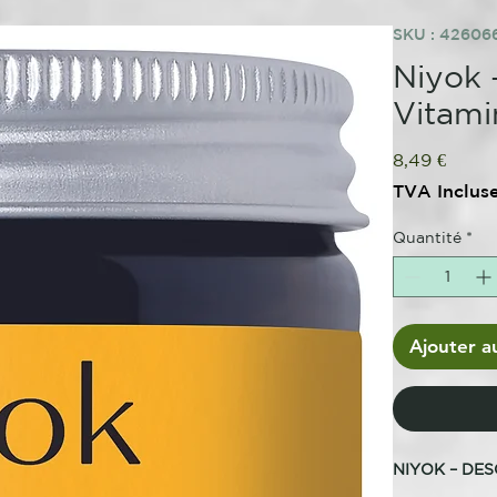
SKU : 42606
Niyok 
Vitam
Prix
8,49 €
TVA Inclus
Quantité
*
Ajouter a
NIYOK – DE