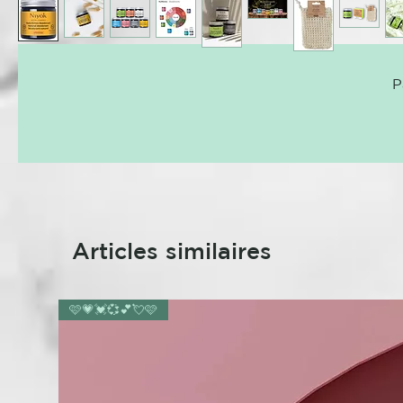
P
Articles similaires
🩷💗💓💞💕💘🩷