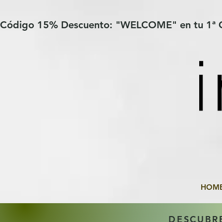
Verification: 97a30386b8a1fa77
G-YHZRM6P8WP
Código 15% Descuento: "WELCOME" en tu 1ª
HOM
DESCUBR