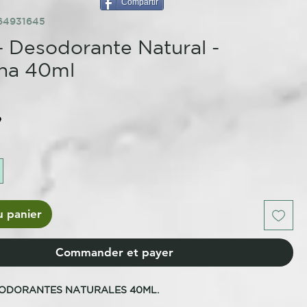
Compartir
64931645
- Desodorante Natural -
ina 40ml
e
u panier
Commander et payer
SODORANTES NATURALES 40ML.