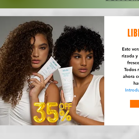
LIB
Este ve
rizada y
fresc
Todos n
ahora 
ha
Introd