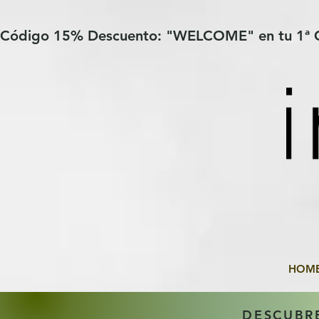
Verification: 97a30386b8a1fa77
G-YHZRM6P8WP
Código 15% Descuento: "WELCOME" en tu 1ª
HOM
DESCUBR