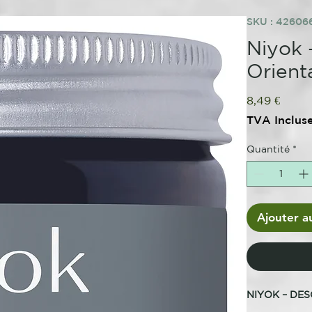
SKU : 4260
Niyok 
Orien
Prix
8,49 €
TVA Inclus
Quantité
*
Ajouter a
NIYOK – DE