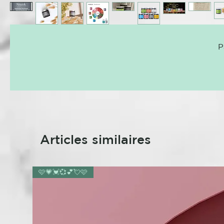
P
Articles similaires
🩷💗💓💞💕💘🩷