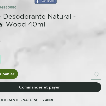
Compartir
664930686
- Desodorante Natural -
tal Wood 40ml
e
u panier
Commander et payer
SODORANTES NATURALES 40ML.