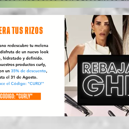
ERA TUS RIZOS
rano redescubre tu melena
 disfruta de un nuevo look
o, hidratado y definido.
uestros productos curly,
con un
35% de descuento
,
sta el 31 de Agosto.
uce el Código: "CURLY"
CÓDIGO: "CURLY"