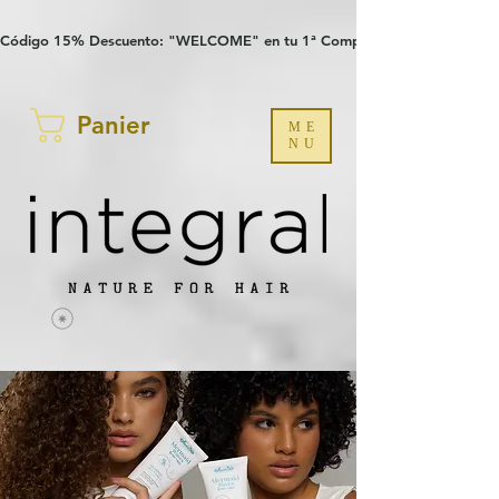
Verification: 97a30386b8a1fa77
G-YHZRM6P8WP
Código 15% Descuento: "WELCOME" en tu 1ª Compra
Panier
ME
NU