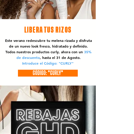
LIBERA TUS RIZOS
Este verano redescubre tu melena rizada y disfruta
de un nuevo look fresco, hidratado y definido.
Todos nuestros productos curly, ahora con un
35%
de descuento
, hasta el 31 de Agosto.
Introduce el Código: "CURLY"
CÓDIGO: "CURLY"