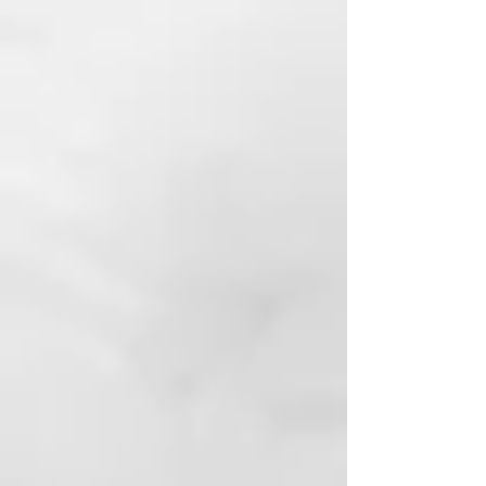
MATERIALES
Acero C45 reciclado de alta
calidad (
sin níquel
).