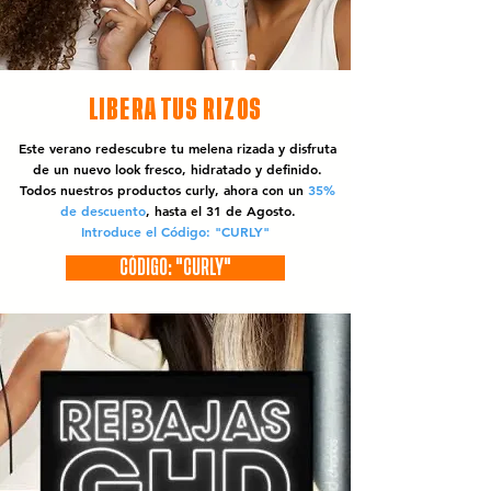
LIBERA TUS RIZOS
Este verano redescubre tu melena rizada y disfruta
de un nuevo look fresco, hidratado y definido.
Todos nuestros productos curly, ahora con un
35%
de descuento
, hasta el 31 de Agosto.
Introduce el Código: "CURLY"
CÓDIGO: "CURLY"