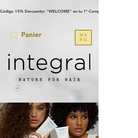
Verification: 97a30386b8a1fa77
G-YHZRM6P8WP
Código 15% Descuento: "WELCOME" en tu 1ª Compra
Panier
ME
NU