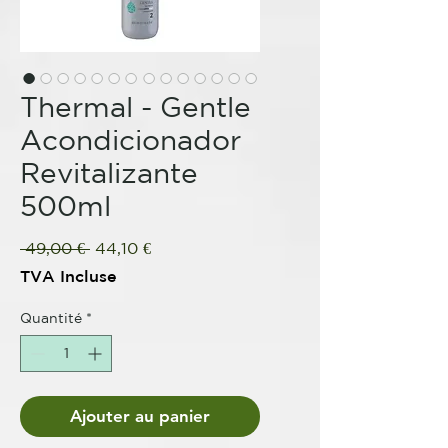
Thermal - Gentle
Acondicionador
Revitalizante
500ml
Prix
Prix
 49,00 € 
44,10 €
original
promotionnel
TVA Incluse
Quantité
*
Ajouter au panier