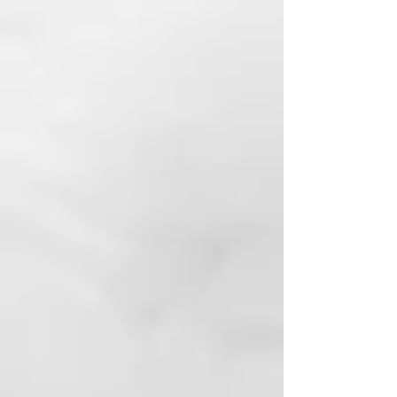
relacionada con trastornos de
la circulación sanguínea, del
sistema nervioso autónomo
(estrés emocional,
ansiedad), problemas hepáticos,
de circulación
linfática, hormonales y
relacionados con el
hipotiroidismo o la menopausia.
SUSTANCIAS
FUNCIONALES: agua termal,
extracto glicólico de limón,
hidrolato de Matricaria recutita,
hidrolato de Mentha piperita,
ácido
láctico, Cetraria islandica,
mantequilla de karité, Buddleja
officinalis, Biosaccharide Gum.
MODALIDAD DE
APLICACIÓN: aplíquelo sobre el