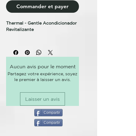
Commander et payer
Thermal - Gentle Acondicionador
Revitalizante
TRATAMIENTO TERMAL
REVITALIZANTE DEDICADO A
LAS CABELLERAS DE LOS
SUJETOS CON HIPERHIDROSIS.
Aucun avis pour le moment
Partagez votre expérience, soyez
ANOMALÍA: la sudoración
le premier à laisser un avis.
excesiva elimina una notable
cantidad de agua y de sales
minerales, el efecto predominante
Laisser un avis
sobre el cabello será desequedad
extrema, debido a la
deshidratación.
Compartir
Compartir
CAUSAS: regulación alterada de
la transpiración cutánea