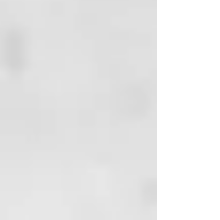
cabello mojado y secado
adecuadamente con una toalla,
masajee delicadamente y deje
actuardurante 5 minutos.
FRECUENCIA DE USO: para uso
frecuente.
BENEFICIOS: el agua de
manzanilla alivia la inflamación y
el agua de menta da una
agradable sensación de frescura.
El liquen de Islandia disminuye la
carga microbiana, mientras que la
mantequilla de karité (rica de
ácidos grasos poliinsaturados,
vitamina A y vitamina E) devuelve
nutrición y elasticidad a la melena.
Previene los daños de radicales
libres y de sustancias
contaminantes ambientales.