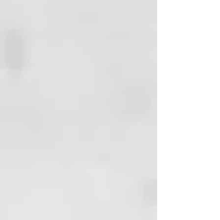
láctico, Buddleja officinalis,
Biosaccharide Gum.
MODALIDAD DE
APLICACIÓN: aplíquelo sobre el
cabello mojado y secado
adecuadamente con una toalla,
masajee delicadamente y deje
actuardurante 5 minutos.
FRECUENCIA DE USO: para uso
frecuente.
BENEFICIOS: gracias a la
presencia del extracto de las
semillas de Moringa oleifera,
confiere al cabello la nutrición
necesaria con su elevado
contenido de ácidos grasos
poliinsaturados y vitaminas A, C y
E. Estas funcionan como