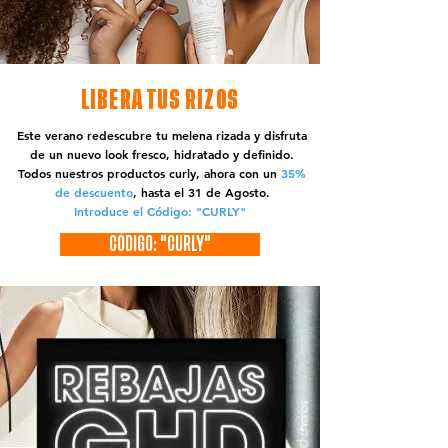
LIBERA TUS RIZOS
Este verano redescubre tu melena rizada y disfruta
de un nuevo look fresco, hidratado y definido.
Todos nuestros productos curly, ahora con un
35%
de descuento
, hasta el 31 de Agosto.
Introduce el Código: "CURLY"
CÓDIGO: "CURLY"