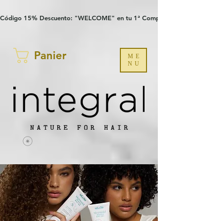
Verification: 97a30386b8a1fa77
G-YHZRM6P8WP
Código 15% Descuento: "WELCOME" en tu 1ª Compra
Panier
ME
NU