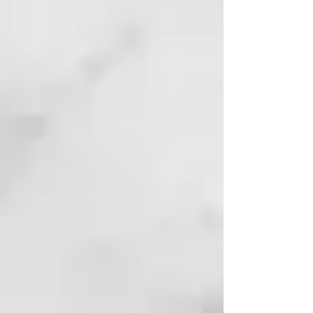
antioxidantes contra las
sustancias contaminantes y los
rayos UV, que pueden acelerar las
reacciones inflamatorias sobre el
cuero cabelludo contaminado.
USO: Aplicar sobre el cabello
húmedo y dejar que el producto
actúe unos minutos. Aclarar a
fondo.
FÓRMULA PROFESIONAL
Ideal para personas que se les
ensucia mucho el cabello por
agentes externos (polución de la
calle, vapores grasos de cocina o
polvo en general). Ideal para todo
tipo de cabellos pero sobretodo
para cabellos finos y con poco
volúmen. Hidrata, protege sin