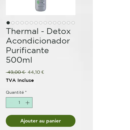
Thermal - Detox
Acondicionador
Purificante
500ml
Prix
Prix
 49,00 € 
44,10 €
original
promotionnel
TVA Incluse
Quantité
*
Ajouter au panier