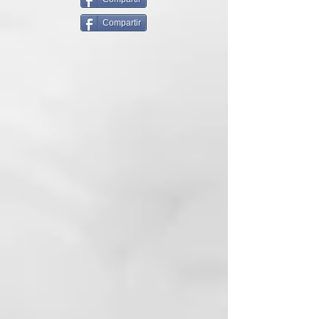
ANOMALÍA: tallos afinados y
PROPYLENE GLYCOL
frágiles, con pérdida de
Compartir
ETHYLHEXYLGLYCERIN
elasticidad y de brillo.
HEXYL CINNAMAL
LINALOOL
CAUSAS: los contaminantes
PROPANEDIOL
atmosféricos y ambientales, al ser
ALPHA-ISOMETHYL IONONE
lipofílicos, penetran fácilmente en
GERANIOL
la cutícula y destruyen los lípidos
BUDDLEJA OFFICINALIS
de protección que componen la
FLOWER EXTRACT
queratina. Una vez que se
BIOSACCHARIDE GUM-4
destruye esta protección
GLYCERIN
impermeabilizante (ácido 18 MEA),
GUAR
el cabello está mucho
HYDROXYPROPYLTRIMONIUM
más expuesto a la fragilidad,
CHLORIDE MORINGA
porque se elimina su protección y
PTERYGOSPERMA SEED
se permite la entrada de todos los
EXTRACT
agentes químicos y físicos
dañinos.
SUSTANCIAS
FUNCIONALES: agua
termal, Moringa oleifera, ácido