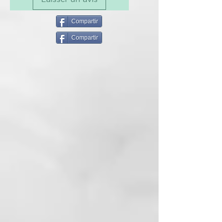
deteriorados. Aporta hidratación
y nutrición, mejorando
peinabilidad, brillo y suavidad.
Compartir
Fórmula profesional.
Compartir
CÓMO USARLO
aplicar sobre el pelo húmedo y
dejar que el producto actúe unos
minutos. Aclarar a fondo.
Advertencias: evitar el contacto
con los ojos.
¿Sabías que los cabellos pueden
sufrir el estrés? ¿Sabes cuál es su
principal causa de estrés?
No solo la mente y el cuerpo,
también los cabellos pueden sufrir
el estrés y
en consecuencia estropearse por
diversas razones. El enemigo
número uno
es el estrés oxidativo, al que se