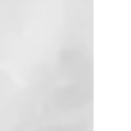
primera lÍnea que integra la
eficacia del Agua y de la arcilla
termal al cuidado profesional del
cabello. Conjuga la sabidurÍa del
Agua de las antiguas Termas de
Juno, cuyas propiedades se
conocen desde los tiempos de los
Romanos, con la ciencia moderna
de las fórmulas sin SLES ni
parabenos. Thermal está
enriquecida aún más con dos
principios activos: el escudo
anticontaminación y el extracto
fotoprotector que protegen el
cuero cabelludo y el cabello
contra la contaminación
atmosférica y los efectos dañinos
de la luz azul.
EL AGUA TERMAL CERTIFICADA
DE THERMAL