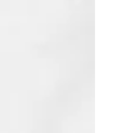
FUNCIONALES: Agua termal,
extracto de té verde, sinergia de
vitaminas: E, F, PP, pantenol,
Polyquaternium 7,
Buddlejaofficinalis, Biosaccharide
Gum.
MODALIDAD DE APLICACIÓN:
• Agite vigorosamente el
producto antes del uso, para
disolver nuevamente todos los
principios activos y los
oligoelementos termales.
• Aplique en el cuero cabelludo y
en el cabello previamente
humedecido una cantidad igual a
10/15 ml.
• Enjuague abundantemente con
agua tibia.
• Aplíquelo nuevamente si es
necesario: