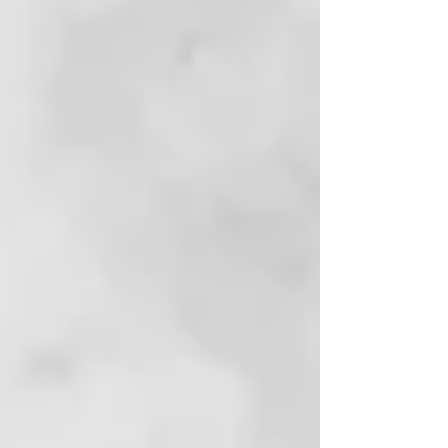
El Agua Termal con la fórmula
Thermal está certificada por el
Ministerio de Salud. Transforma el
servicio en el salуn en una
ceremonia con la cual purificarse
de estrés, impurezas,
pensamientos negativos y
recargarse de energía vital.
NUESTRO COMPROMISO
ECOSOSTENIBLE
El material de los frascos de
Thermal es GREEN BIO-BASED
PE, un material que se fabrica con
caсa de azúcar y contribuye a
reducir la cantidad de CO2 en la
atmósfera. Porque amamos este
planeta y queremos cuidarlo.
INCI:
AQUA (WATER)