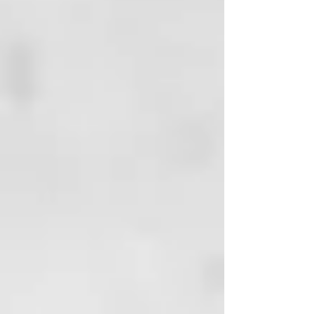
suman los rayos UVA/UVB, la
contaminación medioambiental,
las excesivas exposiciones al cloro
y al salitre, el marcado fuerte, los
secados demasiado calientes y
demasiado frecuentes a la fuente
de calor.
Los cabellos deteriorados se
quedan secos, mates, difíciles de
peinar
y su marcado dura poco, tienden a
encanecerse antes de tiempo y en
algunos casos a debilitarse
mucho, llegando incluso a su
caída precoz.
Por ello es necesario tomar
medidas y utilizar productos
ricos que devuelvan
a los cabellos su belleza; es el
caso
de la Mascarilla Regeneradora de