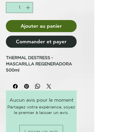
Ajouter au panier
Commander et payer
THERMAL DESTRESS
-
MASCARILLA REGENERADORA
500ml
PARA RECUPERAR EL CABELLO
ESTRESADO, SECO Y
QUEBRADILLO
Aucun avis pour le moment
Tratamiento termal específico
Partagez votre expérience, soyez
para regenerar la fibra capilar. Es
le premier à laisser un avis.
un acondicionador intensivo
antisequedad para cabellos
especialmente secos y
Laisser un avis