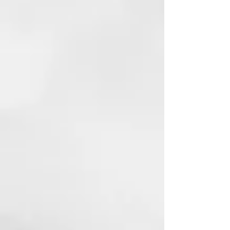
SODIUM BENZOATE
ETHOXYDIGLYCOL
PEG-40 CASTOR OIL
PROPANEDIOL
NIACINAMIDE
PANTHENOL
TOCOPHERYL ACETATE
BUDDLEJA OFFICINALIS
FLOWER EXTRACT
CAMELLIA SINENSIS LEAF
EXTRACT
LINOLENIC ACID
ARACHIDONIC ACID
LINOLEIC ACID
BIOSACCHARIDE GUM-4
POTASSIUM SORBATE