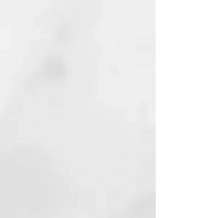
INDICACIONES ESPECÍFICAS:
• Puede utilizarse todos los días.
• Ideal también para el hombre, en
combinación
con el producto balanceador de
pH.
BENEFICIOS: favorece la
microcirculación y la oxigenación
del cuero cabelludo.
Limpia delicadamente y respeta el
equilibrio lipídico de la piel.
Deja el cabello suave y previene
los daños físicos derivados de los
radicales libres y de sustancias
contaminantes ambientales.
THERMAL, EL PIONERO DEL
CUIDADO TERMAL PARA EL
CABELLO
Thermal nace en 2003 y es la