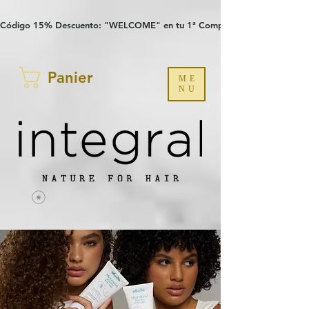
Verification: 97a30386b8a1fa77
G-YHZRM6P8WP
Código 15% Descuento: "WELCOME" en tu 1ª Compra
Panier
ME
NU