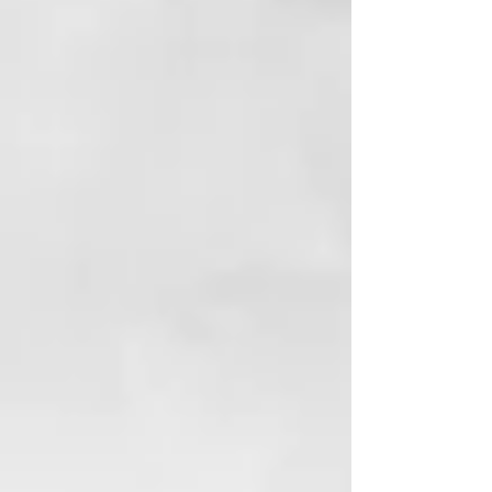
COCAMIDOPROPYL
HYDROXYSULTAINE
DISODIUM LAURETH
SULFOSUCCINATE
SODIUM LAUROYL
SARCOSINATE
GLYCERIN
SODIUM COCOAMPHOACETATE
COCAMIDOPROPYL BETAINE
POLYSORBATE 20
PHENOXYETHANOL
PARFUM (FRAGRANCE)
LAURETH-2
PEG/PPG-120/10
TRIMETHYLOLPROPANE
TRIOLEATE GLYCERYL LAURATE
COCO-GLUCOSIDE
GLYCERYL OLEATE
LACTIC ACID
POLYQUATERNIUM-7
ETHYLHEXYLGLYCERIN
CITRIC ACID