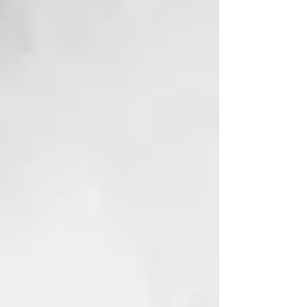
cabelludo, picazón, piel sensible y
tensa, cabello
frágil, consecuencias de una piel
disfuncional.
CAUSAS: mediante el uso de
productos agresivos para la
limpieza, el pH y el manto
hidrolipídico se alteran. Todo esto
puede conducir a tener el cabello
mayormente grasoso, a causa de
las glándulas sebáceas que, al
trabajar demasiado, producen una
secreción sebácea excesiva, o que
hacen que el cuero cabelludo se
seque demasiado y se descame.
Todo esto conduce a un
crecimiento alterado con relativo
adelgazamiento del cabello.
SUSTANCIAS