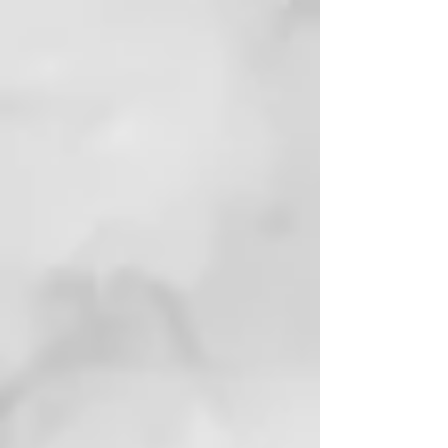
película protectora de acción
hidratante y reestructurante.
EXTRACTO
FOTOPROTECTOR:
agente
fotoprotector. Desarrolla una
acción antioxidante, captura e
inhibe los radicales libres,
estimula los
sistemas destoxicantes, protege
de la inflamación y previene el
fotoenvejecimiento.
EXTRACTO DE TÉ
VERDE:
antioxidante, emoliente y
protector.
SINERGIA DE VITAMINAS (E-F-
PP-B5):
mejora la salud y la
belleza de los
cabellos.
PROTEÍNAS DEL TRIGO
HIDROLIZADAS:
dan
consistencia, refuerzan y nutren.
ANOMALÍA: inflamación del cuero