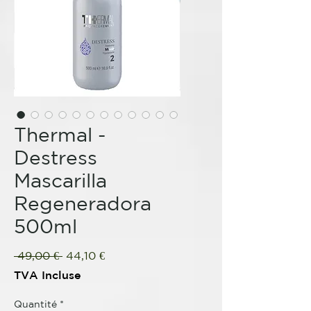
Thermal -
Destress
Mascarilla
Regeneradora
500ml
Prix
Prix
 49,00 € 
44,10 €
original
promotionnel
TVA Incluse
Quantité
*