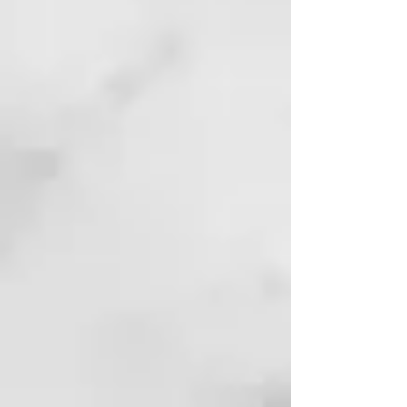
Thermal, un acondicionador
intensivo antisequedad específico
para cabellosespecialmente secos,
fuertemente deteriorados y
estropeados.
+ nutrición
+ elasticidad
+ peinabilidad
+ luminosidad
+ suavidad
+ mantenimiento del marcado.
El carácter único de la Mascarilla
se debe a:
AGUA TERMAL BIOACTIVA:
los
oligoelementos que contiene
ejercen una acción
reestructurante y remineralizante.
ESCUDO
ANTICONTAMINACIÓN:
escudo
anticontaminación que forma una