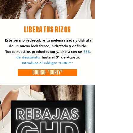
LIBERA TUS RIZOS
Este verano redescubre tu melena rizada y disfruta
de un nuevo look fresco, hidratado y definido.
Todos nuestros productos curly, ahora con un
35%
de descuento
, hasta el 31 de Agosto.
Introduce el Código: "CURLY"
CÓDIGO: "CURLY"