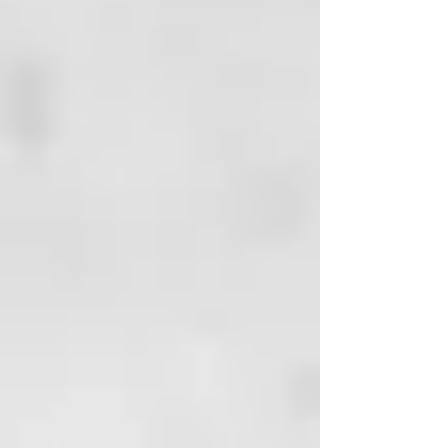
innovador sistema acústico
reduce los niveles de sonido** en
el modo de secado para una
experiencia de peinado mucho
más placentera. ¡La plancha de
pelo de aire caliente 2 en 1 ghd
duet te va a sorprender!
Modo Shine Shot™ para pulir en
cabello seco
Consigue un cabello
extremadamente liso, pulido y
brillante con una suavidad sin
precedentes que dure hasta 48
horas**. Con el exclusivo modo
Shine Shot™ podrás pulir el
cabello una vez esté seco ya que
la herramienta se transforma en
una plancha de pelo de última
tecnología que trabaja a la
temperatura óptima de peinado
de 185°C, esta vez sin aire,