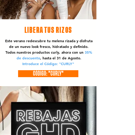
LIBERA TUS RIZOS
Este verano redescubre tu melena rizada y disfruta
de un nuevo look fresco, hidratado y definido.
Todos nuestros productos curly, ahora con un
35%
de descuento
, hasta el 31 de Agosto.
Introduce el Código: "CURLY"
CÓDIGO: "CURLY"