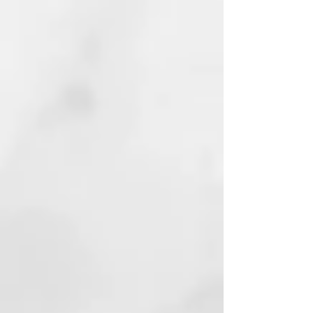
temperatura óptima para el
peinado, acabadas con una capa
ultra brillante para garantizar un
deslizamiento extra suave**.
Modo Shine Shot™
El exclusivo modo Shine Shot™
transforma duet style en una
plancha de pelo ghd de última
tecnología y trabaja a la
temperatura óptima de 185°C, esta
vez sin aire, para usar solo en
cabello seco.
Peinado eco-friendly
La aerodinámica ecológica única
de ghd duet style ofrece un
rendimiento ultra potente pero
muy eficiente, minimizando el
desperdicio de energía y
consiguiendo hasta un 45%