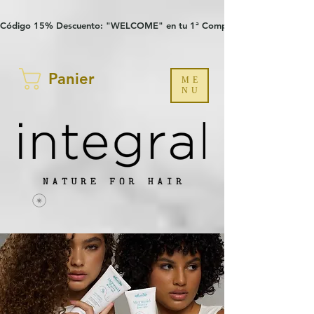
Verification: 97a30386b8a1fa77
G-YHZRM6P8WP
Código 15% Descuento: "WELCOME" en tu 1ª Compra
Panier
ME
NU