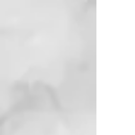
otra herramienta para el pelo que
seca y plancha el cabello a la vez.
Descubre resultados
transformadores que te dejarán
boquiabierta con la nueva ghd
duet, la plancha de pelo con
secador 2 en 1, que seca y alisa el
pelo, pasando de mojado a
peinado sin daño*.
* Sin daño tras 100 ciclos de 4
pasadas en función secado vs.
cabello secado al natural
** Test a 142 consumidoras, junio
2021
CARACTERÍSTICAS:
DE MOJADO A PEINADO SIN
DAÑO*