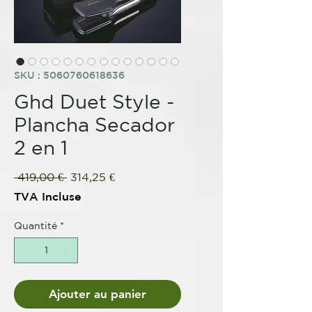
SKU : 5060760618636
Ghd Duet Style -
Plancha Secador
2 en 1
Prix
Prix
 419,00 € 
314,25 €
original
promotionnel
TVA Incluse
Quantité
*
Ajouter au panier