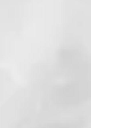
menos de consumo†.
Nivel de ruido bajo
Su avanzado sistema acústico
garantiza un nivel de ruido muy
reducido para una experiencia de
peinado mucho más tranquila.
Protector de placas resistente al
calor
Perfecto para proteger y llevar tu
styler ghd contigo donde quiera
que vayas incluso inmediatamente
después de su uso.
***vs. cabello moreno secado al
natural, dependiendo del uso del
consumidor
† Testado en modo de secado vs al
secador de pelo ghd con cepillo,
dependiendo del uso del
consumidor