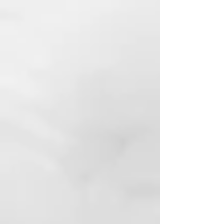
Revolucionaria tecnología Air-
Fusion™
La innovadora tecnología Air-
fusion™ canaliza un flujo de aire
ultra concentrado a través de una
cámara de secado hecha a medida
que trabaja en combinación con
cuatro placas de peinado
inteligentes a baja temperatura
para secar y alisar el cabello de la
forma más eficiente. Sus sensores
infinitos predicen las necesidades
de tu cabello para mantener una
temperatura de peinado baja y
óptima para el peinado desde la
raíz hasta las puntas, logrando así
el máximo rendimiento y
respetando la hidratación natural
de tu cabello*** sin daños*, sin
resecar, ni quemar. Además, su