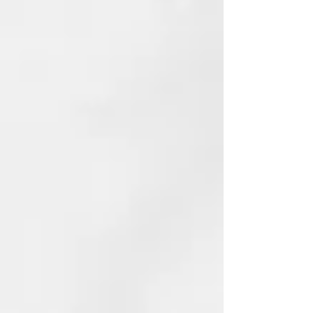
Filtro de aire único
Su diseño de filtro de aire
personalizado permite que el flujo
de aire entre en la styler para
garantizar un rendimiento mucho
más potente.
Rejillas anguladas para el secado
de raíces
Rejillas anguladas especialmente
diseñadas para dirigir el flujo de
aire concentrado desde dentro de
la cámara hacia el exterior para
secar la raíz.
Placas inteligentes
Cuatro placas flotantes avanzadas
con sensores infinitos que
predicen las necesidades del
cabello para mantener una baja