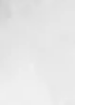
Seca y peina con una sola
herramienta para obtener
resultados sin precedentes sin
comprometer la salud de tu
cabello.
TECNOLOGIA AIR-FUSION™
La aerodinámica interna de última
generación se combina con placas
inteligentes a baja temperatura en
una cámara única para secar y
peinar el cabello al mismo tiempo
de manera eficiente.
Revolucionaria cámara de secado
con aire
Una rejilla de aire diseñada por
expertos funciona en sinergia con
las placas inteligentes a baja
temperatura para brindar un flujo
de aire ultra concentrado y una
temperatura uniforme.