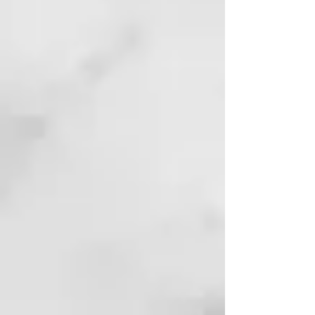
brindando resultados
instantáneos sin
encrespamiento** con 2 veces
más brillo y 3,5 veces mayor
alineación del cabello***. La
aerodinámica ecológica única de
ghd duet style ofrece un
rendimiento ultra potente pero
muy eficiente, minimizando el
desperdicio de energía y
consiguiendo hasta un 45%
menos de consumo†.
¿Viajas mucho y no puedes llevar
contigo tu plancha de pelo y
secador porque ocupa
demasiado?
ghd duet style 2 en 1 es perfecta
para cualquier tipo de viaje,
puesto que su tamaño es mucho
más compacto que el de cualquier