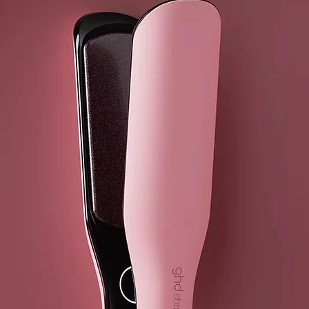
Garantiza una
control máxim
Protector de 
Perfecto para
vayas inclus
Voltaje unive
Para garantiz
cualquier paí
Modo de sus
La herramient
Cable girator
Incorpora un 
peinado. Enc
Ghd Platinum 