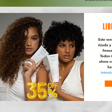
LIB
Este ve
rizada y
fresc
Todos n
ahora 
ha
Introd