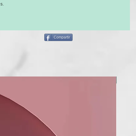
 pelo profesional ghd platinum+ negra tiene voltaje universal
s.
drás llevarla a cualquier parte del mundo, y modo de
utomático para apagarla tras 30 minutos en desuso.
otura y hasta 2 veces la pérdida de color en comparación con
elo que trabajan a 230ºC.
Compartir
ación con un cabello secado de manera natural.
redictiva Ultra-zone™
novación en planchas de pelo que proporciona una
homogénea y constante a lo largo de ambas placas,
resultados brillantes y espectaculares en una sola pasada.
NUEVO
óptima de 185ºC
ras por encima de 185ºC el cabello sufre daños, y por
einado no se moldea correctamente. Esta herramienta debe
o seco.
tes y pulidas con precisión
o ultra brillante para un deslizamiento sin esfuerzo ni
rillo único.
o patentado