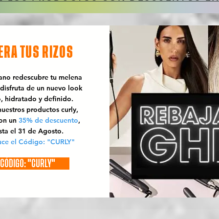
ERA TUS RIZOS
rano redescubre tu melena
 disfruta de un nuevo look
o, hidratado y definido.
uestros productos curly,
con un
35% de descuento
,
sta el 31 de Agosto.
uce el Código: "CURLY"
CÓDIGO: "CURLY"