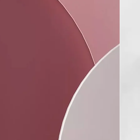
 alineación perfecta de las placas de la plancha para un
o en la creación de cualquier look.
placas resistente al calor
 proteger y llevar tu styler ghd contigo donde quiera que
o inmediatamente después de su uso.
rsal
ar un rendimiento perfecto de la plancha de pelo en
s del mundo.
pensión automático
a se apaga tras 30 minutos de inactividad.
io de 2,7 metros
cable giratorio de longitud profesional para facilitar el
hufe europeo.
+Plus - Placha Styler Inteligente Negra