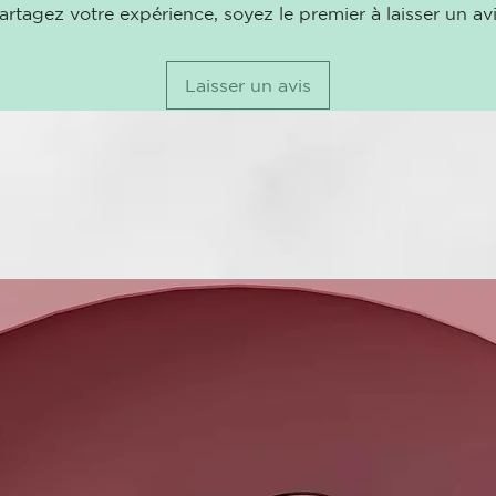
La plancha de
artagez votre expérience, soyez le premier à laisser un avi
por lo que po
suspensión a
Laisser un avis
* Reduce la r
planchas de p
** En compar
Tecnología p
La última in
temperatura 
garantizando 
Temperatura 
Con temperatu
debajo, el p
usarse en pel
Placas flotan
Con un acabad
tirones y un b
Eje de diseñ