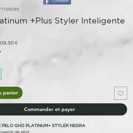
Compartir
77128265
atinum +Plus Styler Inteligente
ix
Prix
09,30 €
iginal
promotionnel
e
u panier
Commander et payer
 PELO GHD PLATINUM+ STYLER NEGRA
eligente de ghd