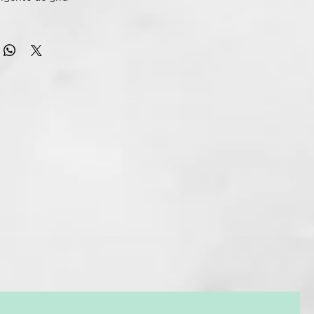
 platinum+,
la plancha de pelo inteligente de ghd que
innovadora tecnología predictiva Ultra-zone™. Esta plancha
redice y se adapta a las necesidades de tu cabello para una
e peinado personalizada.
redictiva Ultra-zone™
revolucionaria tecnología predictiva Ultra-zone™, la styler ghd
onoce el tamaño de la sección de cabello y adapta su
a garantizar una temperatura homogénea y óptima de
5ºC a lo largo de las dos placas. Así ayuda a lograr un cabello
erte*, un 75% más de brillo** y el doble de protección del
infinitos para una experiencia de peinado personalizada
 sensores infinitos, uno por placa, que monitorizan 250
undo la temperatura de la superficie para adaptarla según el
lo, la velocidad de peinado y el tamaño de la sección para
dos 100% adaptados a ti. Cuenta con un eje de diseño
 garantiza una alineación perfecta de placas para darte un
 durante el peinado y asegurarte un deslizamiento perfecto.