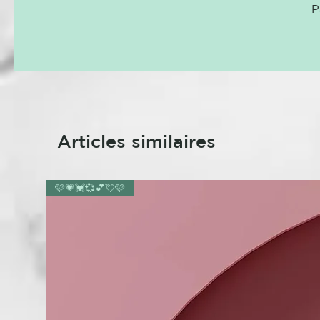
P
Articles similaires
🩷💗💓💞💕💘🩷