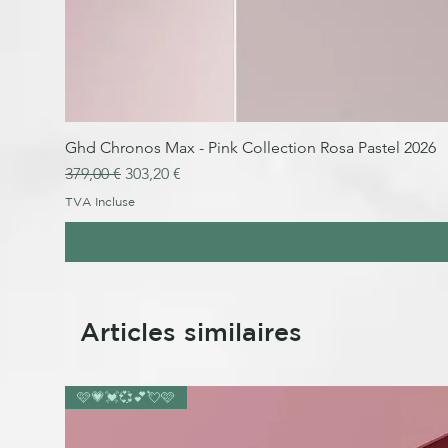
Ghd Chronos Max - Pink Collection Rosa Pastel 2026
Prix original
Prix promotionnel
379,00 €
303,20 €
TVA Incluse
Articles similaires
🩷💗💓💞💕💘🩷