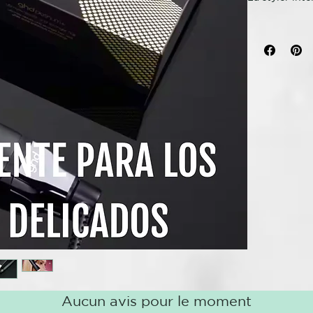
Descubre ghd
incorpora la 
profesional p
experiencia d
Tecnología p
Gracias a la 
platinum+ rec
potencia par
peinado de 18
un 70% más fu
color.
Dos sensores 
Incorpora dos
veces por seg
grosor del pe
darte resulta
patentado que
Aucun avis pour le moment
mayor control