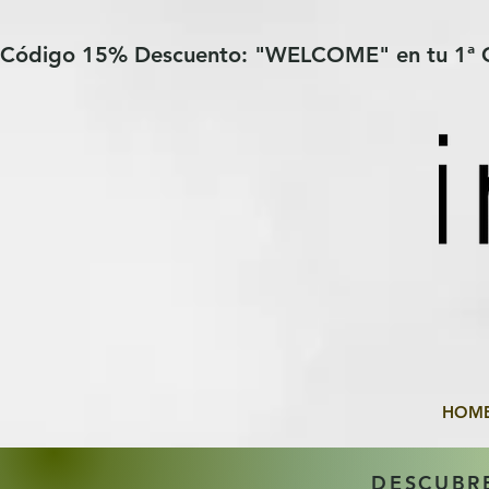
Verification: 97a30386b8a1fa77
G-YHZRM6P8WP
Código 15% Descuento: "WELCOME" en tu 1ª
HOM
DESCUBR