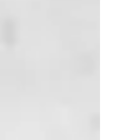
BETULA ALBA LEAF EXTRACT,
CAPSICUM ANNUUM
EXTRACT (CAPSICUM ANNUUM
FRUIT EXTRACT),
GINKGO BILOBA LEAF EXTRACT,
CITRIC ACID,
DISODIUM
COCOAMPHODIACETATE,
DISODIUM
EDTA, DISODIUM LAURETH
SULFOSUCCINATE,
DMDM HYDANTOIN,
HYDROLYZED YEAST,
IMIDAZOLIDINYL UREA,
LAURETH-3, MENTHOL,
MENTHYL LACTATE,
NIACINAMIDE, PANTHENOL,
PARFUM (FRAGRANCE), PEG-200
HYDROGENATED
GLYCERYL PALMATE, PEG-40
HYDROGENATED