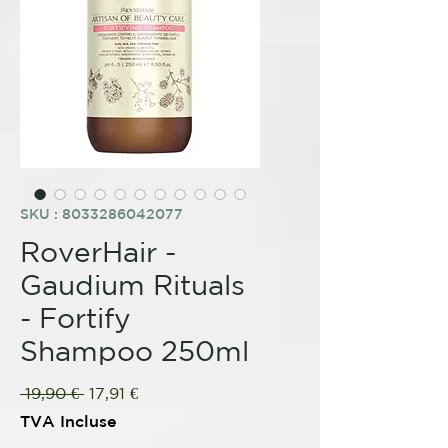
SKU : 8033286042077
RoverHair -
Gaudium Rituals
- Fortify
Shampoo 250ml
Prix
Prix
 19,90 € 
17,91 €
original
promotionnel
TVA Incluse