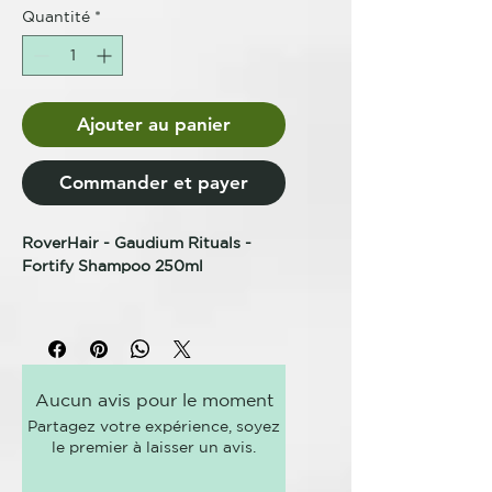
Quantité
*
Ajouter au panier
Commander et payer
RoverHair - Gaudium Rituals -
Fortify Shampoo 250ml
CHAMPÚ FORTIFICANTE -
CHAMPÚ ANTICAÍDA -
TRATAMIENTO TRICOLOGICO
Limpia, purifica y fortalece la piel
Aucun avis pour le moment
dejando una agradable sensación
Partagez votre expérience, soyez
de frescor.
le premier à laisser un avis.
vitamina e