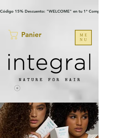
Verification: 97a30386b8a1fa77
G-YHZRM6P8WP
Código 15% Descuento: "WELCOME" en tu 1ª Compra
Panier
ME
NU