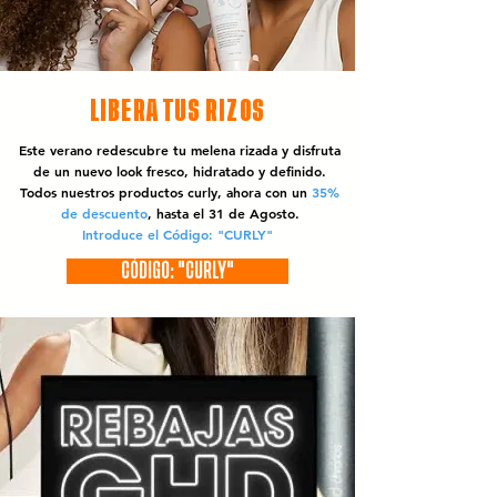
LIBERA TUS RIZOS
Este verano redescubre tu melena rizada y disfruta
de un nuevo look fresco, hidratado y definido.
Todos nuestros productos curly, ahora con un
35%
de descuento
, hasta el 31 de Agosto.
Introduce el Código: "CURLY"
CÓDIGO: "CURLY"