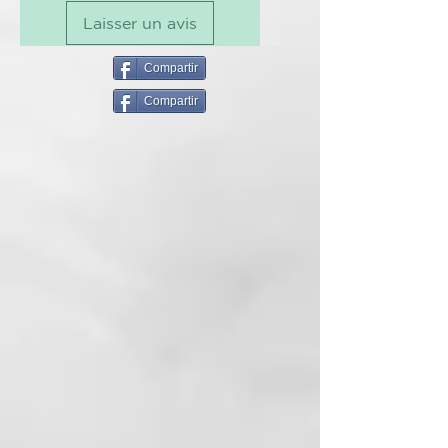
Mentol
Laisser un avis
Levadura
Extracto de Betula y Ginko Biloba
Extracto de pimiento
Compartir
Nicotinamida
Compartir
D-pantenol
vitamina B6
ARTISAN OF BEAUTY CARE:
Línea Roverhair específica para
anomalías del cuero cabelludo.
Fue creado para tratar y prevenir
eficazmente las imperfecciones
más comunes como la caída del
cabello, la caspa, el sebo y el
cuero cabelludo sensible.
INCI:
AQUA (WATER), MAGNESIUM
LAURETH SULFATE,
COCAMIDOPROPYL BETAINE,
GLYCERIN, UREA,