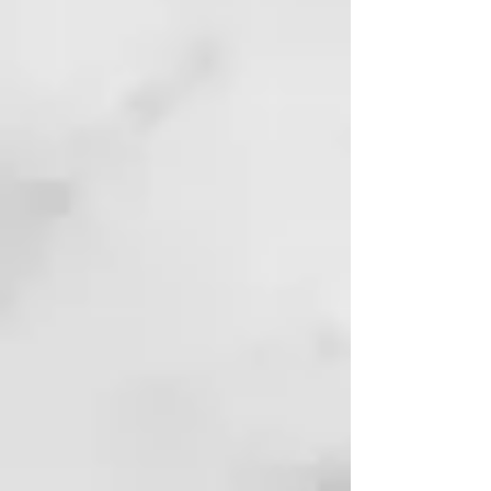
CASTOR OIL, PEG-7 GLYCERYL
COCOATE,
PHENOXYETHANOL,
POLIQUATERNIUM-10,
POLIQUATERNIUM-7, PPG-26-
BUTETH-26,
PROPYLENE GLYCOL,
PYRIDOXINE HCl, SODIUM
CHLORIDE, SODIUM LAUROYL
SARCOSINATE,
TOCOPHERYL ACETATE