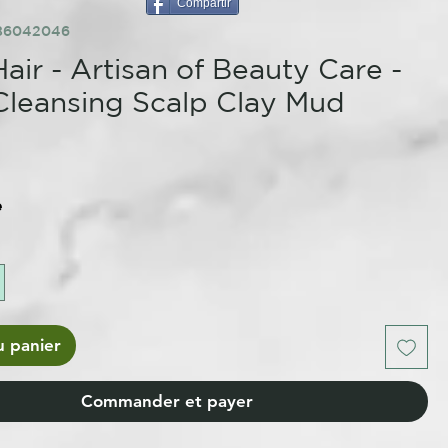
Compartir
286042046
air - Artisan of Beauty Care -
leansing Scalp Clay Mud
e
u panier
Commander et payer