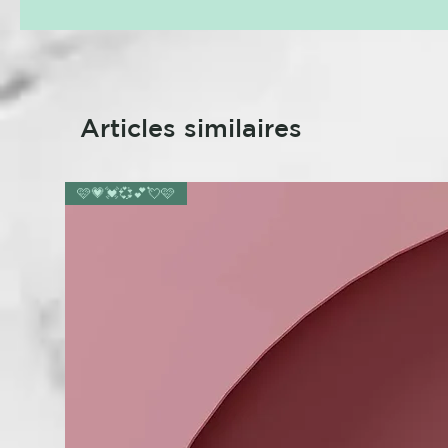
Articles similaires
🩷💗💓💞💕💘🩷