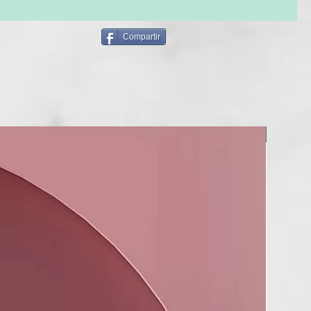
 BEAUTY CARE:
ir específica para anomalías del cuero cabelludo. Fue creado
y prevenir eficazmente las imperfecciones más comunes como
Compartir
abello, la caspa, el sebo y el cuero cabelludo sensible.
ER), SOLUM FULLONUM
EARTH), STEARYL ALCOHOL,
TEARATE, CETYL ALCOHOL,
NUEVO
PRIC TRIGLYCERIDE, PERLITE,
EARATE, CETRIMONIUM
UREA, FUCUS VESICULOSUS
MODIMETHICONE,
MUM PARKII BUTTER,
RMUM PARKII (SHEA BUTTER)),
, CYCLOPENTASILOXANE,
DTA, DMDM HYDANTOIN,
HYLCELLULOSE,
NYL UREA, KAOLIN, MENTHOL,
CTATE, NIACINAMIDE, PARFUM
), PEG-40 HYDROGENATED