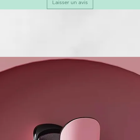
ARTISAN OF
Laisser un avis
Línea Roverha
para tratar 
la caída del c
INCI:
AQUA (WAT
(FULLER’S 
GLYCERIN,
GLYCERYL S
CAPRYLIC/CA
PEG-100 ST
CHLORIDE, 
EXTRACT, A
BUTYROSPER
(BUTYROSPE
CITRIC ACID
DISODIUM E
HYDROXYET
IMIDAZOLIDI
MENTHYL LA
(FRAGRANCE