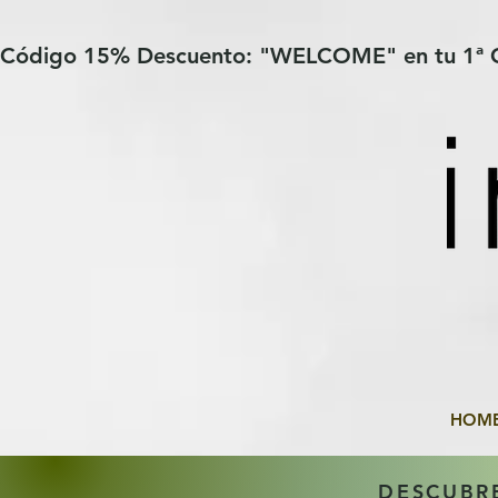
Verification: 97a30386b8a1fa77
G-YHZRM6P8WP
Código 15% Descuento: "WELCOME" en tu 1ª
HOM
DESCUBR