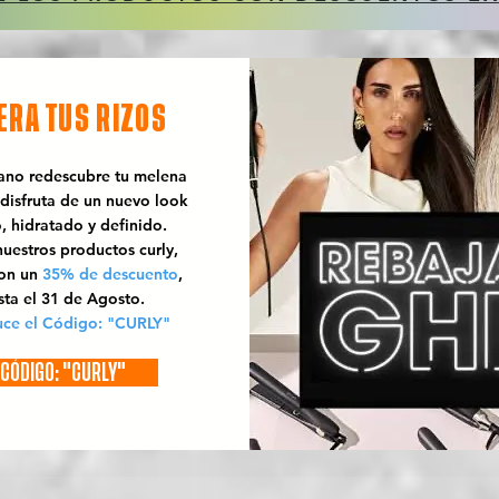
ERA TUS RIZOS
rano redescubre tu melena
 disfruta de un nuevo look
o, hidratado y definido.
uestros productos curly,
con un
35% de descuento
,
sta el 31 de Agosto.
uce el Código: "CURLY"
CÓDIGO: "CURLY"