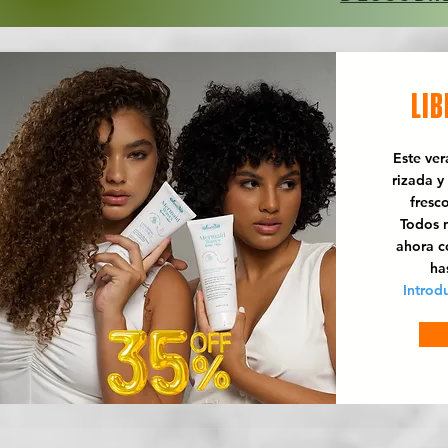
LIB
Este ve
rizada y
fresc
Todos n
ahora 
ha
Introd