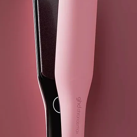
CASTOR OIL
POLYSORBATE
PROPYLENE 
SODIUM PCA,
OFFICINALE