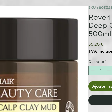
SKU : 8033
RoverH
Deep C
500ml
Prix
35,20 €
TVA Inclus
Quantité
*
Ajouter a