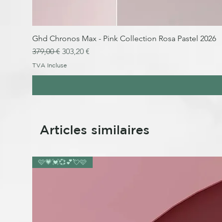
Ghd Chronos Max - Pink Collection Rosa Pastel 2026
Prix original
Prix promotionnel
379,00 €
303,20 €
TVA Incluse
Articles similaires
🩷💗💓💞💕💘🩷