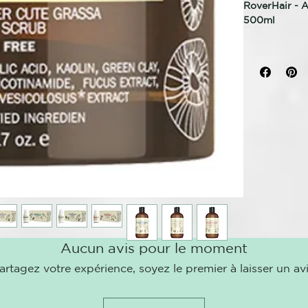
RoverHair - A
500ml
EXFOLIANTE
BARRO DE A
TRATAMIENT
Exfoliante de
reequilibrant
manteca de k
Mentol
Ácido salicíli
Caolín
barro verde
Glicerol Vege
vitamina B6
Nicotinamida
Aucun avis pour le moment
Extracto de 
aceite de jen
artagez votre expérience, soyez le premier à laisser un avi
Extracto de P