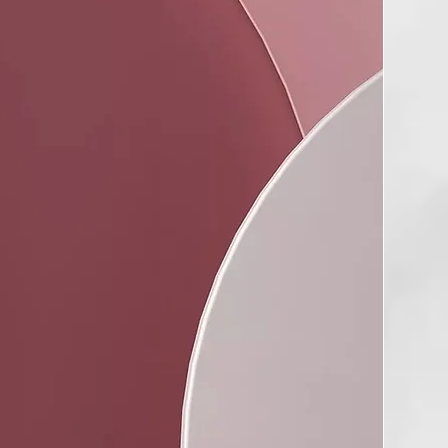
, PHENOXYETHANOL,
 60, PPG-.26-BUTETH-26,
GLYCOL, PYRIDOXINE HCI,
 TRIDECETH-12, ZINGIBER
 ROOT OIL