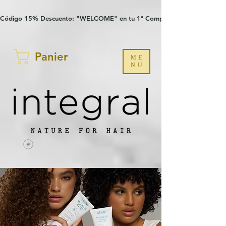
Verification: 97a30386b8a1fa77
G-YHZRM6P8WP
Código 15% Descuento: "WELCOME" en tu 1ª Compra
Panier
ME
NU