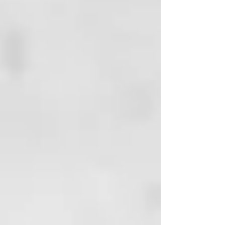
Harmonized Tripartite Guideline;
facial, del cuello y del escote.
Guideline for good clinical
Crema antiarrugas con colágeno
practice E6 (R2) of June 14th 2017,
hidrolizado, activos extraídos de
EMA/CHMP/ICH/135/1995 of May
Centella asiática (T.E.C.A), y Aloe
1st 1996, European Parliament and
vera que favorecen la hidratación,
Council Guideline 2001/20/CE –
protección y reparación de la piel.
May 1st 2001).
EFICACIA COMPROBADA**:
A las 8 horas de la aplicación:
Aumento un 14% de la elasticidad
de la piel y aumento de un 13% de
la hidratación de la piel. Testada
bajo control oftalmológico y
dermatológico. No comedogénica.
TRAS FINALIZAR EL ESTUDIO:
82% de las voluntarias apreció
disminución en la profundidad
y longitud de las arrugas.
89% de las voluntarias notó
mayor sensación de confort,