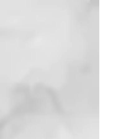
absorción.
PRECAUCIONES Y
ADVERTENCIAS
Crema de bajo punto de fusión,
proteger del calor. Evitar la
exposición del tubo a altas
temperaturas.
Los clientes opinan
Por el precio que tiene no se
puede pedir más, aunque es
verdad que deja la piel
supersuave.
Es la reina de las cremas.
Previene y reduce la formación
de arrugas y da un aspecto más
liso y firme.
Haciendo limpieza del armario
de baño aparece esta crema