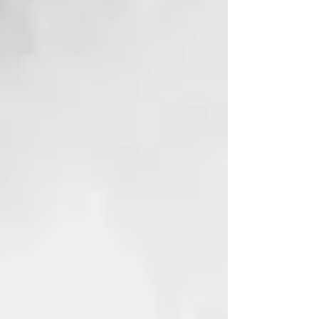
que usaba mi madre. La
empiezo a utilizar y ¡Oh!
¡Sorpresa me deja la piel como
el culo de un bebe! Buena
hidratación, desaparecen unos
granitos que tenía en la frente
y la sensación es de terciopelo.
Me he quedado de piedra.
La recomiendo sobre todo para
pieles maduras y secas. Es un
básico para cualquier ritual de
belleza.
¿Cómo saber si tu Crema Xhekpon
es auténtica?
El éxito de la Crema Xhekpon ha
llevado a la aparición de
imitaciones que
pueden comprometer la salud de
tu piel. Queremos ayudarte a