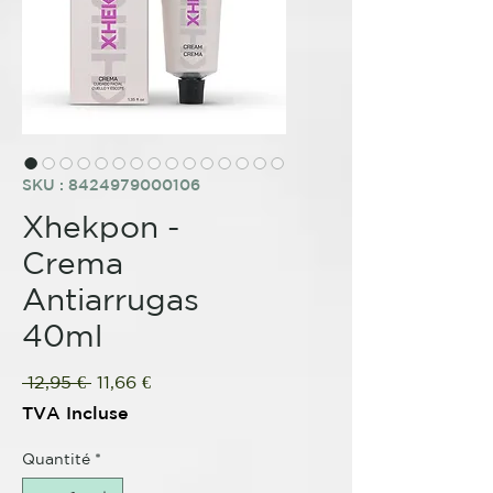
SKU : 8424979000106
Xhekpon -
Crema
Antiarrugas
40ml
Prix
Prix
 12,95 € 
11,66 €
original
promotionnel
TVA Incluse
Quantité
*