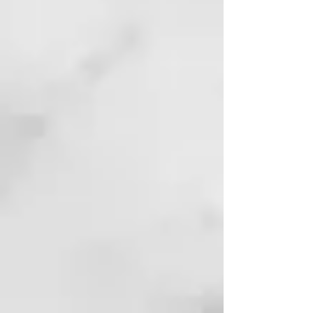
mayor elasticidad y flexibilidad
en la piel además de piel más
suave al tacto y mejora de la
rugosidad de la misma.
87% de las voluntarias sintió
alivio de la sequedad y alivio de
la tirantez de la piel.
84% de las voluntarias notó
mayor hidratación en la piel y
mayor uniformidad en el tono
de la piel.
82% de las voluntarias notó
mejor aspecto a la vista y
mayor luminosidad en la piel.
89% de las voluntarias afirmó
que el producto cumplía con
sus expectativas.
MODO DE USO
Aplicar sobre la piel limpia y seca
de cara, cuello y escote, mediante
masaje circular hasta su