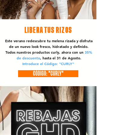
LIBERA TUS RIZOS
Este verano redescubre tu melena rizada y disfruta
de un nuevo look fresco, hidratado y definido.
Todos nuestros productos curly, ahora con un
35%
de descuento
, hasta el 31 de Agosto.
Introduce el Código: "CURLY"
CÓDIGO: "CURLY"