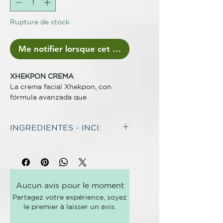
Rupture de stock
Me notifier lorsque cet article est disponible
XHEKPON CREMA
La crema facial Xhekpon, con
fórmula avanzada que
contiene COLÁGENO
HIDROLIZADO, CENTELLA
INGREDIENTES - INCI:
ASIÁTICA (TECA) y ALOE VERA,
promueve una piel más firme,
INGREDIENTES*
luminosa y cuidada en el rostro,
Aqua. Propylene Glycol. C12-20
cuello y escote.
Acid PEG-8 Ester. Isopropyl
Buena tolerancia dermatológica y
Myristate. Palmitic Acid. Stearic
oftalmológica. Fórmula no
Aucun avis pour le moment
Acid. Hydrolyzed Collagen.
comedogénica, adecuada incluso
Partagez votre expérience, soyez
Dimethicone. Aloe Barbadensis
para pieles con tendencia acneica.
le premier à laisser un avis.
Leaf Juice. Cetyl Alcohol.
BENEFICIOS
Triethanolamine. Sodium PCA.
Suaviza líneas de