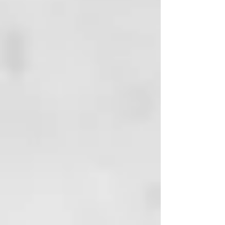
SOMNIUM
t ecnologia formulativa
Su filosofía se inspira en la técnica
japonesa del KINTSUGI, que
celebra la belleza de las
imperfecciones y las cicatrices,
transformándolas en signos de
fuerza y unicidad.
Una fórmula innovadora y amiga
de la piel, enriquecida con
ingredientes de origen natural y
sostenible, entre los cuales se
encuentran el ácido hialurónico y
el aceite de argán biológico.
Estos ingredientes trabajan en
sinergia para reparar, nutrir y
proteger los cabellos,
otorgándoles una luminosidad y
una vitalidad extraordinarias.
La experiencia “SOMNIUM” es una
invitación a cuidar la propia