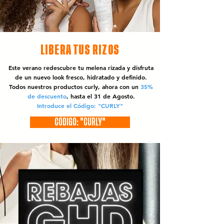
LIBERA TUS RIZOS
Este verano redescubre tu melena rizada y disfruta
de un nuevo look fresco, hidratado y definido.
Todos nuestros productos curly, ahora con un
35%
de descuento
, hasta el 31 de Agosto.
Introduce el Código: "CURLY"
CÓDIGO: "CURLY"