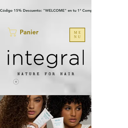
Verification: 97a30386b8a1fa77
G-YHZRM6P8WP
Código 15% Descuento: "WELCOME" en tu 1ª Compra
Panier
ME
NU