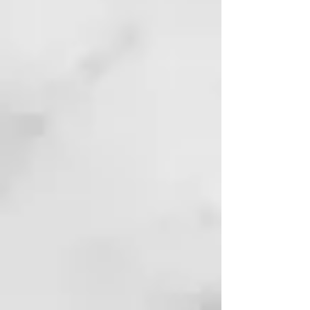
persona con amor, a celebrar la
propia belleza auténtica y a
transformar las imperfecciones en
puntos fuertes.
ÁCIDO HIALURÓNICO
Crea una película protectora que
retiene el agua en el interior del
tallo, aportando vitalidad y cuerpo
al cabello.
ACEITE DE ARGÁN ORGÁNICO
ilumina, nutre y protege, tiene
acción antioxidante y calmante.