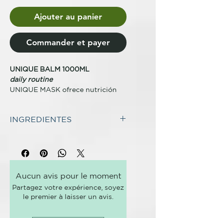
Ajouter au panier
Commander et payer
UNIQUE BALM 1000ML
daily routine
UNIQUE MASK ofrece nutrición
profunda, hidratación intensa,
fortalecimiento y reparación para
INGREDIENTES
el cabello, todo con ingredientes
naturales y una agradable
INCI:
Ingredienti /
fragancia. Este acondicionador es
Ingredients:Aqua (Water),
el aliado perfecto para quienes
Cetearyl Alcohol,
desean un cabello sano, brillante y
Cetrimonium Chloride,
fácil de manejar.
Aucun avis pour le moment
Trimethylsilylamodimethicone,
Partagez votre expérience, soyez
Parfum (Fragrance), C11-15 Pareth-
KEY BENEFITS
le premier à laisser un avis.
5, C11-15 Pareth-
Nutrición e hidratación profunda -
9, Amodimethicone, Benzyl
Refuerzo y reparación - Facilita el