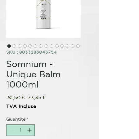
SKU : 8033286046754
Somnium -
Unique Balm
1000ml
Prix
Prix
 81,50 € 
73,35 €
original
promotionnel
TVA Incluse
Quantité
*