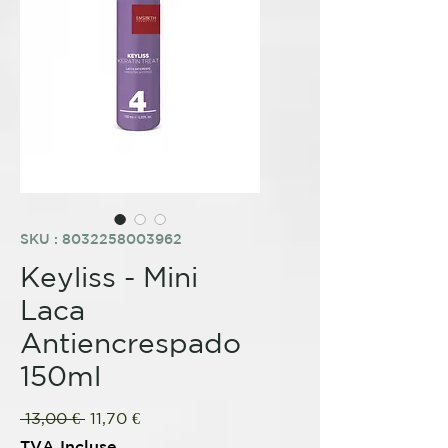
SKU : 8032258003962
Keyliss - Mini
Laca
Antiencrespado
150ml
Prix
Prix
 13,00 € 
11,70 €
original
promotionnel
TVA Incluse