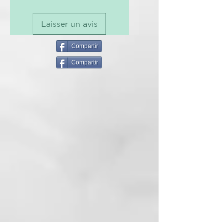
nueva generación con efecto
memoria que fijan el peinado y lo
Laisser un avis
preservan a lo largo del tiempo.
De difusión ultra ligera, no es
pegajosa y seca rápidamente.
Compartir
Fórmula profesional.
Compartir
CÓMO USARLO:
Vaporizar sobre el cabello seco
desde 20-25 cm de distancia.
INCI
:
ALCOHOL DENAT.
BUTANE
PROPANE
ACRYLATES/T-
BUTYLACRYLAMID E
COPOLYMER ISOBUTANE
AMINOMETHYL PROPANOL
CYCLOPENTASILOXANE
ISOPROPYL MYRISTATE PARFUM