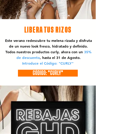
LIBERA TUS RIZOS
Este verano redescubre tu melena rizada y disfruta
de un nuevo look fresco, hidratado y definido.
Todos nuestros productos curly, ahora con un
35%
de descuento
, hasta el 31 de Agosto.
Introduce el Código: "CURLY"
CÓDIGO: "CURLY"