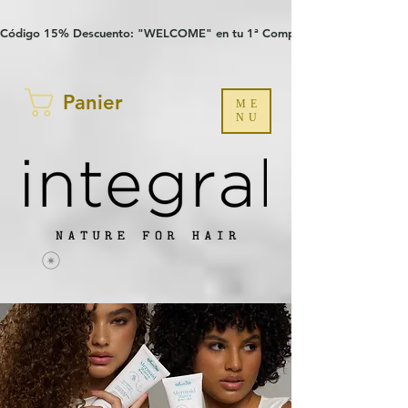
Verification: 97a30386b8a1fa77
G-YHZRM6P8WP
Código 15% Descuento: "WELCOME" en tu 1ª Compra
Panier
ME
NU