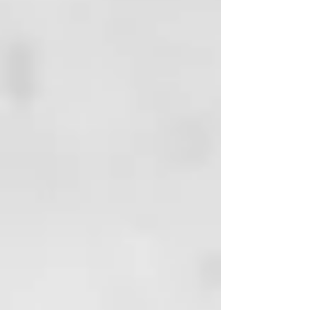
AQUA
ISOPROPYL PALMITATE
PEG/PPG-25/25 DIMETHICONE
PROPYLENE GLYCOL
PANTHENOL
TOCOPHERYL ACETATE
HEXYL CINNAMAL
ORYZA SATIVA BRAN OIL
LIMONENE
LINALOOL