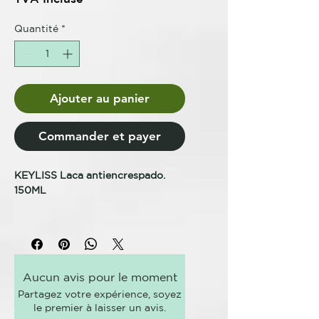
Quantité
*
Ajouter au panier
Commander et payer
KEYLISS Laca antiencrespado.
150ML
KEYLISS KERATIN TREAT
TRATAMIENTO ALISADOR
AVANZADO
Aucun avis pour le moment
LACA ANTICRESPO
Partagez votre expérience, soyez
Fórmula específica anticrespo,
le premier à laisser un avis.
contiene resinas antihumedad de