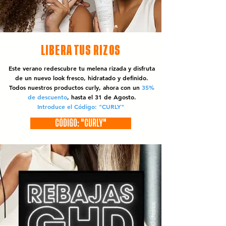
LIBERA TUS RIZOS
Este verano redescubre tu melena rizada y disfruta
de un nuevo look fresco, hidratado y definido.
Todos nuestros productos curly, ahora con un
35%
de descuento
, hasta el 31 de Agosto.
Introduce el Código: "CURLY"
CÓDIGO: "CURLY"