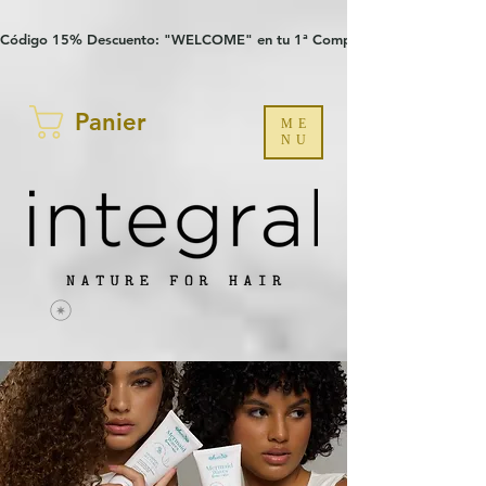
Verification: 97a30386b8a1fa77
G-YHZRM6P8WP
Código 15% Descuento: "WELCOME" en tu 1ª Compra
Panier
ME
NU