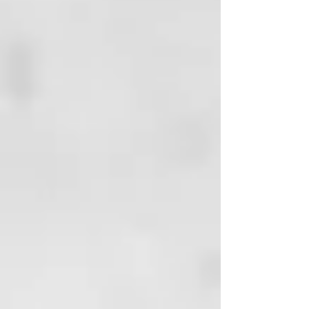
crea un tono rubio miel o
dorado
ORANGE
para revivir un cobre
opaco
RED
para revivir e intensificar
los rojos apagados
BROWN
para realzar y
equilibrar las tonalidades del
cabello castaño a castaño claro