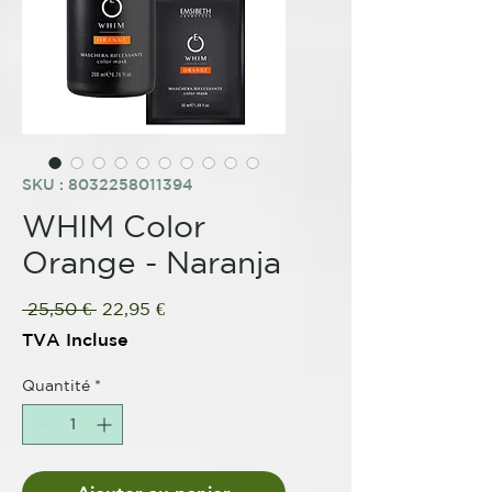
SKU : 8032258011394
WHIM Color
Orange - Naranja
Prix
Prix
 25,50 € 
22,95 €
original
promotionnel
TVA Incluse
Quantité
*