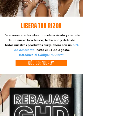
LIBERA TUS RIZOS
Este verano redescubre tu melena rizada y disfruta
de un nuevo look fresco, hidratado y definido.
Todos nuestros productos curly, ahora con un
35%
de descuento
, hasta el 31 de Agosto.
Introduce el Código: "CURLY"
CÓDIGO: "CURLY"