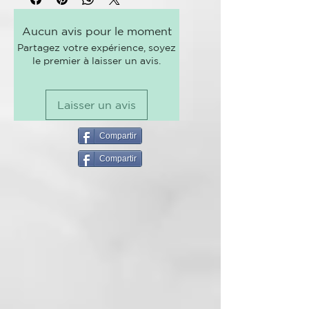
nylon-6.
Las cerdas están hechas de nylon-
6 que se recicla
fácilmente y
Aucun avis pour le moment
funciona tan bien como cualquier
Partagez votre expérience, soyez
otro cepillo de
dientes.
le premier à laisser un avis.
La recomendación de los
dentistas es sustituir el cepillo
Laisser un avis
de
dientes cada tres meses o
después de haber estado enfermo.
Compartir
Compartir
Elige entre dureza: Suave o Media
Elige entre diferentes colores:
Blanco, Azul, Morado o Negro.