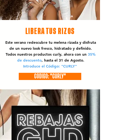
LIBERA TUS RIZOS
Este verano redescubre tu melena rizada y disfruta
de un nuevo look fresco, hidratado y definido.
Todos nuestros productos curly, ahora con un
35%
de descuento
, hasta el 31 de Agosto.
Introduce el Código: "CURLY"
CÓDIGO: "CURLY"