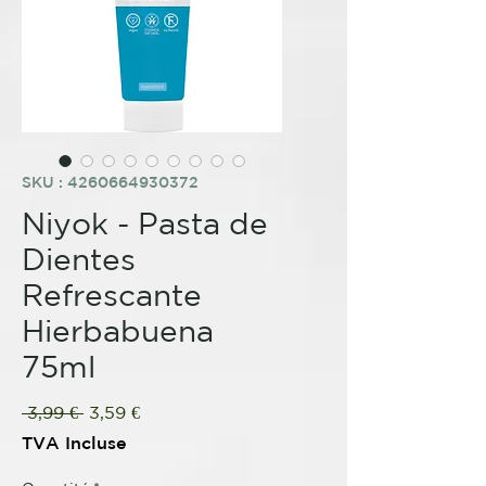
SKU : 4260664930372
Niyok - Pasta de
Dientes
Refrescante
Hierbabuena
75ml
Prix
Prix
 3,99 € 
3,59 €
original
promotionnel
TVA Incluse