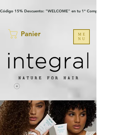
Verification: 97a30386b8a1fa77
G-YHZRM6P8WP
Código 15% Descuento: "WELCOME" en tu 1ª Compra
Panier
ME
NU