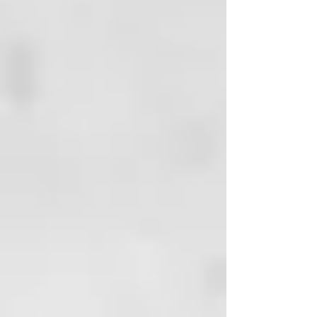
adecuados para encías y dientes
sensibles, ya que contienen
agentes limpiadores y espumantes
especialmente suaves en lugar de
agresivos. Cosméticos naturales
certificados producidos y
embotellados en Alemania.
Vegana y sin crueldad.