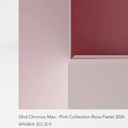
Ghd Chronos Max - Pink Collection Rosa Pastel 2026
Prix original
Prix promotionnel
379,00 €
303,20 €