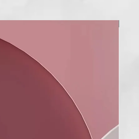
pylene glycol, sodium benzoate, sodium
mate, sodium glutamate,
e, citronellol, limonene, linalool.
NUEVO