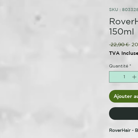
SKU : 80332
RoverH
150ml
Pri
 22,90 € 
20
ori
TVA Inclus
Quantité
*
Ajouter a
RoverHair - B