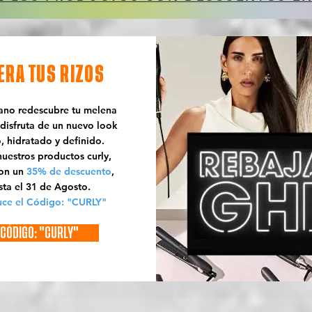
ERA TUS RIZOS
rano redescubre tu melena
 disfruta de un nuevo look
o, hidratado y definido.
uestros productos curly,
con un
35% de descuento
,
sta el 31 de Agosto.
uce el Código: "CURLY"
CÓDIGO: "CURLY"