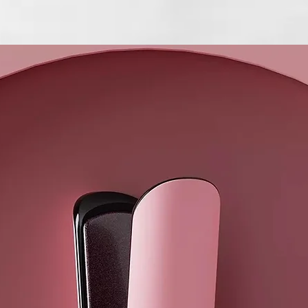
sorbate, pro
cocoyl gluta
triethanolamin