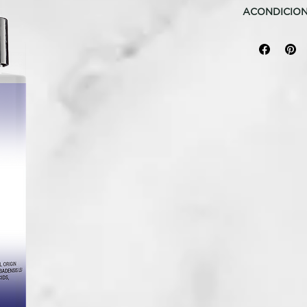
ACONDICIO
PLATA BIFÁ
TRATAMIENT
Acondicionad
acción antiam
contrarrestan
BENEFICIOS
Hidrata profu
brillo del co
tonos fríos. 
PRINCIPIO A
Con extracto 
Pantenol y e
MODO DE U
Agitar antes 
diario.
72% ingredien