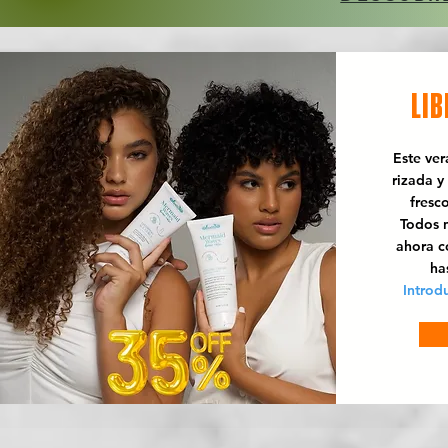
LIB
Este ve
rizada y
fresc
Todos n
ahora 
ha
Introd