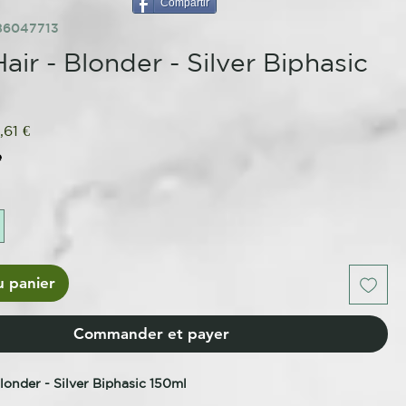
Compartir
86047713
air - Blonder - Silver Biphasic
x
Prix
,61 €
ginal
promotionnel
e
u panier
Commander et payer
londer - Silver Biphasic 150ml