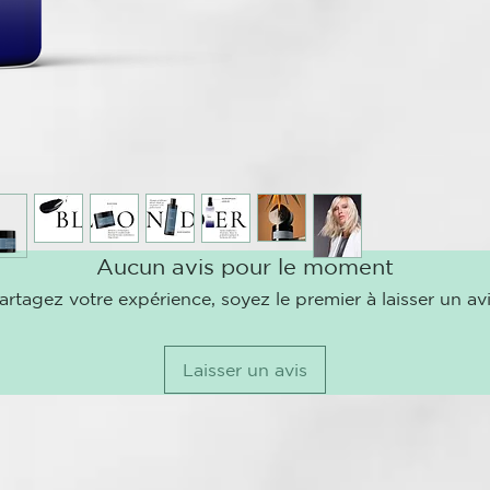
pH 4,0 – 5,0
BLONDER
Blonder es la
naturales o 
INCI:
Aqua (Water)
dimeticone, t
barbadensis l
Aucun avis pour le moment
(acid violet 4
dimethiconol
artagez votre expérience, soyez le premier à laisser un avi
hydroxypropy
chloride, imi
lactic acid,
Laisser un avis
wheat protei
filtrate, pan
cocomonium m
phenyl trime
polyquaterni