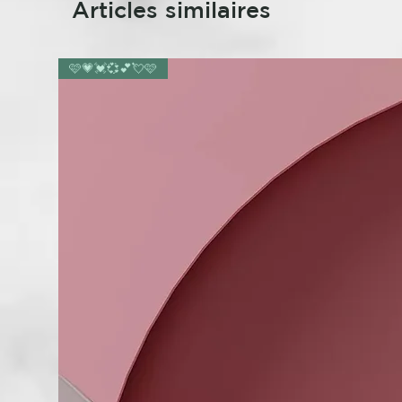
Articles similaires
🩷💗💓💞💕💘🩷