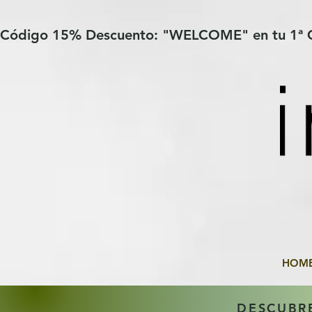
Verification: 97a30386b8a1fa77
G-YHZRM6P8WP
Código 15% Descuento: "WELCOME" en tu 1ª
HOM
DESCUBR