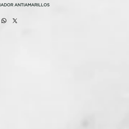
NADOR ANTIAMARILLOS
SICA
O CABELLO RUBIO
or en spray sin aclarado con micropartículas moradas con
arilleo. Hidrata en profundidad la estructura de la cutícula,
do la oxidación del color del cabello.
 CLAVE
ndamente. Acción acidificante y desenredante. Realza el
lor. Neutraliza los tonos amarillo-anaranjados. Mantiene los
Apto para rubios naturales o con tratamiento cosmético.
CTIVOS
de hoja de Aloe Barbadensis, Queratina Hidrolizada,
xtracto de Lima
SO
de usar. Pulverizar sobre el cabello húmedo, no aclarar. Uso
tes de origen natural