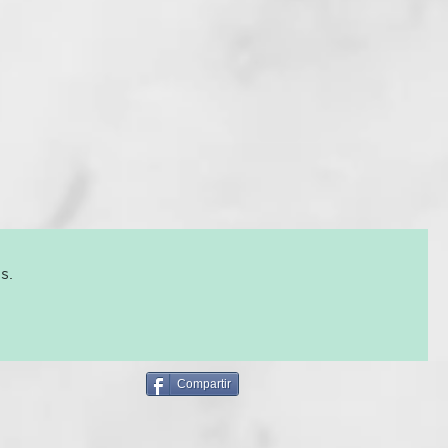
 línea dedicada al tratamiento de los cabellos grises y rubios,
coloreados cosméticamente.
, Cyclopentasiloxane, peg/ppg-14/4
ilia tormentosa extract, aloe
eaf juice, benzophenone-4, c.i. 60730
3), citric acid, dimethicone,
, hydrolyzed wheat protein,
s.
lguar, hydroxypropyltrimonium
dazolidinyl urea, keratin amino acids,
 laurdimonium hydroxypropyl hydrolyzed
n, leuconostoc/radish root ferment
thenol, parfum (fragrance), peg-5
Compartir
ethosulfate, phenoxyethanol,
thicone, polyquaternium-16,
um-6, polysorbate 20, potassium