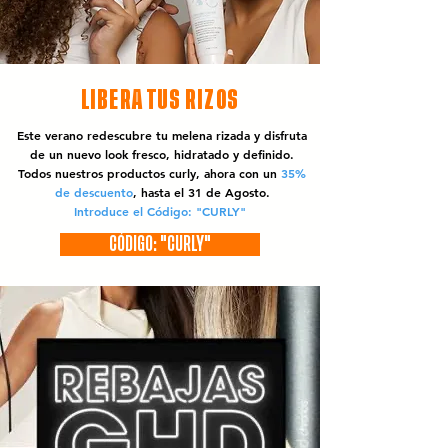
LIBERA TUS RIZOS
Este verano redescubre tu melena rizada y disfruta
de un nuevo look fresco, hidratado y definido.
Todos nuestros productos curly, ahora con un
35%
de descuento
, hasta el 31 de Agosto.
Introduce el Código: "CURLY"
CÓDIGO: "CURLY"