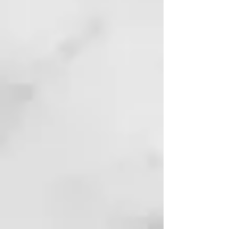
Calcium Carbonate^,
Caprylic/Capric Triglyceride*^,
Kaolin^, Butyrospermum Parkii
Butter*^, Cocos Nucifera Oil*^,
Diatomaceus Earth*^, Sodium
bicarbonate^, Menta Piperita Oil^*,
Charcoal Powder^, Tocopherol^,
Limonene*^. *Ingrediente
Organico, ^Ingrediente de Grado
Alimentario.