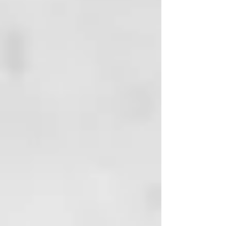
Usa la espátula Georganics para
recoger una cantidad del tamaño
de un guisante en un cepillo de
dientes de dureza suave o media.
Cepilla como de costumbre
durante 2 minutos o más tiempo
para una remineralización
adicional. Asegúrate de que no
entre agua en el recipiente para
evitar el crecimiento de bacterias.
Una vez que el tarro esté abierto,
guárdalo en un lugar cálido y seco
hasta 12 meses.
Libre de flúor, SLS, glicerina
sintética, triclosan o parabenos
Hecho a mano en Inglaterra con
estándares zero waste, plastic
free, vegano y sin gluten Viene en
frasco de vidrio con tapa de
aluminio.