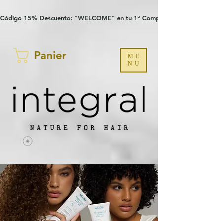
Verification: 97a30386b8a1fa77
G-YHZRM6P8WP
Código 15% Descuento: "WELCOME" en tu 1ª Compra
Panier
ME
NU