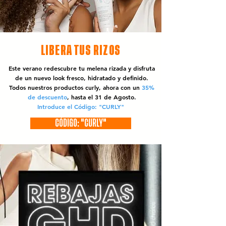
LIBERA TUS RIZOS
Este verano redescubre tu melena rizada y disfruta
de un nuevo look fresco, hidratado y definido.
Todos nuestros productos curly, ahora con un
35%
de descuento
, hasta el 31 de Agosto.
Introduce el Código: "CURLY"
CÓDIGO: "CURLY"