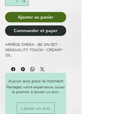
Ajouter au panier
Commander et payer
ARPÈGE OPERA - BE ON SET -
SENSUALITY TOUCH - CREAMY
OIL
VEGANO
SIN SILICONAS
Aucun avis pour le moment
BRILLANTE COMO EL SOL.
Partagez votre expérience, soyez
SENSUAL COMO LA SEDA.
le premier à laisser un avis.
Toda mujer desea transformar su
cabello con un toque... en pura
seducción.
Laisser un avis
Sensuality Touch, gracias a sus