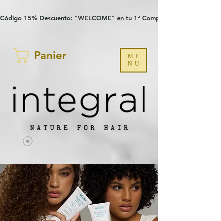
Verification: 97a30386b8a1fa77
G-YHZRM6P8WP
Código 15% Descuento: "WELCOME" en tu 1ª Compra
Panier
ME
NU