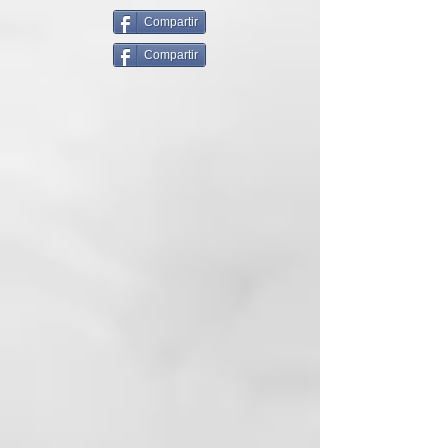
preciosos aceites envueltos en
una textura cremosa para una
Compartir
máxima sensorialidad,
Compartir
proporciona al cabello una
extraordinaria ligereza, nutrición
y un brillo extremo en un solo
toque. Fórmula profesional.
Contiene
:
Aceite de argán: proporciona
suavidad, brillo y combate el
encrespamiento.
Hemiscualano: aceite derivado de
la caña de azúcar, una alternativa
vegetal a las siliconas. Reduce el
encrespamiento y facilita el
peinado, dejando el cabello ligero.
Niacinamida: aporta hidratación y
cuerpo.
Vitamina E: ideal para hidratar y
nutrir el cabello. Formatos:
Tamaño completo 100 ml