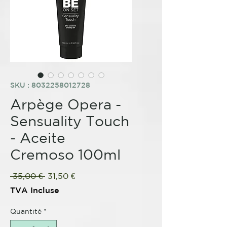
SKU : 8032258012728
Arpège Opera -
Sensuality Touch
- Aceite
Cremoso 100ml
Prix
Prix
 35,00 € 
31,50 €
original
promotionnel
TVA Incluse
Quantité
*