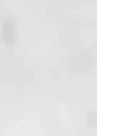
MODO DE EMPLEO
Simplemente masajea una
pequeña cantidad de producto
entre las manos para transformar
la textura de crema a un aceite
ligero.
Aplicar como se desee: sobre el
cabello ligeramente húmedo para
aumentar la suavidad y el brillo, o
sobre el cabello seco como toque
final para un efecto ultrabrillante.