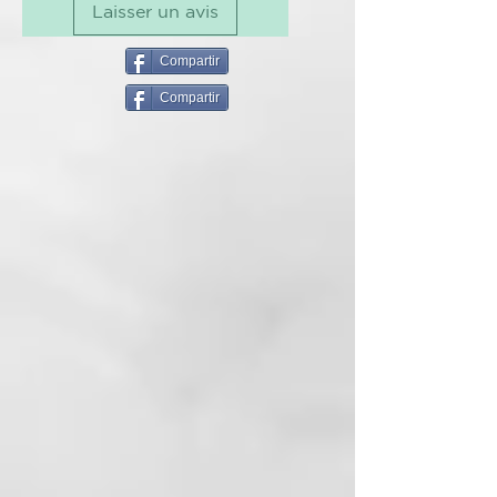
Laisser un avis
ANOMALÍA: desaceleración
metabólica y circulatoria,
Compartir
tensiones musculares,
Compartir
rigidez cutánea, dolor al cuero
cabelludo, cabello débil y frágil.
CAUSAS: estrés de vario tipo
(psicológico, físico, mental),
intoxicaciones, enfermedades,
fatiga, disfunción hormonal.
Heredabilidad y genética.
SUSTANCIAS
FUNCIONALES: agua termal,
complejo tricogénico, extracto de
uva, extracto de tomillo y romero,
Capsicuum annuum,
aceiteesencial de canela,
Polyquaternium-10, ácido láctico,
Buddleja officinalis, Biosaccharide