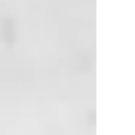
MODALIDAD DE APLICACIÓN:
• Agite vigorosamente el
producto antes del uso, para
disolver nuevamente todos los
principios activos y los
oligoelementos termales.
• Aplique en el cuero cabelludo y
en el cabello previamente
humedecido una cantidad igual a
10/15 ml.
• Enjuague abundantemente con
agua tibia.
• Aplíquelo nuevamente si
esnecesario:
INDICACIONES ESPECÍFICAS:
• Puede utilizarse todos los días.
•
Seusadespuésdelfangoespecífico
• Se usa antes de la loción
energizante.