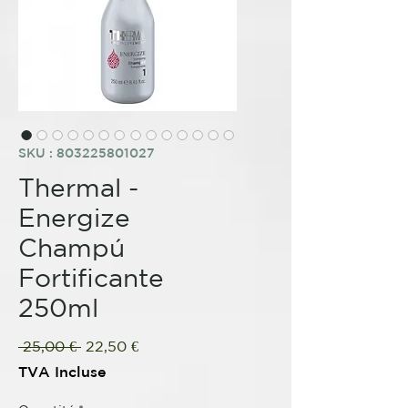
SKU : 803225801027
Thermal -
Energize
Champú
Fortificante
250ml
Prix
Prix
 25,00 € 
22,50 €
original
promotionnel
TVA Incluse