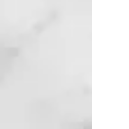
BENEFICIOS: para cabello débil
que tiende a caerse. Tiene una
acción de limpieza profunda, pero
respeta la queratina del cabello y
la barrera epidérmica.
Limpia a fondo y prepara el cuero
cabelludo para recibir el
tratamiento específico siguiente.
CÓMO USARLO
Aplicar sobre el cabello mojado y
masajear hasta generar espuma.
Enjuagar y repetir la operación
dejando actuar el champú 2
minutos antes del enjuague final.
THERMAL, EL PIONERO DEL
CUIDADO TERMAL PARA EL
CABELLO
Thermal nace en 2003 y es la