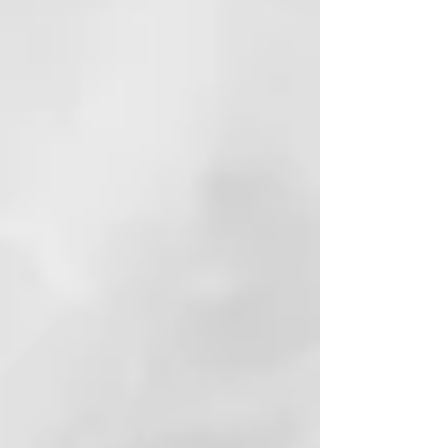
ROSMARINUS OFFICINALIS
(ROSEMARY) LEAF EXTRACT
THYMUS VULGARIS (THYME)
LEAF EXTRACT
CALCIUM PANTOTHENATE
ZINC GLUCONATE
BIOSACCHARIDE GUM-4
NIACINAMIDE
ORNITHINE HCL
CAPSICUM ANNUUM EXTRACT
CITRULLINE
CHLORPHENESIN
POTASSIUM SORBATE
CI 16035 (RED 40)
GLUCOSAMINE HCL
POTASSIUM METABISULFITE
BIOTIN