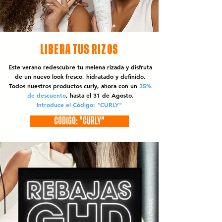
LIBERA TUS RIZOS
Este verano redescubre tu melena rizada y disfruta
de un nuevo look fresco, hidratado y definido.
Todos nuestros productos curly, ahora con un
35%
de descuento
, hasta el 31 de Agosto.
Introduce el Código: "CURLY"
CÓDIGO: "CURLY"