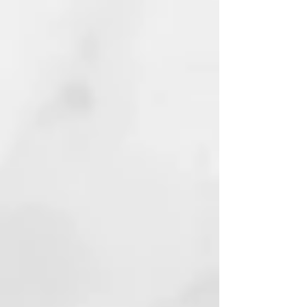
PROPANEDIOL
LINALOOL
LIMONENE
PANAX GINSENG ROOT
EXTRACT
HELIANTHUS ANNUUS
(SUNFLOWER) SEED OIL
CINNAMAL
METHYL NICOTINATE
BUDDLEJA OFFICINALIS
FLOWER EXTRACT
ARGININE
ACETYL TYROSINE
ARCTIUM MAJUS ROOT
EXTRACT
LAURETH-2
PEG/PPG-120/10
TRIMETHYLOLPROPANE
TRIOLEATE HYDROLYZED SOY
PROTEIN
CINNAMOMUM CASSIA LEAF OIL