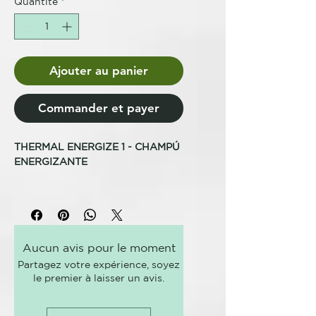
Quantité
*
Ajouter au panier
Commander et payer
THERMAL ENERGIZE 1 - CHAMPÚ
ENERGIZANTE
PARA APORTAR FUERZA Y
ENERGÍA AL CABELLO FRÁGIL
CON TENDENCIA A LA CAÍDA
Tratamiento termal específico
Aucun avis pour le moment
para el lavado y el bienestar del
Partagez votre expérience, soyez
cabello débil con tendencia a la
le premier à laisser un avis.
caída. Vigoriza el cabello,
haciéndolo crecer más sano y
fuerte. Fórmula profesional.