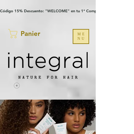
Verification: 97a30386b8a1fa77
G-YHZRM6P8WP
Código 15% Descuento: "WELCOME" en tu 1ª Compra
Panier
ME
NU