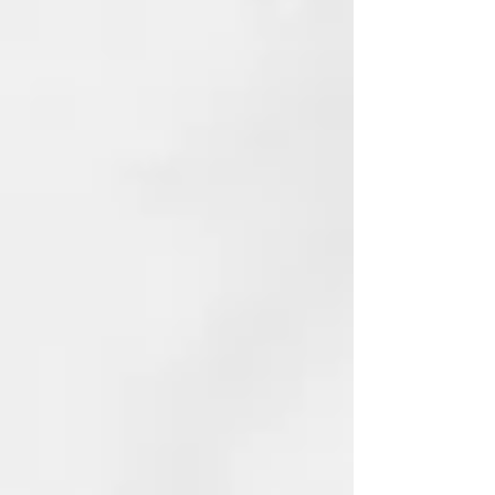
SULFONATE
SODIUM LAUROYL METHYL
ISETHIONATE
COCAMIDOPROPYL BETAINE
SODIUM COCOAMPHOACETATE
SODIUM LAUROYL
SARCOSINATE
PEG-40 HYDROGENATED
CASTOR OIL PHENOXYETHANOL
PEG-150 DISTEARATE
PARFUM (FRAGRANCE)
LACTIC ACID
PROPYLENE GLYCOL
POLYQUATERNIUM-10
ETHYLHEXYLGLYCERIN
TRISODIUM ETHYLENEDIAMINE
DISUCCINATE DISODIUM EDTA
SODIUM BENZOATE
VITIS VINIFERA (GRAPE) FRUIT
EXTRACT
BENZYL SALICYLATE