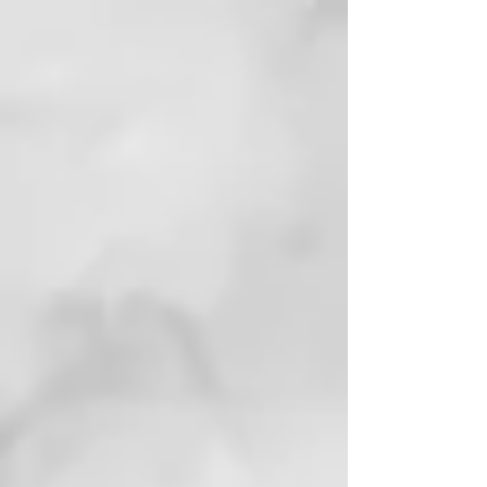
primera lÍnea que integra la
eficacia del Agua y de la arcilla
termal al cuidado profesional del
cabello. Conjuga la sabidurÍa del
Agua de las antiguas Termas de
Juno, cuyas propiedades se
conocen desde los tiempos de los
Romanos, con la ciencia moderna
de las fórmulas sin SLES ni
parabenos. Thermal está
enriquecida aún más con dos
principios activos: el escudo
anticontaminación y el extracto
fotoprotector que protegen el
cuero cabelludo y el cabello
contra la contaminación
atmosférica y los efectos dañinos
de la luz azul.
EL AGUA TERMAL CERTIFICADA
DE THERMAL