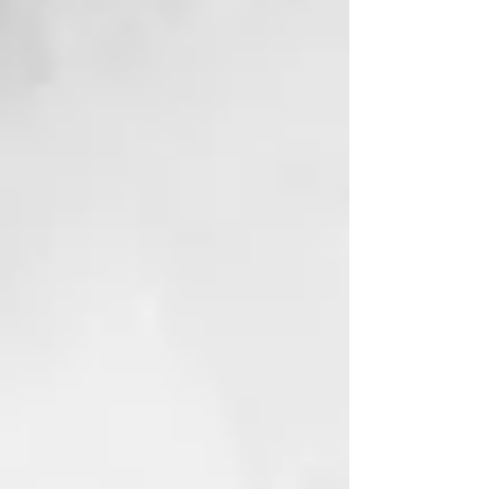
El Agua Termal con la fórmula
Thermal está certificada por el
Ministerio de Salud. Transforma el
servicio en el salуn en una
ceremonia con la cual purificarse
de estrés, impurezas,
pensamientos negativos y
recargarse de energía vital.
NUESTRO COMPROMISO
ECOSOSTENIBLE
El material de los frascos de
Thermal es GREEN BIO-BASED
PE, un material que se fabrica con
caсa de azúcar y contribuye a
reducir la cantidad de CO2 en la
atmósfera. Porque amamos este
planeta y queremos cuidarlo.
INCI
:
AQUA (WATER)
SODIUM C14-16 OLEFIN