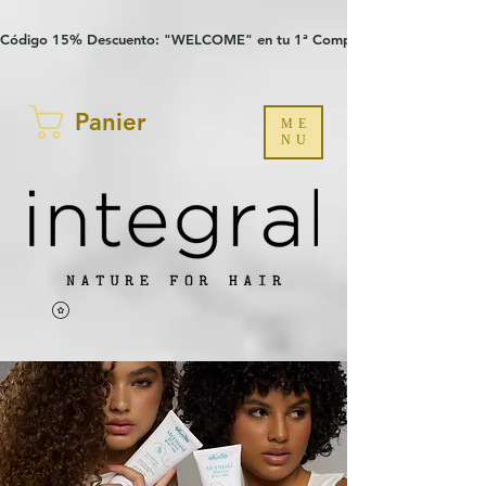
Verification: 97a30386b8a1fa77
G-YHZRM6P8WP
Código 15% Descuento: "WELCOME" en tu 1ª Compra
Panier
ME
NU