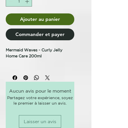
Ajouter au panier
Commander et payer
Mermaid Waves - Curly Jelly
Home Care 200ml
CURLY JELLY
Su textura y viscosidad están
diseñadas para facilitar la
aplicación, garantizar un secado
Aucun avis pour le moment
rápido y una buena distribución.
Partagez votre expérience, soyez
La fórmula en gel modela los rizos
le premier à laisser un avis.
de manera eficaz con un acabado
natural. Contiene polímeros y
polisacáridos que mejoran la
Laisser un avis
maleabilidad del cabello,