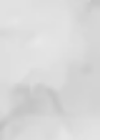
CONDITIONER ALL CURLS
Diseñado para desenredar y
acondicionar el cabello rizado
después de un tratamiento con
Mermaid Waves. Su fórmula
hidrata y nutre, facilitando el
peinado y eliminando nudos al
instante. Contiene ingredientes
que promueven rizos suaves,
brillo y control del frizz. Además,
incluye aceite de girasol y una
mezcla de 10 aceites exóticos para
garantizar suavidad y
brilloduradero.
STYLING CREAM
Crema sin enjuague que deja los
rizos definidos, sueltos y
controlados por más tiempo.
Contiene un fijador de alto
rendimiento que no deja una
película rígida, además de agentes