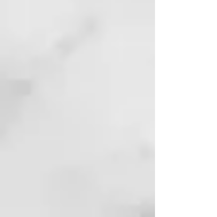
cabello radiante por semanas.
🌱 Vegano y sostenible: Cuida
el cabello y el planeta.
⏳ Fórmula rápida: Resultados
perfectos en solo minutos.
Home Care
SHAMPOO ALL CURLS
Su fórmula limpia y cuida el
cabello ondulado, proporcionando
una limpieza eficiente sin dañar la
fibra. Contiene aceite de coco
para una limpieza suave y
espumosa, y una mezcla de 10
aceites exóticos para suavizar y
dar brillo. También facilita el
peinado y
el desenredado gracias a sus
propiedades antiestáticas.