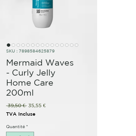
SKU : 7898584625879
Mermaid Waves
- Curly Jelly
Home Care
200ml
Prix
Prix
 39,50 € 
35,55 €
original
promotionnel
TVA Incluse
Quantité
*