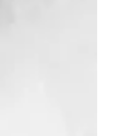
hidratantes y manteca de karité
para nutrir y suavizar el cabello.
Ayuda a reducir el frizz y facilita
el peinado tanto en cabello seco
como húmedo.
CURLY JELLY
Su textura y viscosidad están
diseñadas para facilitar la
aplicación, garantizar un secado
rápido y una buena distribución.
La fórmula en gel modela los rizos
de manera eficaz con un acabado
natural. Contiene polímeros y
polisacáridos que mejoran la
maleabilidad del cabello,
dejándolo suave y brillante.
Además, incluye una mezcla de 10
aceites exóticos para suavizar y
dar brillo.