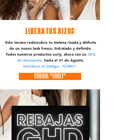
LIBERA TUS RIZOS
Este verano redescubre tu melena rizada y disfruta
de un nuevo look fresco, hidratado y definido.
Todos nuestros productos curly, ahora con un
35%
de descuento
, hasta el 31 de Agosto.
Introduce el Código: "CURLY"
CÓDIGO: "CURLY"