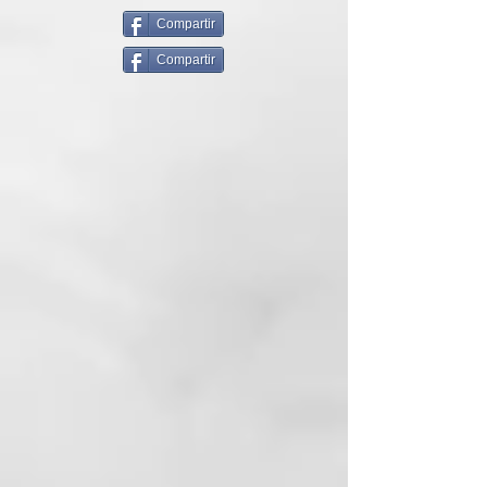
dejándolo suave y brillante.
Además, incluye una mezcla de 10
Compartir
aceites exóticos para suavizar y
Compartir
dar brillo.
¿Por qué elegir Mermaid Waves?
La línea Mermaid Waves fue
especialmente desarrollada para
proporcionar cuidados especiales
a los cabellos ondulados y rizados,
contando también con tecnología
innovadora y materia prima
específica capaz de mantener la
integridad y la salud de la fibra
capilar.
Promueve fuerza, suavidad y
brillo. Posee activos capaces de
proteger el cabello contra
procesos oxidativos, con acción
antiencrespamiento y antiestática,
además de realzar la definición de
las ondas y rizos.