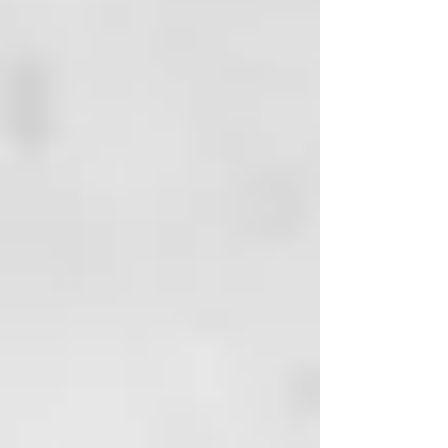
Tecnología:
» Activos Naturales: Chía y
Linaza;
» Activos hidratantes y catiónicos
– propiedades antiestáticas;
» Mezcla de aceites vegetales
nobles conteniendo
concentración planificada de
macadamia, melocotón y avellana;
» Manteca de Karité;
» Aceite de Girasol – omegas 3, 6
y 9 + vitamina E;
» Fórmulas veganas.
¿Qué hace que Mermaid sea
único?
🌊 Hidratación profunda:
Olvídate del cabello seco y sin
vida.
✨ Brillo duradero: Mantiene el