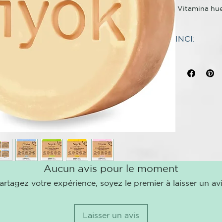
Vitamina hue
generosamente
agentes espum
INCI:
diferencia de
INGREDIENT
Limpia el cabe
champú hace 
Sodium Coco-
cabello graci
Aqua, Citric 
coco. Nuestro
Sodium Cetea
alcalino. Dad
Chloride, Sod
necesario equ
Aucun avis pour le moment
artagez votre expérience, soyez le premier à laisser un avi
Laisser un avis