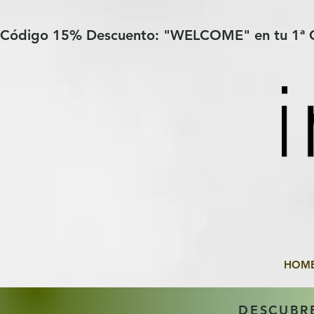
Verification: 97a30386b8a1fa77
G-YHZRM6P8WP
Código 15% Descuento: "WELCOME" en tu 1ª
HOM
DESCUBR