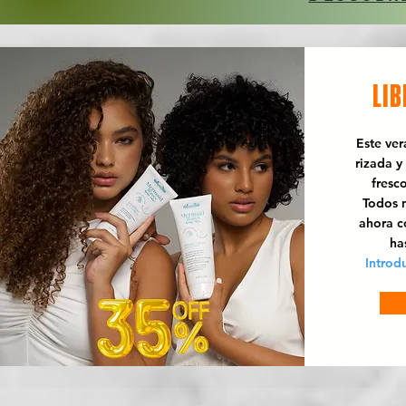
LIB
Este ve
rizada y
fresc
Todos n
ahora 
ha
Introd