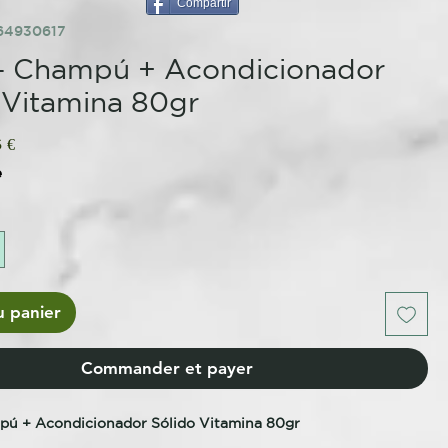
Compartir
64930617
- Champú + Acondicionador
 Vitamina 80gr
Prix
 €
nal
promotionnel
e
u panier
Commander et payer
pú + Acondicionador Sólido Vitamina 80gr