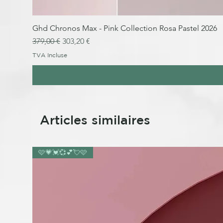
Ghd Chronos Max - Pink Collection Rosa Pastel 2026
Prix original
Prix promotionnel
379,00 €
303,20 €
TVA Incluse
Articles similaires
🩷💗💓💞💕💘🩷