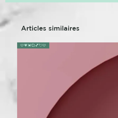
Articles similaires
🩷💗💓💞💕💘🩷