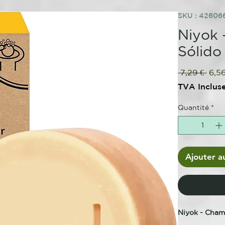
SKU : 42606
Niyok 
Sólido
Prix
 7,29 € 
6,56
origi
TVA Inclus
Quantité
*
Ajouter a
Niyok - Cham