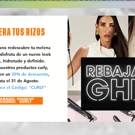
ERA TUS RIZOS
rano redescubre tu melena
 disfruta de un nuevo look
o, hidratado y definido.
uestros productos curly,
con un
35% de descuento
,
sta el 31 de Agosto.
uce el Código: "CURLY"
CÓDIGO: "CURLY"