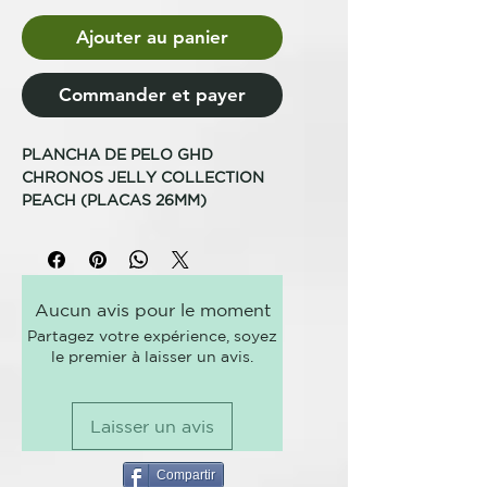
Ajouter au panier
Commander et payer
PLANCHA DE PELO GHD
CHRONOS JELLY COLLECTION
PEACH (PLACAS 26MM)
• Peinado x3 veces más rápido¹,
resultados de alta definición
pasadas 24h²
Aucun avis pour le moment
• Incluye exclusivo cofre a juego³
Partagez votre expérience, soyez
valorado en 35€
le premier à laisser un avis.
Plancha de pelo ghd Chronos Jelly
Peach
Laisser un avis
El glamour y sostificación que
mereces estas fiestas. La
colección ghd Jelly Beach es el
Compartir