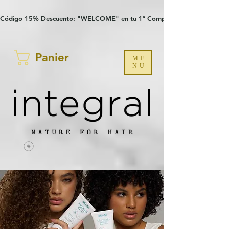
Verification: 97a30386b8a1fa77
G-YHZRM6P8WP
Código 15% Descuento: "WELCOME" en tu 1ª Compra
Panier
ME
NU