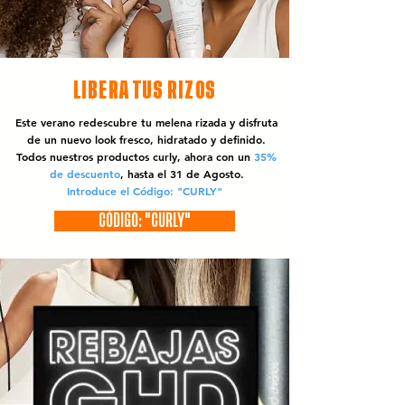
LIBERA TUS RIZOS
Este verano redescubre tu melena rizada y disfruta
de un nuevo look fresco, hidratado y definido.
Todos nuestros productos curly, ahora con un
35%
de descuento
, hasta el 31 de Agosto.
Introduce el Código: "CURLY"
CÓDIGO: "CURLY"