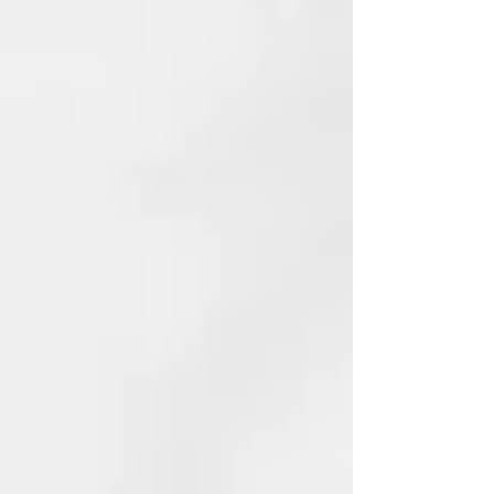
Edición limitada ghd Jelly
Melocotón
Descubre la edición limitada ghd
Jelly Melocotón que te hará brillar
estas fiestas. Las mejores
herramientas ghd se visten de un
intenso y sofisticado Jelly
Melocotón.
Exclusivo bolso melocotón a
juego
Acompañada de un exclusivo
cofre color cherry intenso para
guardar tu plancha ghd Chronos
de esta glamourosa edición
limitada.
Interfaz de usuario moderna y
actualizada con anillo led y