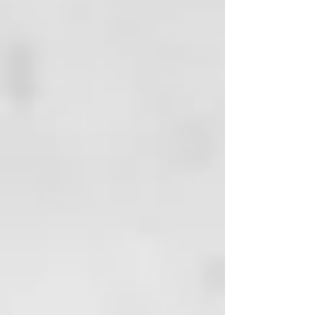
precedentes, ghd Chronos es la
plancha de pelo profesional más
avanzada de ghd hasta la fecha,
ya que ofrece un peinado x3 veces
más rápido² con resultados de alta
definición en una sola pasada que
duran hasta 24 horas. ³ Gracias a
la innovadora tecnología HD
Motion-Responsive™, esta
herramienta inteligente es dos
veces más sensible⁴ y se adapta de
forma intuitiva a tus movimientos
de peinado, manteniendo la
temperatura óptima de 185 °C con
precisión milimétrica, indicada por
una sutil luz sensora. ¿El
resultado? Un cabello liso y
brillante en una sola pasada que
dura 24 horas⁵ con una potencia
transformadora y una mayor
protección contra la rotura.⁶