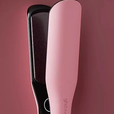
Certificado p
✅ 100 % vegan
✅ Certificad
Mejore su hig
Georganics: 
ecológica par
ENVASE
Tubo de alum
reciclable, *
INSTRUCCIO
Simplemente 
de dientes, c
Recuerde, no 