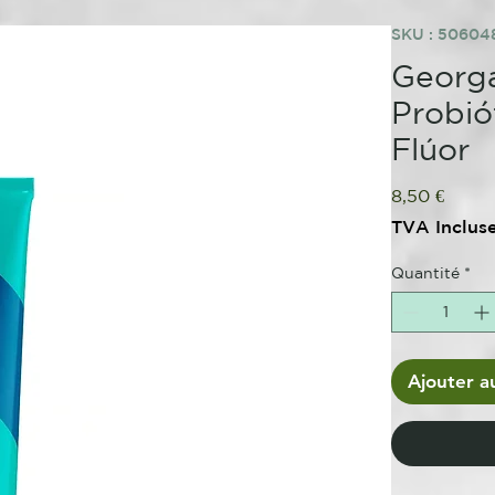
SKU : 50604
Georga
Probió
Flúor
Prix
8,50 €
TVA Inclus
Quantité
*
Ajouter a