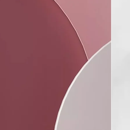
ara su tranquilidad:
o y libre de crueldad animal
o COSMOS Natural
iene bucal con la pasta dental prebiótica y probiótica
una opción científicamente avanzada, naturalmente efectiva y
a una salud bucal óptima.
inio^, tapa de HDPE^, caja de cartón^*. ^Ampliamente
Compostable.
NES
aplique una cantidad del tamaño de un guisante en su cepillo
epíllese durante 2 minutos, luego enjuague y escupa.
es para tragar.