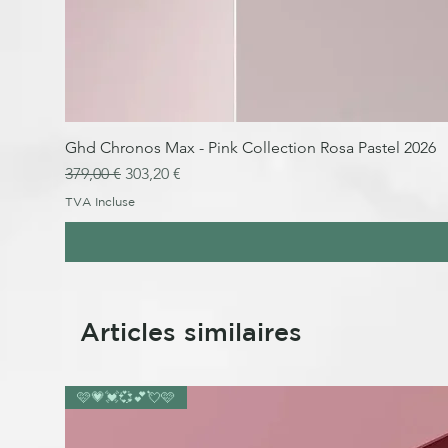
Ghd Chronos Max - Pink Collection Rosa Pastel 2026
Prix original
Prix promotionnel
379,00 €
303,20 €
TVA Incluse
Articles similaires
🩷💗💓💞💕💘🩷