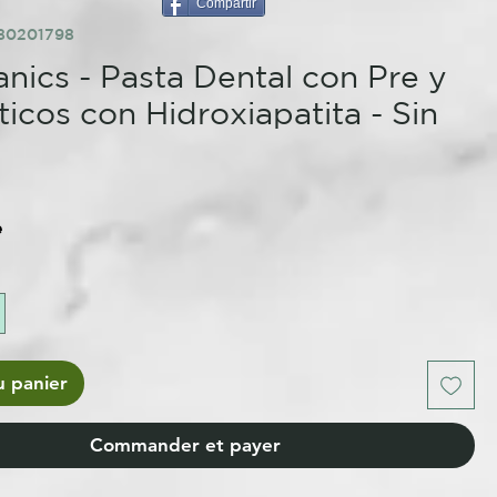
Compartir
80201798
nics - Pasta Dental con Pre y
ticos con Hidroxiapatita - Sin
e
u panier
Commander et payer