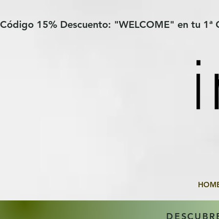
Verification: 97a30386b8a1fa77
G-YHZRM6P8WP
Código 15% Descuento: "WELCOME" en tu 1ª
HOM
DESCUBR