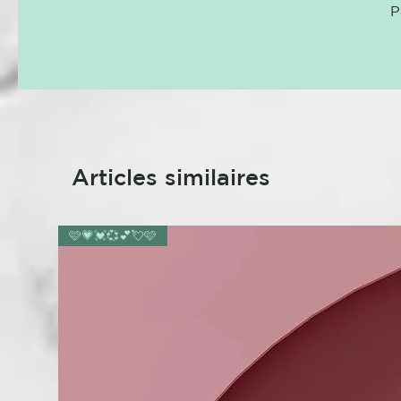
P
Articles similaires
🩷💗💓💞💕💘🩷