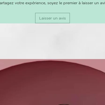
enriquecida c
artagez votre expérience, soyez le premier à laisser un avi
probióticos y
dental de últ
fortalecer el
Laisser un avis
Ecológica y 
Presentada en
materiales re
¿Por qué eleg
Fórmula que 
prebióticos 
equilibrado y 
Protección con
remineralizar
forma natural
Envase sosten
impacto ambi