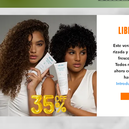
LIB
Este ve
rizada y
fresc
Todos n
ahora 
ha
Introd