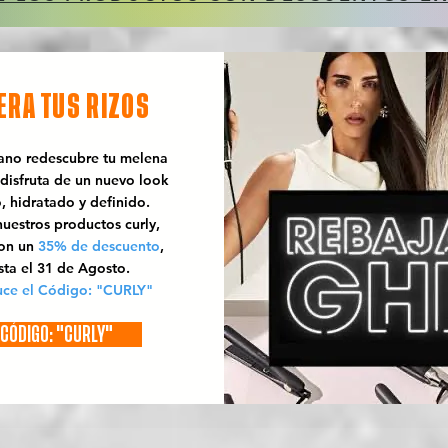
ERA TUS RIZOS
rano redescubre tu melena
 disfruta de un nuevo look
o, hidratado y definido.
uestros productos curly,
con un
35% de descuento
,
sta el 31 de Agosto.
uce el Código: "CURLY"
CÓDIGO: "CURLY"