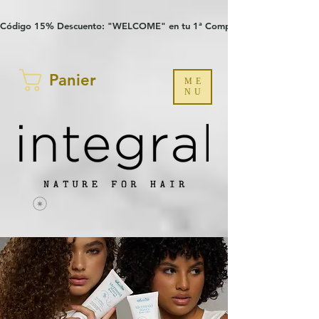
Verification: 97a30386b8a1fa77
G-YHZRM6P8WP
Código 15% Descuento: "WELCOME" en tu 1ª Compra
Panier
ME
NU