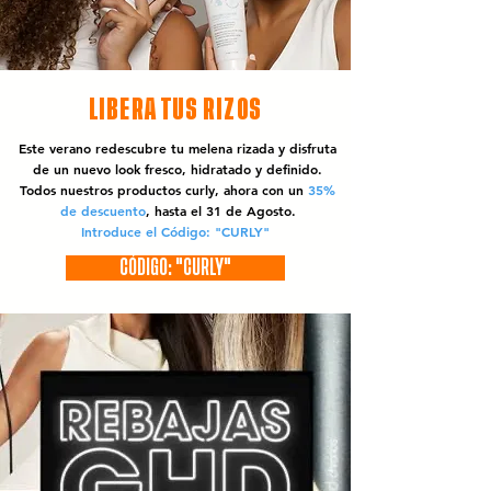
LIBERA TUS RIZOS
Este verano redescubre tu melena rizada y disfruta
de un nuevo look fresco, hidratado y definido.
Todos nuestros productos curly, ahora con un
35%
de descuento
, hasta el 31 de Agosto.
Introduce el Código: "CURLY"
CÓDIGO: "CURLY"