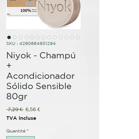
SKU : 4260664931294
Niyok - Champú
+
Acondicionador
Sólido Sensible
80gr
Prix
Prix
 7,29 € 
6,56 €
original
promotionnel
TVA Incluse
Quantité
*