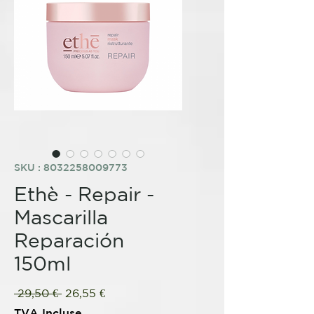
SKU : 8032258009773
Ethè - Repair -
Mascarilla
Reparación
150ml
Prix
Prix
 29,50 € 
26,55 €
original
promotionnel
TVA Incluse