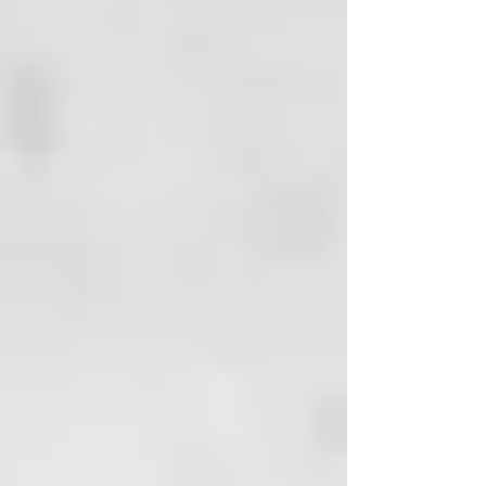
INCI
:
AQUA (WATER)
CETEARYL ALCOHOL GLYCERIN
CETYL ESTERS
GLYCERYL STEARATE
QUATERNIUM-87
BEHENTRIMONIUM CHLORIDE
PROPYLENE GLYCOL
PARFUM (FRAGRANCE)
PHENOXYETHANOL
ISOPROPYL ALCOHOL
HELIANTHUS ANNUUS
(SUNFLOWER) SEED OIL
ETHYLHEXYLGLYCERIN
BENZYL SALICYLATE
DISODIUM EDTA
AMARANTHUS CAUDATUS SEED
EXTRACT
CALCIUM ALUMINUM
BOROSILICATE
LINALOOL