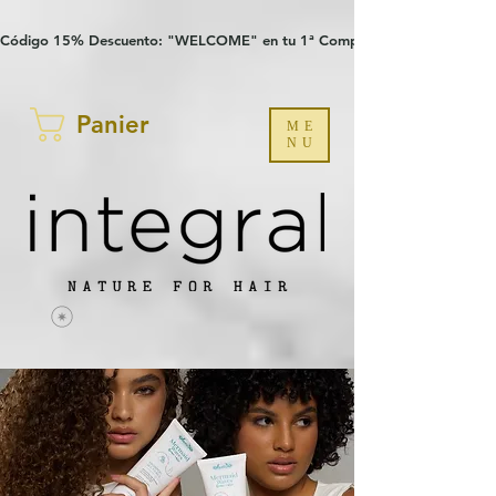
Verification: 97a30386b8a1fa77
G-YHZRM6P8WP
Código 15% Descuento: "WELCOME" en tu 1ª Compra
Panier
ME
NU