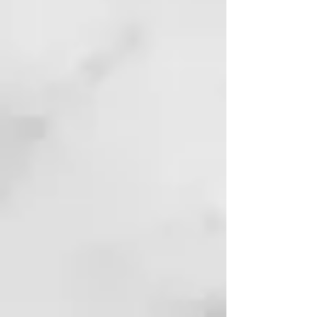
DIISOSTEARYL MALATE
HEXYL CINNAMAL
SILICA
ALPHA-ISOMETHYL IONONE
ETHYLHEXYL
METHOXYCINNAMATE
CI 77891 (TITANIUM DIOXIDE)
ROSMARINUS OFFICINALIS
(ROSEMARY) LEAF EXTRACT
MORINGA PTERYGOSPERMA
SEED EXTRACT
BENZYL ALCOHOL
TIN OXIDE