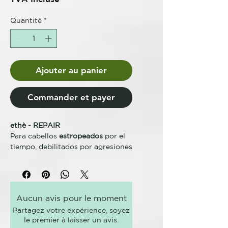
Quantité
*
Ajouter au panier
Commander et payer
ethè - REPAIR
Para cabellos
estropeados
por el
tiempo, debilitados por agresiones
quimicas, mecanicas o bien por el
peinado. Gracias al
aceite de
amaranto
, regenera la
fuerza
vital
del cabello,
reestructura
la
Aucun avis pour le moment
fibra capilar y le confiere
Partagez votre expérience, soyez
la
elasticidad
perdida.
le premier à laisser un avis.