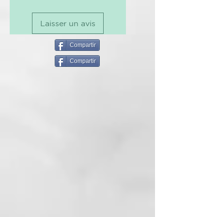
FÓRMULA VEGANA, SIN
SULFATOS, ENVASE
Laisser un avis
BIODEGRADABLE DE CAÑA DE
AZÚCAR
Compartir
MASCARILLA
:
Compartir
Una crema rica que reestructura y
realinea las escamas de los
cabellos deteriorados. La fibra
capilar recobra vigor y
elsasticidad, conformando una
melena suave y revitalizada.
Mantiene el nivel de hidratación
ideal de los cabellos,
manteniéndolos ligeros.
Modo de empleo:
Aplicar sobre el pelo húmedo bien
escurrido. Dejar que el producto
actúe de cinco a diez minutos.
Aclarar con agua abundante.