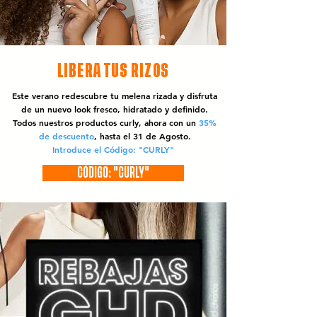
LIBERA TUS RIZOS
Este verano redescubre tu melena rizada y disfruta
de un nuevo look fresco, hidratado y definido.
Todos nuestros productos curly, ahora con un
35%
de descuento
, hasta el 31 de Agosto.
Introduce el Código: "CURLY"
CÓDIGO: "CURLY"